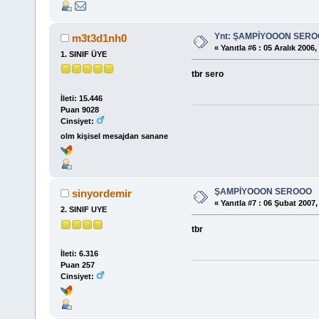
Ynt: ŞAMPİYOOON SER
m3t3d1nh0
«
Yanıtla #6 :
05 Aralık 2006,
1. SINIF ÜYE
tbr sero
İleti: 15.446
Puan 9028
Cinsiyet:
olm kişisel mesajdan sanane
ŞAMPİYOOON SEROOO
sinyordemir
«
Yanıtla #7 :
06 Şubat 2007, 
2. SINIF UYE
tbr
İleti: 6.316
Puan 257
Cinsiyet: