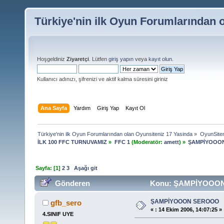
Türkiye'nin ilk Oyun Forumlarından 
Hoşgeldiniz
Ziyaretçi
. Lütfen
giriş yapın
veya
kayıt olun
.
Kullanıcı adınızı, şifrenizi ve aktif kalma süresini giriniz
Ana Sayfa
Yardım
Giriş Yap
Kayıt Ol
Türkiye'nin ilk Oyun Forumlarından olan Oyunsiteniz 17 Yasinda
»
OyunSite
İLK 100 FFC TURNUVAMIZ
»
FFC 1
(Moderatör:
amett
) »
ŞAMPİYOOO
Sayfa: [
1
]
2
3
Aşağı git
Gönderen
Konu: ŞAMPİYOOON 
ŞAMPİYOOON SEROOO
gfb_sero
«
:
14 Ekim 2006, 14:07:25 »
4.SINIF UYE