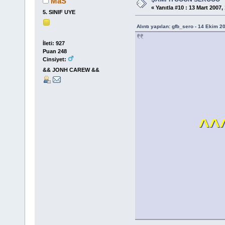
MaS
«
Yanıtla #10 :
13 Mart 2007, 
5. SINIF UYE
Alıntı yapılan: gfb_sero - 14 Ekim 2
İleti: 927
Puan 248
Cinsiyet:
&& JONH CAREW &&
^^