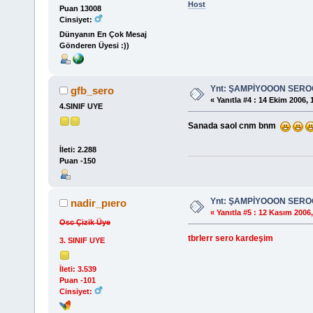
Host
Puan 13008
Cinsiyet:
Dünyanın En Çok Mesaj
Gönderen Üyesi :))
Ynt: ŞAMPİYOOON SER
gfb_sero
«
Yanıtla #4 :
14 Ekim 2006, 
4.SINIF UYE
Sanada saol cnm bnm
İleti: 2.288
Puan -150
Ynt: ŞAMPİYOOON SER
nadir_pıero
«
Yanıtla #5 :
12 Kasım 2006,
Osc Çizik Üye
tbrlerr sero kardeşim
3. SINIF UYE
İleti: 3.539
Puan -101
Cinsiyet: