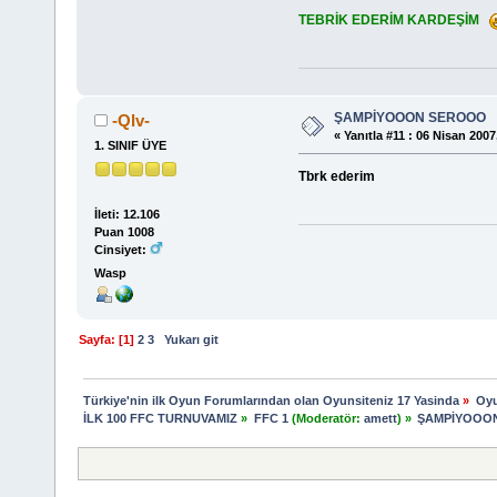
TEBRİK EDERİM KARDEŞİM
ŞAMPİYOOON SEROOO
-Qlv-
«
Yanıtla #11 :
06 Nisan 2007,
1. SINIF ÜYE
Tbrk ederim
İleti: 12.106
Puan 1008
Cinsiyet:
Wasp
Sayfa: [
1
]
2
3
Yukarı git
Türkiye'nin ilk Oyun Forumlarından olan Oyunsiteniz 17 Yasinda
»
Oyu
İLK 100 FFC TURNUVAMIZ
»
FFC 1
(Moderatör:
amett
) »
ŞAMPİYOOO