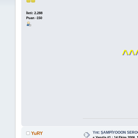
İleti: 2.288
Puan -150
^^
Ynt: ŞAMPİYOOON SER
YuRY
«
Yanıtla #1 :
14 Ekim 2006, 