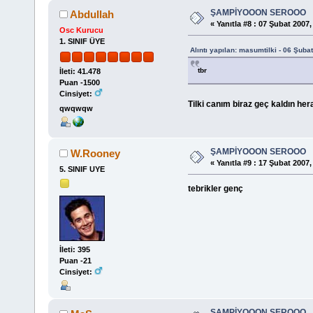
ŞAMPİYOOON SEROOO
Abdullah
«
Yanıtla #8 :
07 Şubat 2007, 
Osc Kurucu
1. SINIF ÜYE
Alıntı yapılan: masumtilki - 06 Şuba
tbr
İleti: 41.478
Puan -1500
Cinsiyet:
Tilki canım biraz geç kaldın he
qwqwqw
ŞAMPİYOOON SEROOO
W.Rooney
«
Yanıtla #9 :
17 Şubat 2007, 
5. SINIF UYE
tebrikler genç
İleti: 395
Puan -21
Cinsiyet:
ŞAMPİYOOON SEROOO