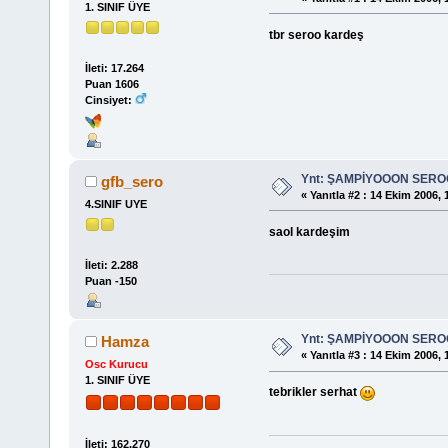
1. SINIF ÜYE
tbr seroo kardeş
İleti: 17.264
Puan 1606
Cinsiyet:
Ynt: ŞAMPİYOOON SER
gfb_sero
«
Yanıtla #2 :
14 Ekim 2006, 
4.SINIF UYE
saol kardeşim
İleti: 2.288
Puan -150
Ynt: ŞAMPİYOOON SER
Hamza
«
Yanıtla #3 :
14 Ekim 2006, 
Osc Kurucu
1. SINIF ÜYE
tebrikler serhat
İleti: 162.270