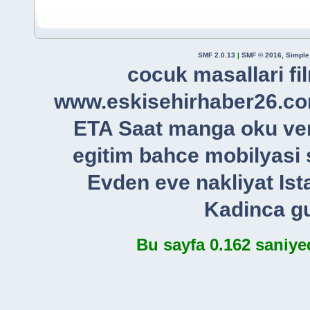
SMF 2.0.13
|
SMF © 2016
,
Simple
cocuk masallari
fi
www.eskisehirhaber26.c
ETA Saat
manga oku
ve
egitim
bahce mobilyasi
Evden eve nakliyat Ist
Kadinca gu
Bu sayfa 0.162 saniye