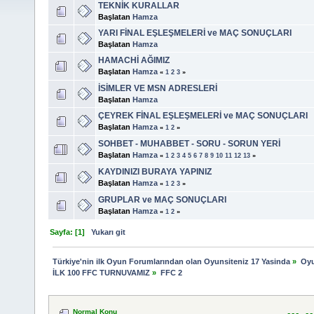
TEKNİK KURALLAR
Başlatan
Hamza
YARI FİNAL EŞLEŞMELERİ ve MAÇ SONUÇLARI
Başlatan
Hamza
HAMACHİ AĞIMIZ
Başlatan
Hamza
«
1
2
3
»
İSİMLER VE MSN ADRESLERİ
Başlatan
Hamza
ÇEYREK FİNAL EŞLEŞMELERİ ve MAÇ SONUÇLARI
Başlatan
Hamza
«
1
2
»
SOHBET - MUHABBET - SORU - SORUN YERİ
Başlatan
Hamza
«
1
2
3
4
5
6
7
8
9
10
11
12
13
»
KAYDINIZI BURAYA YAPINIZ
Başlatan
Hamza
«
1
2
3
»
GRUPLAR ve MAÇ SONUÇLARI
Başlatan
Hamza
«
1
2
»
Sayfa: [
1
]
Yukarı git
Türkiye'nin ilk Oyun Forumlarından olan Oyunsiteniz 17 Yasinda
»
Oyu
İLK 100 FFC TURNUVAMIZ
»
FFC 2
Normal Konu