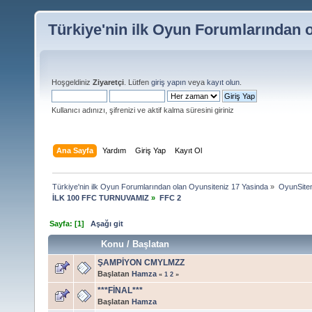
Türkiye'nin ilk Oyun Forumlarından 
Hoşgeldiniz
Ziyaretçi
. Lütfen
giriş yapın
veya
kayıt olun
.
Kullanıcı adınızı, şifrenizi ve aktif kalma süresini giriniz
Ana Sayfa
Yardım
Giriş Yap
Kayıt Ol
Türkiye'nin ilk Oyun Forumlarından olan Oyunsiteniz 17 Yasinda
»
OyunSite
İLK 100 FFC TURNUVAMIZ
»
FFC 2
Sayfa: [
1
]
Aşağı git
Konu
/
Başlatan
ŞAMPİYON CMYLMZZ
Başlatan
Hamza
«
1
2
»
***FİNAL***
Başlatan
Hamza