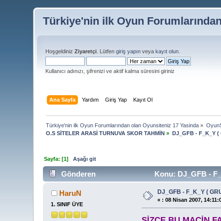
Türkiye'nin ilk Oyun Forumlarında
Hoşgeldiniz
Ziyaretçi
. Lütfen
giriş yapın
veya
kayıt olun
.
Kullanıcı adınızı, şifrenizi ve aktif kalma süresini giriniz
Ana Sayfa
Yardım
Giriş Yap
Kayıt Ol
Türkiye'nin ilk Oyun Forumlarından olan Oyunsiteniz 17 Yasinda
»
OyunS
O.S SİTELER ARASİ TURNUVA SKOR TAHMİN
»
DJ_GFB - F_K_Y (
Sayfa: [
1
]
Aşağı git
Gönderen
Konu: DJ_GFB - F_
DJ_GFB - F_K_Y ( GR
HaruN
«
:
08 Nisan 2007, 14:11:
1. SINIF ÜYE
SİZCE BU MAÇİN FA