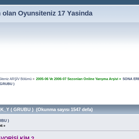
n olan Oyunsiteniz 17 Yasinda
iteniz ARŞİV Bölümü
»
2005-06 Ve 2006-07 Sezonları Online Yarışma Arşivi
»
SONA ERE
 GRUBU )
K_Y ( GRUBU ) (Okunma sayısı 1547 defa)
UBU )
04 »
VORİSİ KİM ?