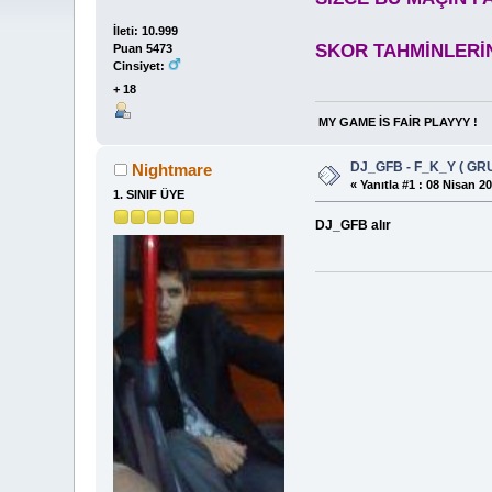
İleti: 10.999
SKOR TAHMİNLERİN
Puan 5473
Cinsiyet:
+ 18
MY GAME İS FAİR PLAYYY !
DJ_GFB - F_K_Y ( GR
Nightmare
«
Yanıtla #1 :
08 Nisan 20
1. SINIF ÜYE
DJ_GFB alır