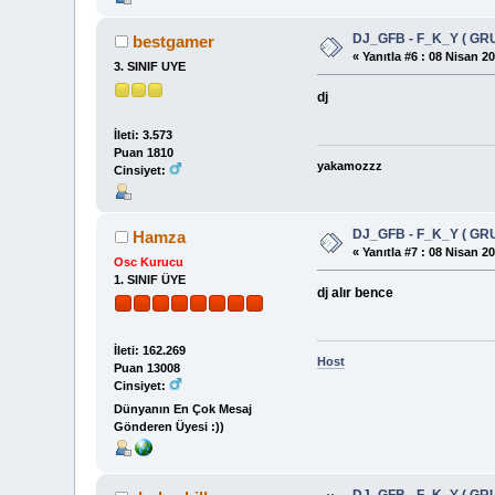
DJ_GFB - F_K_Y ( GR
bestgamer
«
Yanıtla #6 :
08 Nisan 20
3. SINIF UYE
dj
İleti: 3.573
Puan 1810
yakamozzz
Cinsiyet:
DJ_GFB - F_K_Y ( GR
Hamza
«
Yanıtla #7 :
08 Nisan 20
Osc Kurucu
1. SINIF ÜYE
dj alır bence
İleti: 162.269
Host
Puan 13008
Cinsiyet:
Dünyanın En Çok Mesaj
Gönderen Üyesi :))