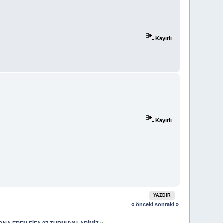
Kayıtlı
Kayıtlı
YAZDIR
« önceki
sonraki »
ONA EREN FİFA 07 TURNUVALARİMİZ
»