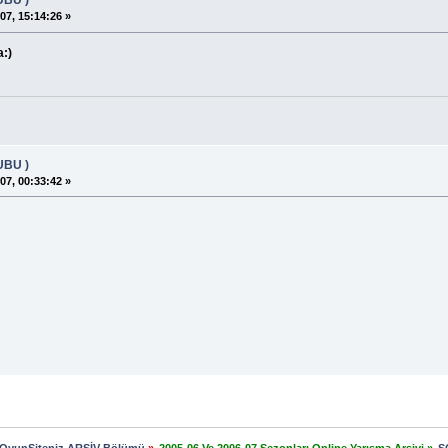
UBU )
07, 15:14:26 »
a:)
UBU )
07, 00:33:42 »
OyunSiteniz ARŞİV Bölümü
»
2005-06 Ve 2006-07 Sezonları Online Yarışma Arşivi
»
S