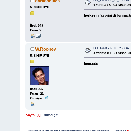
DJ_GFB - F_K_Y ( GR
darkachilles
«
Yanıtla #8 :
08 Nisan 20
5. SINIF UYE
herkesin favorisi dj bu maçt
İleti: 143
Puan 5
DJ_GFB - F_K_Y ( GR
W.Rooney
«
Yanıtla #9 :
23 Nisan 20
5. SINIF UYE
bencede
İleti: 395
Puan -21
Cinsiyet:
Sayfa: [
1
]
Yukarı git
Türkiye'nin ilk Oyun Forumlarından olan Oyunsiteniz 17 Yasinda
»