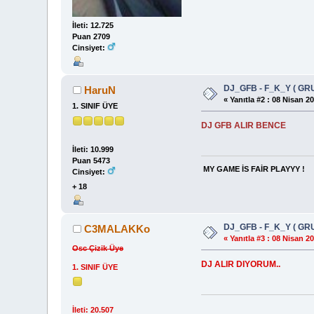
İleti: 12.725
Puan 2709
Cinsiyet:
DJ_GFB - F_K_Y ( GR
HaruN
«
Yanıtla #2 :
08 Nisan 20
1. SINIF ÜYE
DJ GFB ALIR BENCE
İleti: 10.999
Puan 5473
MY GAME İS FAİR PLAYYY !
Cinsiyet:
+ 18
DJ_GFB - F_K_Y ( GR
C3MALAKKo
«
Yanıtla #3 :
08 Nisan 20
Osc Çizik Üye
DJ ALIR DIYORUM..
1. SINIF ÜYE
İleti: 20.507