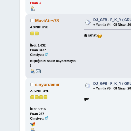
Puan 3
DJ_GFB - F_K_Y ( GR
MaviAtes78
«
Yanıtla #4 :
08 Nisan 20
4.SINIF UYE
dj rahat
İleti: 1.632
Puan 3477
Cinsiyet:
Kişiliğinizi sakın kaybetmeyin
!
DJ_GFB - F_K_Y ( GR
sinyordemir
«
Yanıtla #5 :
08 Nisan 20
2. SINIF UYE
gfb
İleti: 6.316
Puan 257
Cinsiyet: