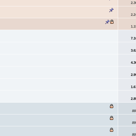
2.3
2.2
1.1
7.1
3.6
4.3
2.9
1.6
2.8
88
89
80