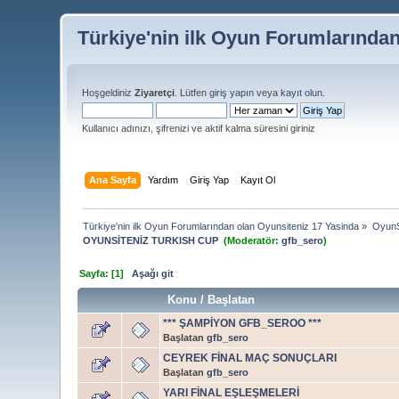
Türkiye'nin ilk Oyun Forumlarında
Hoşgeldiniz
Ziyaretçi
. Lütfen
giriş yapın
veya
kayıt olun
.
Kullanıcı adınızı, şifrenizi ve aktif kalma süresini giriniz
Ana Sayfa
Yardım
Giriş Yap
Kayıt Ol
Türkiye'nin ilk Oyun Forumlarından olan Oyunsiteniz 17 Yasinda
»
OyunS
OYUNSİTENİZ TURKISH CUP 
(Moderatör:
gfb_sero
)
Sayfa: [
1
]
Aşağı git
Konu
/
Başlatan
*** ŞAMPİYON GFB_SEROO ***
Başlatan
gfb_sero
CEYREK FİNAL MAÇ SONUÇLARI
Başlatan
gfb_sero
YARI FİNAL EŞLEŞMELERİ