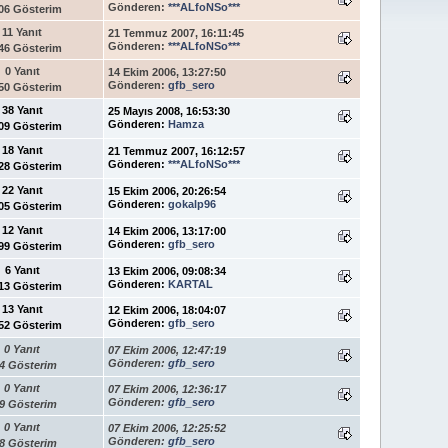
Gönderen:
***ALfoNSo***
06 Gösterim
11 Yanıt
21 Temmuz 2007, 16:11:45
Gönderen:
***ALfoNSo***
46 Gösterim
0 Yanıt
14 Ekim 2006, 13:27:50
Gönderen:
gfb_sero
50 Gösterim
38 Yanıt
25 Mayıs 2008, 16:53:30
Gönderen:
Hamza
09 Gösterim
18 Yanıt
21 Temmuz 2007, 16:12:57
Gönderen:
***ALfoNSo***
28 Gösterim
22 Yanıt
15 Ekim 2006, 20:26:54
Gönderen:
gokalp96
05 Gösterim
12 Yanıt
14 Ekim 2006, 13:17:00
Gönderen:
gfb_sero
99 Gösterim
6 Yanıt
13 Ekim 2006, 09:08:34
Gönderen:
KARTAL
13 Gösterim
13 Yanıt
12 Ekim 2006, 18:04:07
Gönderen:
gfb_sero
52 Gösterim
0 Yanıt
07 Ekim 2006, 12:47:19
Gönderen:
gfb_sero
4 Gösterim
0 Yanıt
07 Ekim 2006, 12:36:17
Gönderen:
gfb_sero
9 Gösterim
0 Yanıt
07 Ekim 2006, 12:25:52
Gönderen:
gfb_sero
8 Gösterim