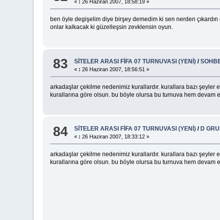
«
:
26 Haziran 2007, 18:58:19 »
ben öyle degişelim diye birşey demedim ki sen nerden çıkardın 
onlar kalkacak ki güzelleşsin zevklensin oyun.
83
SİTELER ARASI FİFA 07 TURNUVASI (YENİ)
/
SOHBE
«
:
26 Haziran 2007, 18:56:51 »
arkadaşlar çekilme nedenimiz kurallardır. kurallara bazı şeyler
kurallarına göre olsun. bu böyle olursa bu turnuva hem devam e
84
SİTELER ARASI FİFA 07 TURNUVASI (YENİ)
/
D GRU
«
:
26 Haziran 2007, 18:33:12 »
arkadaşlar çekilme nedenimiz kurallardır. kurallara bazı şeyler
kurallarına göre olsun. bu böyle olursa bu turnuva hem devam 