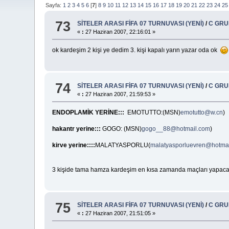
Sayfa:
1
2
3
4
5
6
[
7
]
8
9
10
11
12
13
14
15
16
17
18
19
20
21
22
23
24
25
73
SİTELER ARASI FİFA 07 TURNUVASI (YENİ)
/
C GRU
«
:
27 Haziran 2007, 22:16:01 »
ok kardeşim 2 kişi ye dedim 3. kişi kapalı yarın yazar oda ok
74
SİTELER ARASI FİFA 07 TURNUVASI (YENİ)
/
C GRU
«
:
27 Haziran 2007, 21:59:53 »
ENDOPLAMİK YERİNE:::
EMOTUTTO:(MSN)
emotutto@w.cn
)
hakantr yerine:::
GOGO: (MSN)
gogo__88@hotmail.com
)
kirve yerine::::
MALATYASPORLU(
malatyasporluevren@hotma
3 kişide tama hamza kardeşim en kısa zamanda maçları yapacakla
75
SİTELER ARASI FİFA 07 TURNUVASI (YENİ)
/
C GRU
«
:
27 Haziran 2007, 21:51:05 »