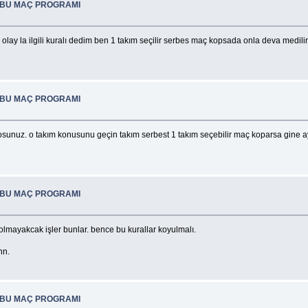
BU MAÇ PROGRAMI
 olay la ilgili kuralı dedim ben 1 takım seçilir serbes maç kopsada onla deva med
BU MAÇ PROGRAMI
nuz. o takım konusunu geçin takım serbest 1 takım seçebilir maç koparsa gine ayn
BU MAÇ PROGRAMI
lmayakcak işler bunlar. bence bu kurallar koyulmalı.
nn.
BU MAÇ PROGRAMI