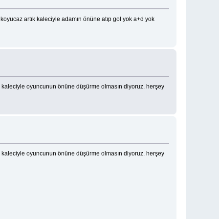
 koyucaz artık kaleciyle adamın önüne atıp gol yok a+d yok
ayıp kaleciyle oyuncunun önüne düşürme olmasın diyoruz. herşey
ayıp kaleciyle oyuncunun önüne düşürme olmasın diyoruz. herşey