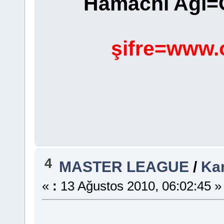
Hamachi Ağı=
şifre=www.
4
MASTER LEAGUE
/
Ka
«
:
13 Ağustos 2010, 06:02:45 »