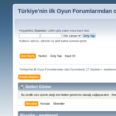
Türkiye'nin ilk Oyun Forumlarından 
Hoşgeldiniz
Ziyaretçi
. Lütfen
giriş yapın
veya
kayıt olun
.
Kullanıcı adınızı, şifrenizi ve aktif kalma süresini giriniz
Ana Sayfa
Yardım
Giriş Yap
Kayıt Ol
Türkiye'nin ilk Oyun Forumlarından olan Oyunsiteniz 17 Yasinda
»
weathered 
Kimlik Bilgileri
İletileri Göster
Bu özellik size üyenin attığı tüm iletileri gösterme olanağı sağlayacaktır . Not 
Mesajlar
Konular
Eklentiler
Mesajlar - weathered