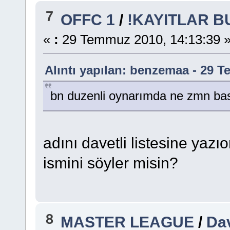
7
OFFC 1
/
!KAYITLAR B
«
:
29 Temmuz 2010, 14:13:39 
Alıntı yapılan: benzemaa - 29 
bn duzenli oynarımda ne zmn basl
adını davetli listesine yaz
ismini söyler misin?
8
MASTER LEAGUE
/
Dav