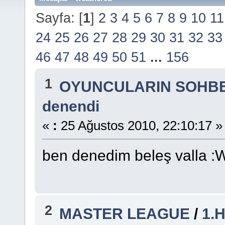
Sayfa: [
1
]
2
3
4
5
6
7
8
9
10
11
24
25
26
27
28
29
30
31
32
33
46
47
48
49
50
51
...
156
1
OYUNCULARIN SOHBE
denendi
«
:
25 Ağustos 2010, 22:10:17 »
ben denedim beleş valla :
2
MASTER LEAGUE
/
1.