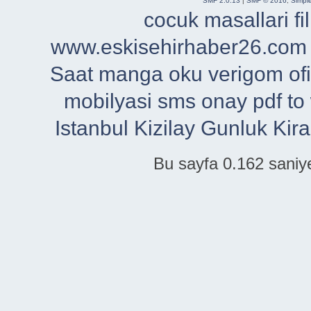
SMF 2.0.13
|
SMF © 2016
,
Simpl
cocuk masallari
f
www.eskisehirhaber26.com
Saat
manga oku
verigom
of
mobilyasi
sms onay
pdf to
Istanbul
Kizilay Gunluk Kira
Bu sayfa 0.162 saniye