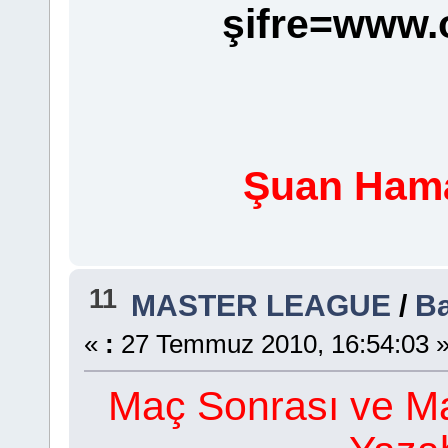
şifre=www.
Şuan Hama
11
MASTER LEAGUE
/
Ba
«
:
27 Temmuz 2010, 16:54:03 
Maç Sonrası ve Ma