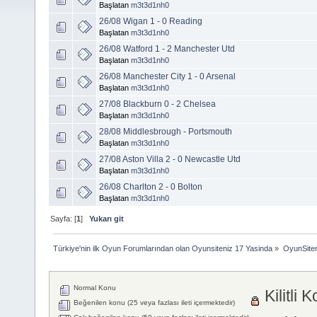
Başlatan
m3t3d1nh0
26/08 Wigan 1 - 0 Reading
Başlatan
m3t3d1nh0
26/08 Watford 1 - 2 Manchester Utd
Başlatan
m3t3d1nh0
26/08 Manchester City 1 - 0 Arsenal
Başlatan
m3t3d1nh0
27/08 Blackburn 0 - 2 Chelsea
Başlatan
m3t3d1nh0
28/08 Middlesbrough - Portsmouth
Başlatan
m3t3d1nh0
27/08 Aston Villa 2 - 0 Newcastle Utd
Başlatan
m3t3d1nh0
26/08 Charlton 2 - 0 Bolton
Başlatan
m3t3d1nh0
Sayfa: [
1
]
Yukarı git
Türkiye'nin ilk Oyun Forumlarından olan Oyunsiteniz 17 Yasinda
»
OyunSite
Normal Konu
Kilitli 
Beğenilen konu (25 veya fazlası ileti içermektedir)