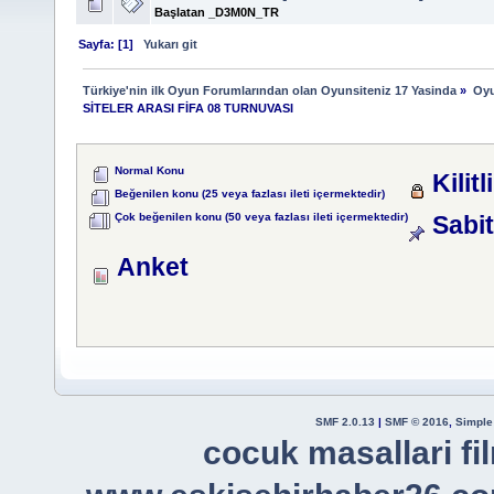
Başlatan _D3M0N_TR
Sayfa: [
1
]
Yukarı git
Türkiye'nin ilk Oyun Forumlarından olan Oyunsiteniz 17 Yasinda
»
Oyu
SİTELER ARASI FİFA 08 TURNUVASI
Normal Konu
Kilit
Beğenilen konu (25 veya fazlası ileti içermektedir)
Çok beğenilen konu (50 veya fazlası ileti içermektedir)
Sabi
Anket
SMF 2.0.13
|
SMF © 2016
,
Simple
cocuk masallari
fi