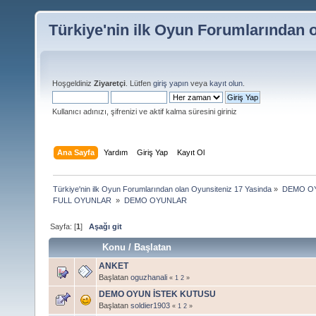
Türkiye'nin ilk Oyun Forumlarından 
Hoşgeldiniz
Ziyaretçi
. Lütfen
giriş yapın
veya
kayıt olun
.
Kullanıcı adınızı, şifrenizi ve aktif kalma süresini giriniz
Ana Sayfa
Yardım
Giriş Yap
Kayıt Ol
Türkiye'nin ilk Oyun Forumlarından olan Oyunsiteniz 17 Yasinda
»
DEMO OY
FULL OYUNLAR 
»
DEMO OYUNLAR 
Sayfa: [
1
]
Aşağı git
Konu
/
Başlatan
ANKET
Başlatan
oguzhanali
«
1
2
»
DEMO OYUN İSTEK KUTUSU
Başlatan
soldier1903
«
1
2
»