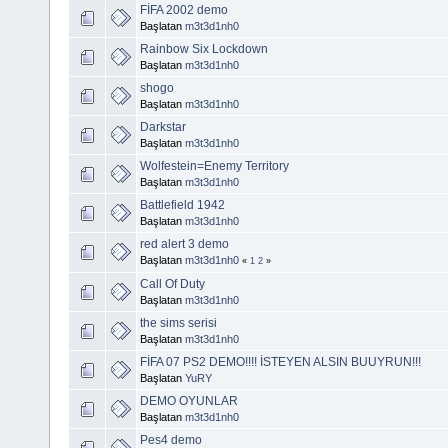
FİFA 2002 demo
Başlatan
m3t3d1nh0
Rainbow Six Lockdown
Başlatan
m3t3d1nh0
shogo
Başlatan
m3t3d1nh0
Darkstar
Başlatan
m3t3d1nh0
Wolfestein=Enemy Territory
Başlatan
m3t3d1nh0
Battlefield 1942
Başlatan
m3t3d1nh0
red alert 3 demo
Başlatan
m3t3d1nh0
«
1
2
»
Call Of Duty
Başlatan
m3t3d1nh0
the sims serisi
Başlatan
m3t3d1nh0
FİFA 07 PS2 DEMO!!!! İSTEYEN ALSIN BUUYRUN!!!
Başlatan
YuRY
DEMO OYUNLAR
Başlatan
m3t3d1nh0
Pes4 demo