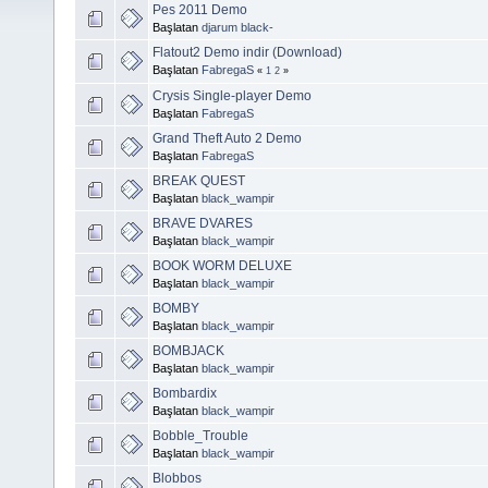
Pes 2011 Demo
Başlatan
djarum black-
Flatout2 Demo indir (Download)
Başlatan
FabregaS
«
1
2
»
Crysis Single-player Demo
Başlatan
FabregaS
Grand Theft Auto 2 Demo
Başlatan
FabregaS
BREAK QUEST
Başlatan
black_wampir
BRAVE DVARES
Başlatan
black_wampir
BOOK WORM DELUXE
Başlatan
black_wampir
BOMBY
Başlatan
black_wampir
BOMBJACK
Başlatan
black_wampir
Bombardix
Başlatan
black_wampir
Bobble_Trouble
Başlatan
black_wampir
Blobbos