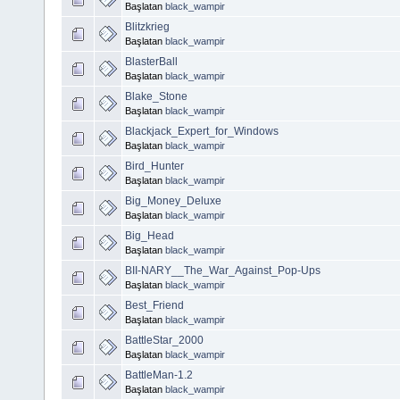
Başlatan
black_wampir
Blitzkrieg
Başlatan
black_wampir
BlasterBall
Başlatan
black_wampir
Blake_Stone
Başlatan
black_wampir
Blackjack_Expert_for_Windows
Başlatan
black_wampir
Bird_Hunter
Başlatan
black_wampir
Big_Money_Deluxe
Başlatan
black_wampir
Big_Head
Başlatan
black_wampir
BII-NARY__The_War_Against_Pop-Ups
Başlatan
black_wampir
Best_Friend
Başlatan
black_wampir
BattleStar_2000
Başlatan
black_wampir
BattleMan-1.2
Başlatan
black_wampir