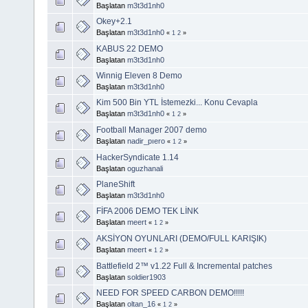
Başlatan
m3t3d1nh0
Okey+2.1
Başlatan
m3t3d1nh0
«
1
2
»
KABUS 22 DEMO
Başlatan
m3t3d1nh0
Winnig Eleven 8 Demo
Başlatan
m3t3d1nh0
Kim 500 Bin YTL İstemezki... Konu Cevapla
Başlatan
m3t3d1nh0
«
1
2
»
Football Manager 2007 demo
Başlatan
nadir_pıero
«
1
2
»
HackerSyndicate 1.14
Başlatan
oguzhanali
PlaneShift
Başlatan
m3t3d1nh0
FİFA 2006 DEMO TEK LİNK
Başlatan
meert
«
1
2
»
AKSİYON OYUNLARI (DEMO/FULL KARIŞIK)
Başlatan
meert
«
1
2
»
Battlefield 2™ v1.22 Full & Incremental patches
Başlatan
soldier1903
NEED FOR SPEED CARBON DEMO!!!!!
Başlatan
oltan_16
«
1
2
»