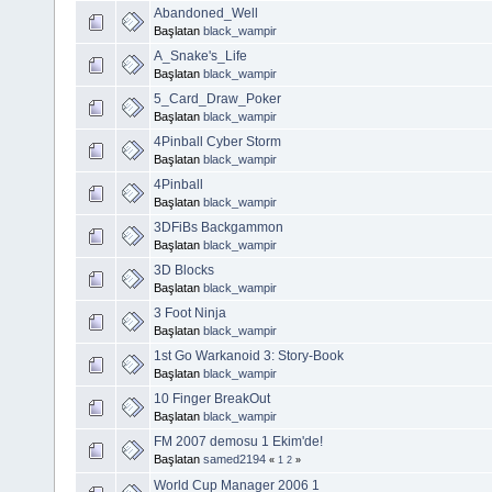
Abandoned_Well
Başlatan
black_wampir
A_Snake's_Life
Başlatan
black_wampir
5_Card_Draw_Poker
Başlatan
black_wampir
4Pinball Cyber Storm
Başlatan
black_wampir
4Pinball
Başlatan
black_wampir
3DFiBs Backgammon
Başlatan
black_wampir
3D Blocks
Başlatan
black_wampir
3 Foot Ninja
Başlatan
black_wampir
1st Go Warkanoid 3: Story-Book
Başlatan
black_wampir
10 Finger BreakOut
Başlatan
black_wampir
FM 2007 demosu 1 Ekim'de!
Başlatan
samed2194
«
1
2
»
World Cup Manager 2006 1