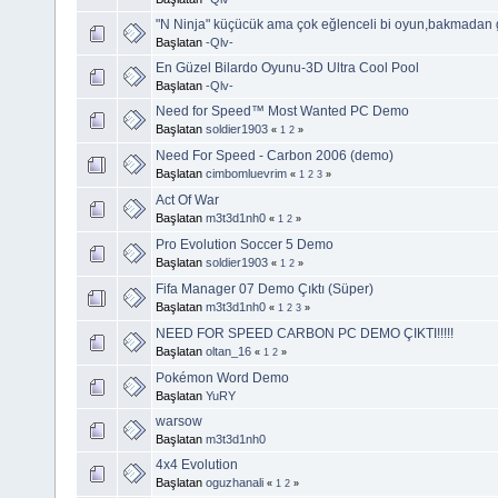
"N Ninja" küçücük ama çok eğlenceli bi oyun,bakmadan
Başlatan
-Qlv-
En Güzel Bilardo Oyunu-3D Ultra Cool Pool
Başlatan
-Qlv-
Need for Speed™ Most Wanted PC Demo
Başlatan
soldier1903
«
1
2
»
Need For Speed - Carbon 2006 (demo)
Başlatan
cimbomluevrim
«
1
2
3
»
Act Of War
Başlatan
m3t3d1nh0
«
1
2
»
Pro Evolution Soccer 5 Demo
Başlatan
soldier1903
«
1
2
»
Fifa Manager 07 Demo Çıktı (Süper)
Başlatan
m3t3d1nh0
«
1
2
3
»
NEED FOR SPEED CARBON PC DEMO ÇIKTI!!!!!
Başlatan
oltan_16
«
1
2
»
Pokémon Word Demo
Başlatan
YuRY
warsow
Başlatan
m3t3d1nh0
4x4 Evolution
Başlatan
oguzhanali
«
1
2
»