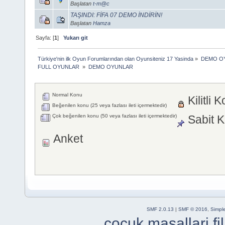
Başlatan
t-m@c
TAŞINDI: FİFA 07 DEMO İNDİRİN!
Başlatan
Hamza
Sayfa: [
1
]
Yukarı git
Türkiye'nin ilk Oyun Forumlarından olan Oyunsiteniz 17 Yasinda
»
DEMO OY
FULL OYUNLAR 
»
DEMO OYUNLAR 
Normal Konu
Kilitli 
Beğenilen konu (25 veya fazlası ileti içermektedir)
Çok beğenilen konu (50 veya fazlası ileti içermektedir)
Sabit 
Anket
SMF 2.0.13
|
SMF © 2016
,
Simpl
cocuk masallari
f