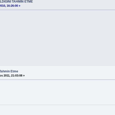
ELDİĞİNİ TAHMİN ETME
010, 16:26:00 »
i Tahmin Etme
s 2011, 21:03:08 »