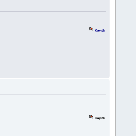
Kayıtlı
Kayıtlı