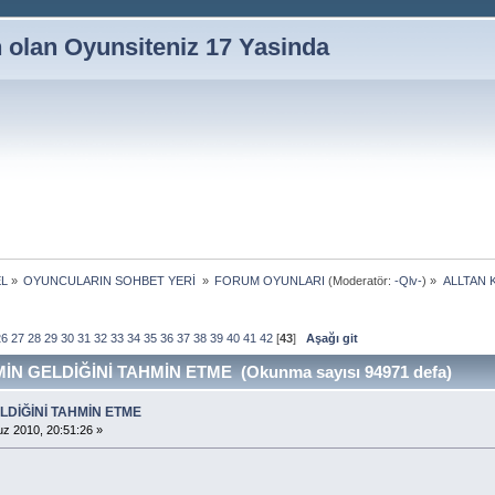
n olan Oyunsiteniz 17 Yasinda
L
»
OYUNCULARIN SOHBET YERİ 
»
FORUM OYUNLARI
(Moderatör:
-Qlv-
) »
ALLTAN 
26
27
28
29
30
31
32
33
34
35
36
37
38
39
40
41
42
[
43
]
Aşağı git
İN GELDİĞİNİ TAHMİN ETME (Okunma sayısı 94971 defa)
ELDİĞİNİ TAHMİN ETME
 2010, 20:51:26 »