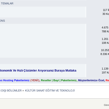
,
TEMALAR
117 İl
30 K
DNS
4.675 İ
788 K
1.201 İ
108 K
10.253 
8.336 
1.139 İ
 Ekonomik Ve Hızlı Çözümler Arıyorsanız Buraya Mutlaka
197 K
s Hosting Paketlerimiz
(YENİ!)
,
Reseller | Bayi | Paketlerimiz
,
Müşterilerimize Özel
,
Re
 DIŞI BÖLÜMLER
»
KÜLTÜR SANAT EĞİTİM VE TEKNOLOJİ
Gitm