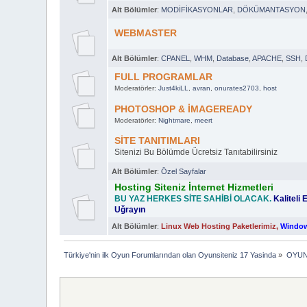
Alt Bölümler
:
MODİFİKASYONLAR
,
DÖKÜMANTASYON
WEBMASTER
Alt Bölümler
:
CPANEL
,
WHM
,
Database
,
APACHE
,
SSH
,
FULL PROGRAMLAR
Moderatörler:
Just4kiLL
,
avran
,
onurates2703
,
host
PHOTOSHOP & İMAGEREADY
Moderatörler:
Nightmare
,
meert
SİTE TANITIMLARI
Sitenizi Bu Bölümde Ücretsiz Tanıtabilirsiniz
Alt Bölümler
:
Özel Sayfalar
Hosting Siteniz İnternet Hizmetleri
BU YAZ HERKES SİTE SAHİBİ OLACAK.
Kaliteli
Uğrayın
Alt Bölümler
:
Linux Web Hosting Paketlerimiz
,
Window
Türkiye'nin ilk Oyun Forumlarından olan Oyunsiteniz 17 Yasinda
»
OYUN