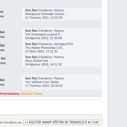
Son İleti
Gönderen:
Hamza
eti
Wordpress Otomatik Günce...
onu
21 Temmuz 2011, 21:02:26
Son İleti
Gönderen:
Hamza
leti
Ynt: Ashampoo Lisanslı P...
onu
04 Ağustos 2012, 21:35:08
Son İleti
Gönderen:
onurates2703
leti
Ynt: Adobe Photoshop Cs5...
onu
27 Ekim 2010, 17:21:33
Son İleti
Gönderen:
Hamza
İleti
Asya Dizileri İzle
Konu
04 Ağustos 2026, 14:31:32
Son İleti
Gönderen:
Hamza
leti
Ynt: VeDiyet.Com Satılık...
onu
17 Temmuz 2010, 20:26:02
feranslarımız
,
Domain Pazarı
ek istediğiniz yer: