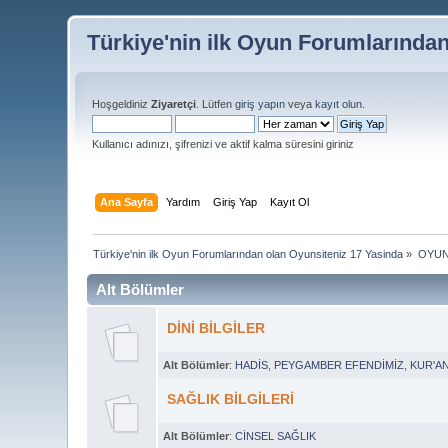
Türkiye'nin ilk Oyun Forumlarında
Hoşgeldiniz
Ziyaretçi
. Lütfen
giriş yapın
veya
kayıt olun
.
Kullanıcı adınızı, şifrenizi ve aktif kalma süresini giriniz
Ana Sayfa
Yardım
Giriş Yap
Kayıt Ol
Türkiye'nin ilk Oyun Forumlarından olan Oyunsiteniz 17 Yasinda
»
OYUN
Alt Bölümler
DİNİ BİLGİLER
Alt Bölümler
:
HADİS
,
PEYGAMBER EFENDİMİZ
,
KUR'A
SAĞLIK BİLGİLERİ
Alt Bölümler
:
CİNSEL SAĞLIK