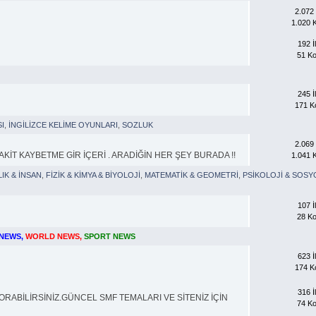
2.072 İ
1.020 
192 İl
51 K
İ
245 İl
171 K
I
,
İNGİLİZCE KELİME OYUNLARI
,
SOZLUK
2.069 İ
KİT KAYBETME GİR İÇERİ . ARADİĞİN HER ŞEY BURADA !!
1.041 
IK & İNSAN
,
FİZİK & KİMYA & BİYOLOJİ
,
MATEMATİK & GEOMETRİ
,
PSİKOLOJİ & SOSY
107 İl
28 K
NEWS
,
WORLD NEWS
,
SPORT NEWS
623 İl
174 K
316 İl
RABİLİRSİNİZ.GÜNCEL SMF TEMALARI VE SİTENİZ İÇİN
74 K