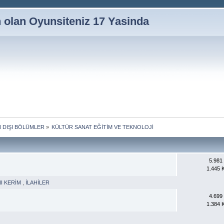
n olan Oyunsiteniz 17 Yasinda
 DIŞI BÖLÜMLER
»
KÜLTÜR SANAT EĞİTİM VE TEKNOLOJİ
5.981 İ
1.445 
NI KERİM
,
İLAHİLER
4.699 İ
1.384 