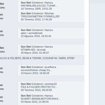
Son İleti
Gönderen:
Hamza
leti
HAYVANLARLA İLGİLİ TUHAF...
Konu
18 Temmuz 2009, 19:01:28
Son İleti
Gönderen:
90orhan
eti
TRİGONOMETRİK FORMÜLLER
onu
05 Temmuz 2010, 17:44:29
Son İleti
Gönderen:
Hamza
eti
abet = azmettirmek
onu
22 Ağustos 2010, 18:20:44
Son İleti
Gönderen:
Hamza
leti
KİTABIN ADI : Acımak
Konu
30 Mayıs 2010, 01:46:07
OLOJİ & FELSEFE
,
BİLİM & TEKNİK
,
COGRAFYA
,
TARİH
,
KİTAP
Son İleti
Gönderen:
aLarfinera
eti
euroneeDoknic cheap tra...
onu
23 Kasım 2010, 16:56:28
Son İleti
Gönderen:
semmar22
eti
FİLE & FOLDER PROTECTO...
onu
09 Temmuz 2010, 09:20:59
Son İleti
Gönderen:
Hamza
eti
50 ADET ARAMA MOTORUNA K...
onu
03 Nisan 2010, 21:06:54