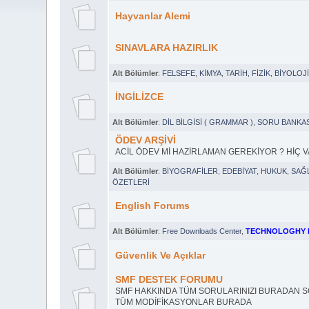
Hayvanlar Alemi
SINAVLARA HAZIRLIK
Alt Bölümler
:
FELSEFE
,
KİMYA
,
TARİH
,
FİZİK
,
BİYOLOJ
İNGİLİZCE
Alt Bölümler
:
DİL BİLGİSİ ( GRAMMAR )
,
SORU BANKAS
ÖDEV ARŞİVİ
ACİL ÖDEV Mİ HAZİRLAMAN GEREKİYOR ? HİÇ VA
Alt Bölümler
:
BİYOGRAFİLER
,
EDEBİYAT
,
HUKUK
,
SAĞL
ÖZETLERİ
English Forums
Alt Bölümler
:
Free Downloads Center
,
TECHNOLOGHY 
Güvenlik Ve Açıklar
SMF DESTEK FORUMU
SMF HAKKINDA TÜM SORULARINIZI BURADAN SO
TÜM MODİFİKASYONLAR BURADA