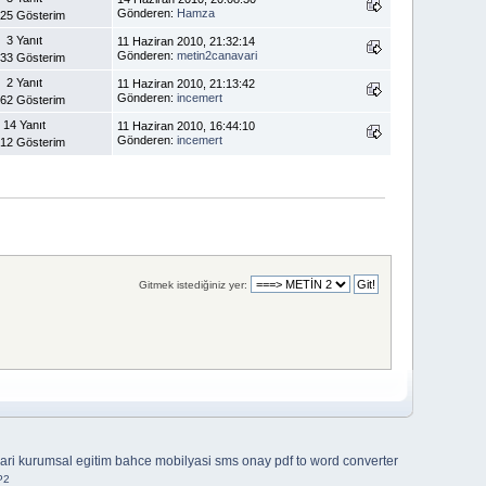
Gönderen:
Hamza
925 Gösterim
3 Yanıt
11 Haziran 2010, 21:32:14
Gönderen:
metin2canavari
433 Gösterim
2 Yanıt
11 Haziran 2010, 21:13:42
Gönderen:
incemert
462 Gösterim
14 Yanıt
11 Haziran 2010, 16:44:10
Gönderen:
incemert
812 Gösterim
Gitmek istediğiniz yer:
ari
kurumsal egitim
bahce mobilyasi
sms onay
pdf to word converter
P2