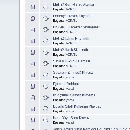
Metin2 Run Hatası Alanlar
Başlatan
AZRÆL
Loncaya Resim Koymak
Başlatan
AZRÆL
En Güçlü Karekter Sıralaması
Başlatan
AZRÆL
Metin2 İtalian Hile İndir
Başlatan
AZRÆL
Metin2 Hack Skili İndir...
Başlatan
AZRÆL
Savaşçı Skil Sıralaması
Başlatan
AZRÆL
Savaşçı (Zihinsel) Klavuz
Başlatan
yarali
Ejderha Rehberi
Başlatan
yarali
İyileştirme Şaman Klavuzu
Başlatan
yarali
Büyülü Silah Kullanım Klavuzu
Başlatan
yarali
Kara Büyü Sura Klavuz
Başlatan
yarali
Yakın Dövüş Ninja Karakter Gelişimi (Tam Klavuz