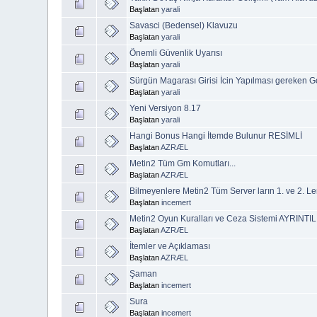
Başlatan
yarali
Savasci (Bedensel) Klavuzu
Başlatan
yarali
Önemli Güvenlik Uyarısı
Başlatan
yarali
Sürgün Magarası Girisi İcin Yapılması gereken G
Başlatan
yarali
Yeni Versiyon 8.17
Başlatan
yarali
Hangi Bonus Hangi İtemde Bulunur RESİMLİ
Başlatan
AZRÆL
Metin2 Tüm Gm Komutları...
Başlatan
AZRÆL
Bilmeyenlere Metin2 Tüm Server ların 1. ve 2. Le
Başlatan
incemert
Metin2 Oyun Kuralları ve Ceza Sistemi AYRINTIL
Başlatan
AZRÆL
İtemler ve Açıklaması
Başlatan
AZRÆL
Şaman
Başlatan
incemert
Sura
Başlatan
incemert