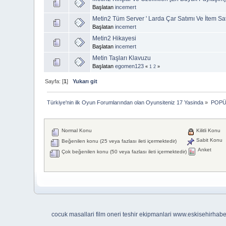
Başlatan
incemert
Metin2 Tüm Server ' Larda Çar Satımı Ve İtem Sa
Başlatan
incemert
Metin2 Hikayesi
Başlatan
incemert
Metin Taşları Klavuzu
Başlatan
egomen123
«
1
2
»
Sayfa: [
1
]
Yukarı git
Türkiye'nin ilk Oyun Forumlarından olan Oyunsiteniz 17 Yasinda
»
POPÜ
Normal Konu
Kilitli Konu
Sabit Konu
Beğenilen konu (25 veya fazlası ileti içermektedir)
Anket
Çok beğenilen konu (50 veya fazlası ileti içermektedir)
cocuk masallari
film oneri
teshir ekipmanlari
www.eskisehirhab