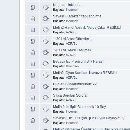
Ninjalar Hakkında
Başlatan
incemert
Savaşçı Karakter Yapılandırma
Başlatan
incemert
Metin2 Hangi Yaratık Nerde Çıkar RESİMLİ
Başlatan
AZRÆL
1-30 Lvl Arası Görevler...
Başlatan
AZRÆL
1-61 LvL Arası Kasılmak...
Başlatan
AZRÆL
Bedava Ep Premium Silk Parası
Başlatan
llkosman
Metin2, Oyun Kurulum Klavuzu RESİMLİ
Başlatan
AZRÆL
Bunları Biliyorumusunuz ??
Başlatan
incemert
Sıkça Sorulan Sorular
Başlatan
AZRÆL
Metin 2 İle İlgili Bilinmedik 10 Şey
Başlatan
incemert
Savaşçı Çift El Kılıçları [En Büyük Paylaşım 2]
Başlatan
incemert
Metin2 Kılıçlar ve Özellikleri [En Büyük Paylaşım]