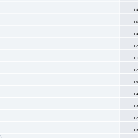
1.
1.
1.
1.
1.
1.
1.
1.
1.
1.
1.
)