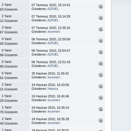
2 Yanıt
07 Temmuz 2010, 15:14:41
Gönderen:
AZRÆL
463 Gösterim
2 Yanıt
07 Temmuz 2010, 15:14:28
Gönderen:
AZRÆL
612 Gösterim
3 Yanıt
07 Temmuz 2010, 12:35:16
Gönderen:
incemert
467 Gösterim
0 Yanıt
06 Temmuz 2010, 22:59:06
Gönderen:
AZRÆL
205 Gösterim
0 Yanıt
06 Temmuz 2010, 22:54:47
Gönderen:
AZRÆL
196 Gösterim
0 Yanıt
06 Temmuz 2010, 22:51:43
Gönderen:
AZRÆL
290 Gösterim
6 Yanıt
25 Haziran 2010, 11:29:42
Gönderen:
incemert
961 Gösterim
2 Yanıt
24 Haziran 2010, 16:43:56
Gönderen:
Hamza
421 Gösterim
1 Yanıt
24 Haziran 2010, 16:40:46
Gönderen:
incemert
329 Gösterim
1 Yanıt
24 Haziran 2010, 16:39:14
Gönderen:
incemert
276 Gösterim
1 Yanıt
24 Haziran 2010, 16:35:28
Gönderen:
incemert
340 Gösterim
1 Yanıt
24 Haziran 2010, 16:30:02