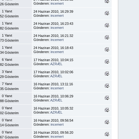
Gönderen:
incemert
226 Gösterim
1 Yanıt
24 Haziran 2010, 16:29:39
Gönderen:
incemert
252 Gösterim
1 Yanıt
24 Haziran 2010, 16:23:43
Gönderen:
incemert
182 Gösterim
1 Yanıt
24 Haziran 2010, 16:21:32
Gönderen:
incemert
273 Gösterim
1 Yanıt
24 Haziran 2010, 16:18:43
Gönderen:
incemert
234 Gösterim
6 Yanıt
17 Haziran 2010, 10:04:15
Gönderen:
AZRÆL
682 Gösterim
3 Yanıt
17 Haziran 2010, 10:02:06
Gönderen:
AZRÆL
529 Gösterim
7 Yanıt
16 Haziran 2010, 13:11:16
Gönderen:
incemert
535 Gösterim
0 Yanıt
16 Haziran 2010, 10:06:29
Gönderen:
AZRÆL
088 Gösterim
0 Yanıt
16 Haziran 2010, 10:05:32
Gönderen:
AZRÆL
102 Gösterim
0 Yanıt
16 Haziran 2010, 09:56:54
Gönderen:
incemert
014 Gösterim
0 Yanıt
16 Haziran 2010, 09:56:20
Gönderen:
incemert
367 Gösterim