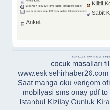
Normal Konu
Kilitli 
Beğenilen konu (25 veya fazlası ileti içermektedir)
Çok beğenilen konu (50 veya fazlası ileti içermektedir)
Sabit 
Anket
SMF 2.0.13
|
SMF © 2016
,
Simpl
cocuk masallari
f
www.eskisehirhaber26.com
Saat
manga oku
verigom
of
mobilyasi
sms onay
pdf to
Istanbul
Kizilay Gunluk Kira