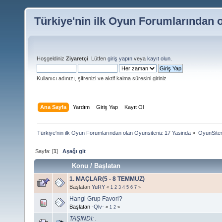
Türkiye'nin ilk Oyun Forumlarından 
Hoşgeldiniz
Ziyaretçi
. Lütfen
giriş yapın
veya
kayıt olun
.
Kullanıcı adınızı, şifrenizi ve aktif kalma süresini giriniz
Ana Sayfa
Yardım
Giriş Yap
Kayıt Ol
Türkiye'nin ilk Oyun Forumlarından olan Oyunsiteniz 17 Yasinda
»
OyunSite
Sayfa: [
1
]
Aşağı git
Konu
/
Başlatan
1. MAÇLAR(5 - 8 TEMMUZ)
Başlatan
YuRY
«
1
2
3
4
5
6
7
»
Hangi Grup Favori?
Başlatan
-Qlv-
«
1
2
»
TAŞINDI: .