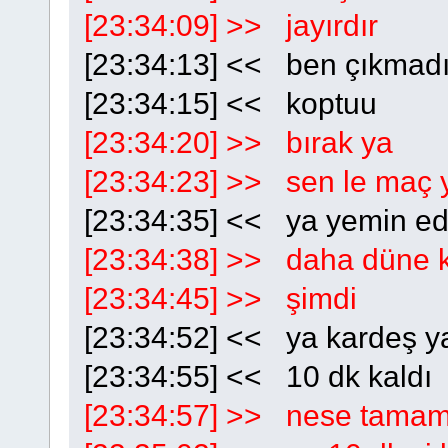
[23:34:09] >> jayırdır
[23:34:13] << ben çıkmad
[23:34:15] << koptuu
[23:34:20] >> bırak ya
[23:34:23] >> sen le maç 
[23:34:35] << ya yemin e
[23:34:38] >> daha düne k
[23:34:45] >> şimdi
[23:34:52] << ya kardeş 
[23:34:55] << 10 dk kaldı
[23:34:57] >> nese tamam 