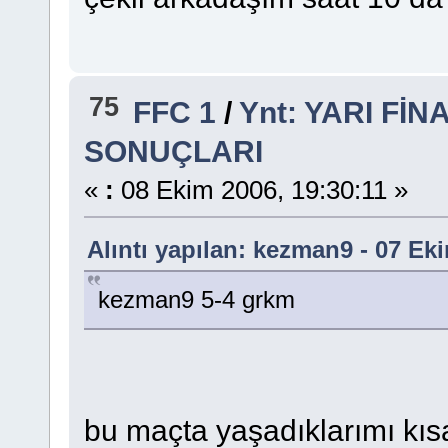
75
FFC 1
/
Ynt: YARI Fİ
SONUÇLARI
«
:
08 Ekim 2006, 19:30:11 »
Alıntı yapılan: kezman9 - 07 Ek
kezman9 5-4 grkm
bu maçta yaşadıklarımı kıs