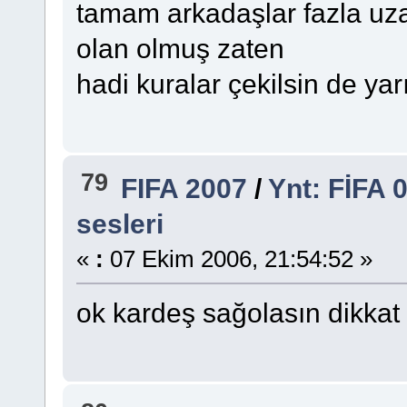
tamam arkadaşlar fazla uz
olan olmuş zaten
hadi kuralar çekilsin de yar
79
FIFA 2007
/
Ynt: FİFA 0
sesleri
«
:
07 Ekim 2006, 21:54:52 »
ok kardeş sağolasın dikka