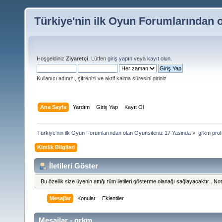
Türkiye'nin ilk Oyun Forumlarından 
Hoşgeldiniz
Ziyaretçi
. Lütfen
giriş yapın
veya
kayıt olun
.
Kullanıcı adınızı, şifrenizi ve aktif kalma süresini giriniz
Ana Sayfa
Yardım
Giriş Yap
Kayıt Ol
Türkiye'nin ilk Oyun Forumlarından olan Oyunsiteniz 17 Yasinda
»
grkm profi
Kimlik Bilgileri
İletileri Göster
Bu özellik size üyenin attığı tüm iletileri gösterme olanağı sağlayacaktır . Not 
Mesajlar
Konular
Eklentiler
Mesajlar - grkm