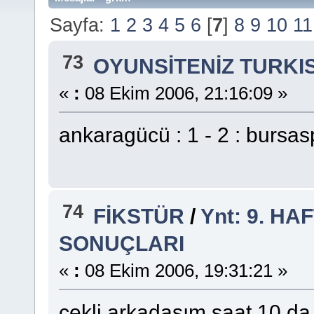
Sayfa:
1
2
3
4
5
6
[
7
]
8
9
10
11
73
OYUNSİTENİZ TURKI
«
:
08 Ekim 2006, 21:16:09 »
ankaragücü : 1 - 2 : bursas
74
FİKSTÜR
/
Ynt: 9. H
SONUÇLARI
«
:
08 Ekim 2006, 19:31:21 »
çekli arkadaşım saat 10 d