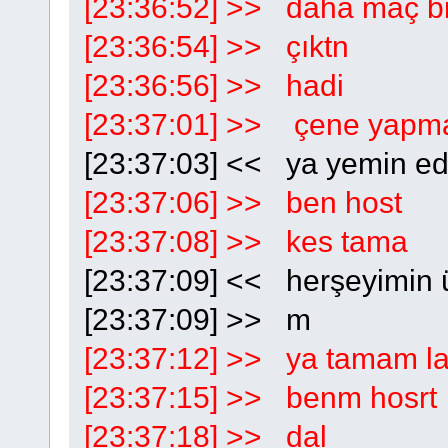
[23:36:52] >> daha maç bi
[23:36:54] >> çıktn
[23:36:56] >> hadi
[23:37:01] >> çene yapma
[23:37:03] << ya yemin e
[23:37:06] >> ben host
[23:37:08] >> kes tama
[23:37:09] << herşeyimin 
[23:37:09] >> m
[23:37:12] >> ya tamam l
[23:37:15] >> benm hosrt
[23:37:18] >> dal