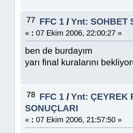
77
FFC 1
/
Ynt: SOHBET
«
:
07 Ekim 2006, 22:00:27 »
ben de burdayım
yarı final kuralarını bekliy
78
FFC 1
/
Ynt: ÇEYREK 
SONUÇLARI
«
:
07 Ekim 2006, 21:57:50 »