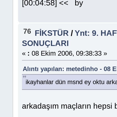
[00:04:58] << by
76
FİKSTÜR
/
Ynt: 9. H
SONUÇLARI
«
:
08 Ekim 2006, 09:38:33 »
Alıntı yapılan: metedinho - 08 
ikayhanlar dün msnd ey oktu ark
arkadaşım maçların hepsi 