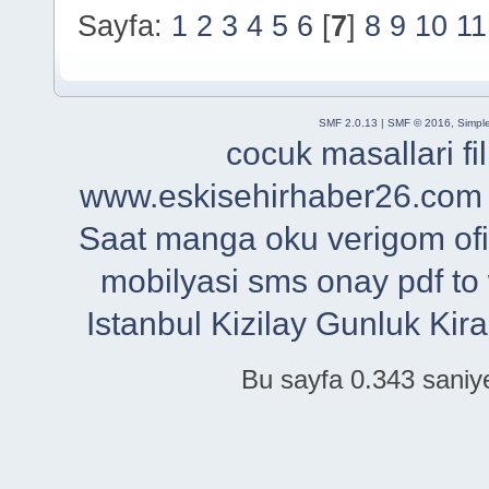
Sayfa:
1
2
3
4
5
6
[
7
]
8
9
10
11
SMF 2.0.13
|
SMF © 2016
,
Simpl
cocuk masallari
f
www.eskisehirhaber26.com
Saat
manga oku
verigom
of
mobilyasi
sms onay
pdf to
Istanbul
Kizilay Gunluk Kira
Bu sayfa 0.343 saniye