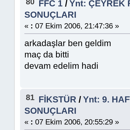
80
FFC 1
/
Ynt: ÇEYREK 
SONUÇLARI
«
:
07 Ekim 2006, 21:47:36 »
arkadaşlar ben geldim
maç da bitti
devam edelim hadi
81
FİKSTÜR
/
Ynt: 9. H
SONUÇLARI
«
:
07 Ekim 2006, 20:55:29 »