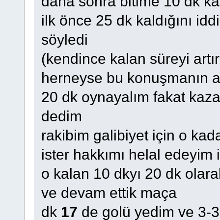
daha sonra bitime 10 dk ka
ilk önce 25 dk kaldığını id
söyledi
(kendince kalan süreyi artı
herneyse bu konuşmanın a
20 dk oynayalım fakat kaz
dedim
rakibim galibiyet için o kad
ister hakkımı helal edeyim
o kalan 10 dkyı 20 dk olar
ve devam ettik maça
dk
17
de golü yedim ve 3-3