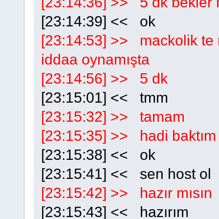
[23:14:36] >> 5 dk bekler 
[23:14:39] << ok
[23:14:53] >> mackolik t
iddaa oynamışta
[23:14:56] >> 5 dk
[23:15:01] << tmm
[23:15:32] >> tamam
[23:15:35] >> hadi baktım
[23:15:38] << ok
[23:15:41] << sen host ol
[23:15:42] >> hazır mısın
[23:15:43] << hazırım