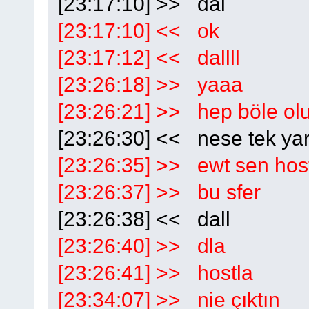
[23:17:10] >> dal
[23:17:10] << ok
[23:17:12] << dallll
[23:26:18] >> yaaa
[23:26:21] >> hep böle ol
[23:26:30] << nese tek ya
[23:26:35] >> ewt sen hos
[23:26:37] >> bu sfer
[23:26:38] << dall
[23:26:40] >> dla
[23:26:41] >> hostla
[23:34:07] >> nie çıktın