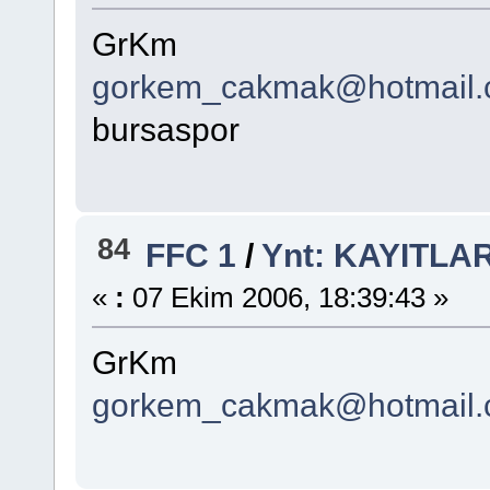
GrKm
gorkem_cakmak@hotmail
bursaspor
84
FFC 1
/
Ynt: KAYITLA
«
:
07 Ekim 2006, 18:39:43 »
GrKm
gorkem_cakmak@hotmail