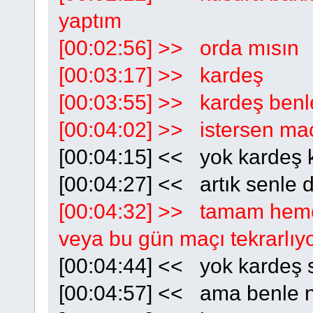
yaptım
[00:02:56] >> orda mısın
[00:03:17] >> kardeş
[00:03:55] >> kardeş ben
[00:04:02] >> istersen maç
[00:04:15] << yok kardeş k
[00:04:27] << artık senle 
[00:04:32] >> tamam heme
veya bu gün maçı tekrarlıy
[00:04:44] << yok kardeş 
[00:04:57] << ama benle 