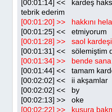
[00:01:14] << kardeş haksı
tebrik ederim
[00:01:20] >> hakkını hel
[00:01:25] << etmiyorum
[00:01:28] >> saol kardeş
[00:01:31] << sölemiştim 
[00:01:34] >> bende san
[00:01:44] << tamam kard
[00:02:02] << ii akşamlar
[00:02:02] << by
[00:02:13] >> oke
[00:02:22] >> kusura bak