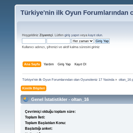
Türkiye'nin ilk Oyun Forumlarından 
Hoşgeldiniz
Ziyaretçi
. Lütfen
giriş yapın
veya
kayıt olun
.
Kullanıcı adınızı, şifrenizi ve aktif kalma süresini giriniz
Ana Sayfa
Yardım
Giriş Yap
Kayıt Ol
Türkiye'nin ilk Oyun Forumlarından olan Oyunsiteniz 17 Yasinda
»
oltan_16 pr
Kimlik Bilgileri
Genel İstatistikler - oltan_16
Çevrimiçi olduğu toplam süre:
Toplam İleti:
Toplam Başlatılan Konu:
Başlattığı anket: