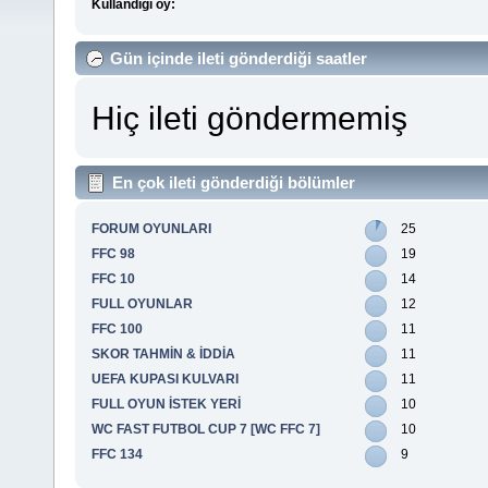
Kullandığı oy:
Gün içinde ileti gönderdiği saatler
Hiç ileti göndermemiş
En çok ileti gönderdiği bölümler
FORUM OYUNLARI
25
FFC 98
19
FFC 10
14
FULL OYUNLAR
12
FFC 100
11
SKOR TAHMİN & İDDİA
11
UEFA KUPASI KULVARI
11
FULL OYUN İSTEK YERİ
10
WC FAST FUTBOL CUP 7 [WC FFC 7]
10
FFC 134
9