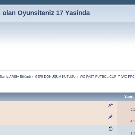
n olan Oyunsiteniz 17 Yasinda
iteniz ARŞİV Bölümü
»
GERİ DÖNÜŞÜM KUTUSU
»
WC FAST FUTBOL CUP  7 [WC FFC 
Yanıt
3.
4.
1.