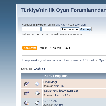
Türkiye'nin ilk Oyun Forumlarında
Hoşgeldiniz
Ziyaretçi
. Lütfen
giriş yapın
veya
kayıt olun
.
Kullanıcı adınızı, şifrenizi ve aktif kalma süresini giriniz
Ana Sayfa
Yardım
Giriş Yap
Kayıt Ol
Türkiye'nin ilk Oyun Forumlarından olan Oyunsiteniz 17 Yasinda
»
OyunS
Sayfa: [
1
]
Aşağı git
Konu
/
Başlatan
Final Maçı
Başlatan
oltan_16
ŞAMPİYON İKAYHANLAR
Başlatan
Hamza
«
1
2
»
GRUPLAR
Başlatan
iso4193