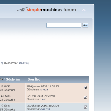
7] 
(Moderatör:
iso4193
)
/
Gösterim
Son İleti
8 Yanıt
28 Ağustos 2006, 17:31:43
Gönderen:
sheva
123 Gösterim
13 Yanıt
02 Eylül 2008, 21:23:48
Gönderen:
Saw
124 Gösterim
0 Yanıt
26 Ağustos 2006, 18:20:24
Gönderen:
iso4193
153 Gösterim