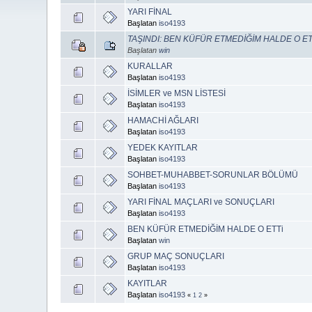
YARI FİNAL
Başlatan
iso4193
TAŞINDI: BEN KÜFÜR ETMEDİĞİM HALDE O ET
Başlatan
win
KURALLAR
Başlatan
iso4193
İSİMLER ve MSN LİSTESİ
Başlatan
iso4193
HAMACHİ AĞLARI
Başlatan
iso4193
YEDEK KAYITLAR
Başlatan
iso4193
SOHBET-MUHABBET-SORUNLAR BÖLÜMÜ
Başlatan
iso4193
YARI FİNAL MAÇLARI ve SONUÇLARI
Başlatan
iso4193
BEN KÜFÜR ETMEDİĞİM HALDE O ETTi
Başlatan
win
GRUP MAÇ SONUÇLARI
Başlatan
iso4193
KAYITLAR
Başlatan
iso4193
«
1
2
»