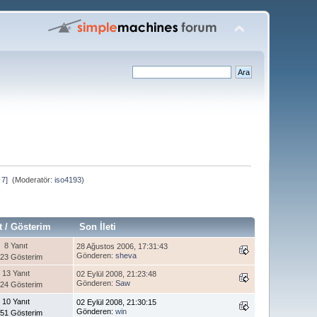
7] 
(Moderatör:
iso4193
)
t
/
Gösterim
Son İleti
8 Yanıt
28 Ağustos 2006, 17:31:43
Gönderen:
sheva
123 Gösterim
13 Yanıt
02 Eylül 2008, 21:23:48
Gönderen:
Saw
124 Gösterim
10 Yanıt
02 Eylül 2008, 21:30:15
Gönderen:
win
951 Gösterim