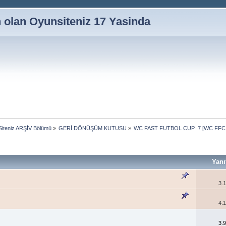
n olan Oyunsiteniz 17 Yasinda
iteniz ARŞİV Bölümü
»
GERİ DÖNÜŞÜM KUTUSU
»
WC FAST FUTBOL CUP  7 [WC FFC 
Yanı
3.
4.
3.