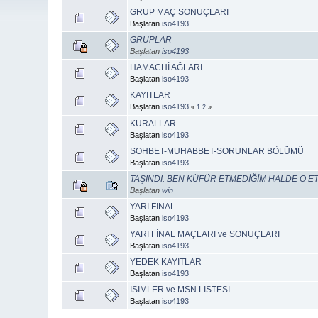
GRUP MAÇ SONUÇLARI
Başlatan
iso4193
GRUPLAR
Başlatan
iso4193
HAMACHİ AĞLARI
Başlatan
iso4193
KAYITLAR
Başlatan
iso4193
«
1
2
»
KURALLAR
Başlatan
iso4193
SOHBET-MUHABBET-SORUNLAR BÖLÜMÜ
Başlatan
iso4193
TAŞINDI: BEN KÜFÜR ETMEDİĞİM HALDE O ET
Başlatan
win
YARI FİNAL
Başlatan
iso4193
YARI FİNAL MAÇLARI ve SONUÇLARI
Başlatan
iso4193
YEDEK KAYITLAR
Başlatan
iso4193
İSİMLER ve MSN LİSTESİ
Başlatan
iso4193