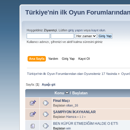
Türkiye'nin ilk Oyun Forumlarında
Hoşgeldiniz
Ziyaretçi
. Lütfen
giriş yapın
veya
kayıt olun
.
Kullanıcı adınızı, şifrenizi ve aktif kalma süresini giriniz
Ana Sayfa
Yardım
Giriş Yap
Kayıt Ol
Türkiye'nin ilk Oyun Forumlarından olan Oyunsiteniz 17 Yasinda
»
OyunS
Sayfa: [
1
]
Aşağı git
Konu
/
Başlatan
Final Maçı
Başlatan
oltan_16
ŞAMPİYON İKAYHANLAR
Başlatan
Hamza
«
1
2
»
BEN KÜFÜR ETMEDİĞİM HALDE O ETTi
Başlatan
win