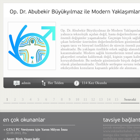
Op. Dr. Abubekir Büyükyılmaz ile Modern Yaklaşımlar 
yalnızca teknolojik açıdan değil, hasta değerlendirme 
önemli değişimler yaşamaktadır. Geçmişte birçok sağlı
çıkan belirtiler üzerinden değerlendirilirken günümüzde
yaşam tarzı ve bireysel özellikleri de sürecin önemli pa
almaktadır. Bu yaklaşım özellikle erkek sağlığı alanın
kazanmaktadır. Modern sağlık hizmetlerinin temel ama
şikayetleri ortadan kaldırmak değil, kişinin yaşam kali
koruyabilmektir. Bu nedenle günümüzde birçok değerl
olarak planlanmaktadır. Özellikle sertleşme sorunu teda
etkileyebilen konuların kapsamlı şekilde ele alınması...
admin
Her Telden
114 Kez Okundu
1
2
3
4
5
6
7
8
9
10
11
12
13
14
15
Sonraki
çocuk masalları
film öner
GTA 5 PC Versiyonu için Yarım Milyon İmza
www.eskisehirhaber26.c
23.09.2013, Pts
manga oku
verigom
ofis
mobilyası
sms onay
pdf 
Angry Birds Space indir