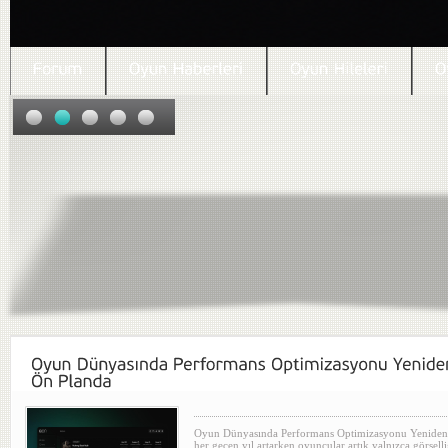
Oyun Dünyasında Performans Optimizasyonu Yeniden Ö
her geçen yıl artarken oyuncular artık yalnızca görselli