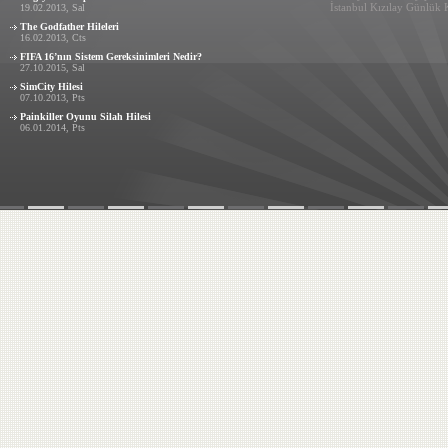
İstanbul
Kızılay Günlük 
19.02.2013, Sal
The Godfather Hileleri
16.02.2013, Cts
FIFA 16’nın Sistem Gereksinimleri Nedir?
27.10.2015, Sal
SimCity Hilesi
07.10.2013, Pts
Painkiller Oyunu Silah Hilesi
06.01.2014, Pts
happy
sexy
indian
milf
indian
amateur
couple
hardcore
sex
in
shower
video