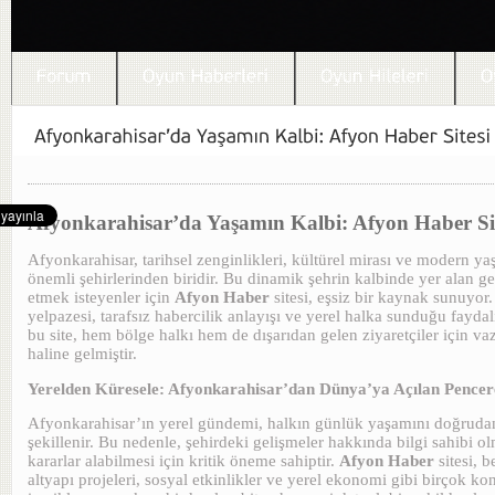
Afyonkarahisar’da Yaşamın Kalbi: Afyon Haber Sit
Afyonkarahisar, tarihsel zenginlikleri, kültürel mirası ve modern y
önemli şehirlerinden biridir. Bu dinamik şehrin kalbinde yer alan ge
etmek isteyenler için
Afyon Haber
sitesi, eşsiz bir kaynak sunuyor
yelpazesi, tarafsız habercilik anlayışı ve yerel halka sunduğu faydal
bu site, hem bölge halkı hem de dışarıdan gelen ziyaretçiler için va
haline gelmiştir.
Yerelden Küresele: Afyonkarahisar’dan Dünya’ya Açılan Pencer
Afyonkarahisar’ın yerel gündemi, halkın günlük yaşamını doğrudan
şekillenir. Bu nedenle, şehirdeki gelişmeler hakkında bilgi sahibi ol
kararlar alabilmesi için kritik öneme sahiptir.
Afyon Haber
sitesi, b
altyapı projeleri, sosyal etkinlikler ve yerel ekonomi gibi birçok k