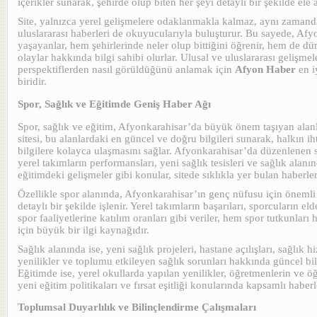
içerikler sunarak, şehirde olup biten her şeyi detaylı bir şekilde ele a
Site, yalnızca yerel gelişmelere odaklanmakla kalmaz, aynı zamand
uluslararası haberleri de okuyucularıyla buluşturur. Bu sayede, Af
yaşayanlar, hem şehirlerinde neler olup bittiğini öğrenir, hem de d
olaylar hakkında bilgi sahibi olurlar. Ulusal ve uluslararası gelişmel
perspektiflerden nasıl görüldüğünü anlamak için
Afyon Haber
en i
biridir.
Spor, Sağlık ve Eğitimde Geniş Haber Ağı
Spor, sağlık ve eğitim, Afyonkarahisar’da büyük önem taşıyan alanl
sitesi, bu alanlardaki en güncel ve doğru bilgileri sunarak, halkın 
bilgilere kolayca ulaşmasını sağlar. Afyonkarahisar’da düzenlenen sp
yerel takımların performansları, yeni sağlık tesisleri ve sağlık alanın
eğitimdeki gelişmeler gibi konular, sitede sıklıkla yer bulan haberler
Özellikle spor alanında, Afyonkarahisar’ın genç nüfusu için önemli
detaylı bir şekilde işlenir. Yerel takımların başarıları, sporcuların eld
spor faaliyetlerine katılım oranları gibi veriler, hem spor tutkunları
için büyük bir ilgi kaynağıdır.
Sağlık alanında ise, yeni sağlık projeleri, hastane açılışları, sağlık 
yenilikler ve toplumu etkileyen sağlık sorunları hakkında güncel bil
Eğitimde ise, yerel okullarda yapılan yenilikler, öğretmenlerin ve öğr
yeni eğitim politikaları ve fırsat eşitliği konularında kapsamlı haberle
Toplumsal Duyarlılık ve Bilinçlendirme Çalışmaları