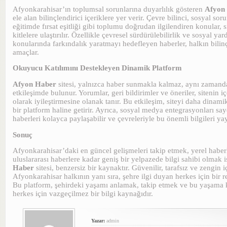
Afyonkarahisar’ın toplumsal sorunlarına duyarlılık gösteren
Afyon
ele alan bilinçlendirici içeriklere yer verir. Çevre bilinci, sosyal sor
eğitimde fırsat eşitliği gibi toplumu doğrudan ilgilendiren konular, si
kitlelere ulaştırılır. Özellikle çevresel sürdürülebilirlik ve sosyal y
konularında farkındalık yaratmayı hedefleyen haberler, halkın bilin
amaçlar.
Okuyucu Katılımını Destekleyen Dinamik Platform
Afyon Haber
sitesi, yalnızca haber sunmakla kalmaz, aynı zamand
etkileşimde bulunur. Yorumlar, geri bildirimler ve öneriler, sitenin iç
olarak iyileştirmesine olanak tanır. Bu etkileşim, siteyi daha dinami
bir platform haline getirir. Ayrıca, sosyal medya entegrasyonları say
haberleri kolayca paylaşabilir ve çevreleriyle bu önemli bilgileri yay
Sonuç
Afyonkarahisar’daki en güncel gelişmeleri takip etmek, yerel haber
uluslararası haberlere kadar geniş bir yelpazede bilgi sahibi olmak i
Haber
sitesi, benzersiz bir kaynaktır. Güvenilir, tarafsız ve zengin i
Afyonkarahisar halkının yanı sıra, şehre ilgi duyan herkes için bir r
Bu platform, şehirdeki yaşamı anlamak, takip etmek ve bu yaşama 
herkes için vazgeçilmez bir bilgi kaynağıdır.
Yazar:
admin