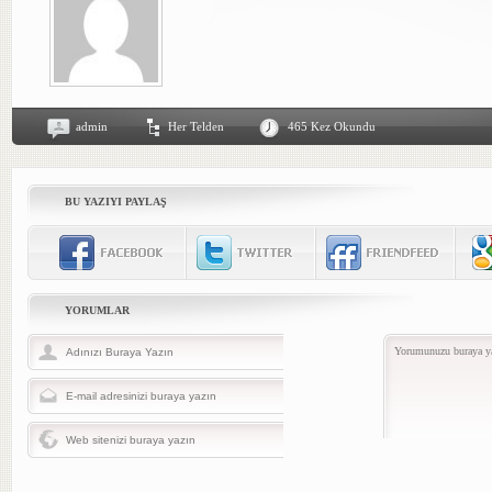
admin
Her Telden
465 Kez Okundu
BU YAZIYI PAYLAŞ
YORUMLAR