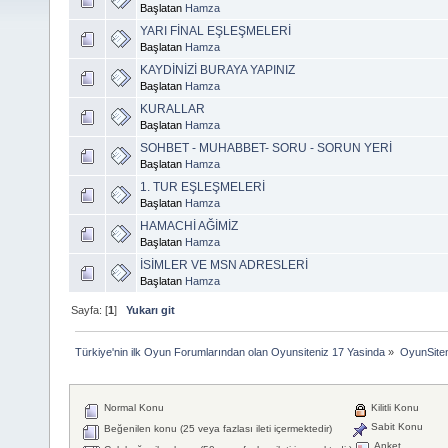
Başlatan
Hamza
YARI FİNAL EŞLEŞMELERİ
Başlatan
Hamza
KAYDİNİZİ BURAYA YAPINIZ
Başlatan
Hamza
KURALLAR
Başlatan
Hamza
SOHBET - MUHABBET- SORU - SORUN YERİ
Başlatan
Hamza
1. TUR EŞLEŞMELERİ
Başlatan
Hamza
HAMACHİ AĞİMİZ
Başlatan
Hamza
İSİMLER VE MSN ADRESLERİ
Başlatan
Hamza
Sayfa: [
1
]
Yukarı git
Türkiye'nin ilk Oyun Forumlarından olan Oyunsiteniz 17 Yasinda
»
OyunSite
Normal Konu
Kilitli Konu
Sabit Konu
Beğenilen konu (25 veya fazlası ileti içermektedir)
Anket