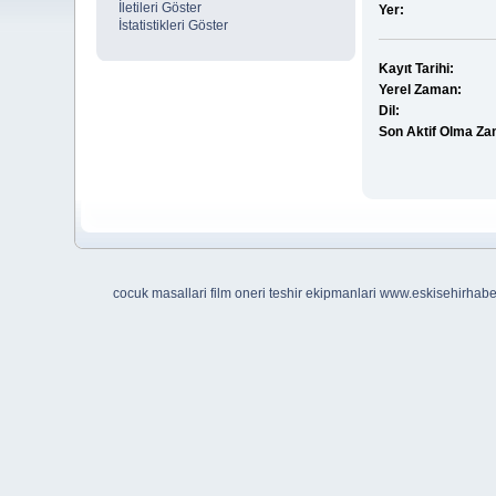
İletileri Göster
Yer:
İstatistikleri Göster
Kayıt Tarihi:
Yerel Zaman:
Dil:
Son Aktif Olma Za
cocuk masallari
film oneri
teshir ekipmanlari
www.eskisehirhab