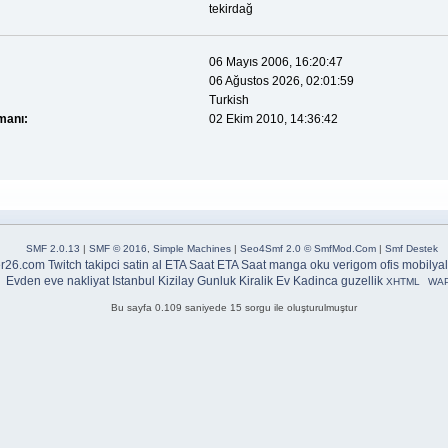
tekirdağ
06 Mayıs 2006, 16:20:47
06 Ağustos 2026, 02:01:59
Turkish
manı:
02 Ekim 2010, 14:36:42
SMF 2.0.13
|
SMF © 2016
,
Simple Machines
|
Seo4Smf 2.0 © SmfMod.Com
|
Smf Destek
er26.com
Twitch takipci satin al
ETA Saat
ETA Saat
manga oku
verigom
ofis mobilyal
Evden eve nakliyat Istanbul
Kizilay Gunluk Kiralik Ev
Kadinca guzellik
XHTML
WA
Bu sayfa 0.109 saniyede 15 sorgu ile oluşturulmuştur