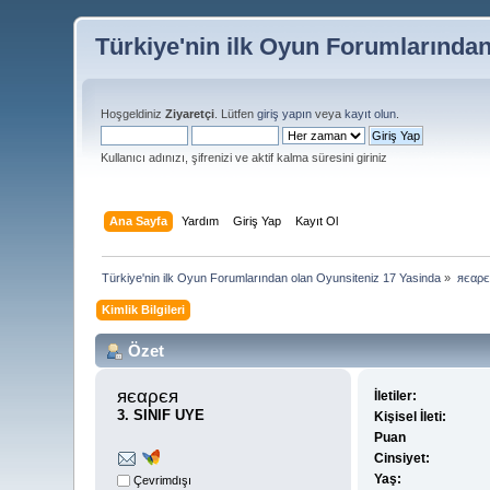
Türkiye'nin ilk Oyun Forumlarında
Hoşgeldiniz
Ziyaretçi
. Lütfen
giriş yapın
veya
kayıt olun
.
Kullanıcı adınızı, şifrenizi ve aktif kalma süresini giriniz
Ana Sayfa
Yardım
Giriş Yap
Kayıt Ol
Türkiye'nin ilk Oyun Forumlarından olan Oyunsiteniz 17 Yasinda
»
яєαρєя
Kimlik Bilgileri
Özet
яєαρєя 
İletiler:
3. SINIF UYE
Kişisel İleti:
Puan
Cinsiyet:
Yaş:
Çevrimdışı