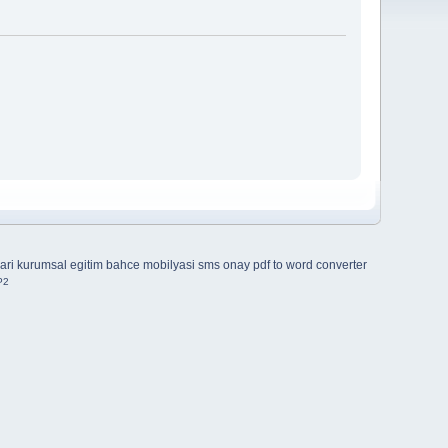
ari
kurumsal egitim
bahce mobilyasi
sms onay
pdf to word converter
P2