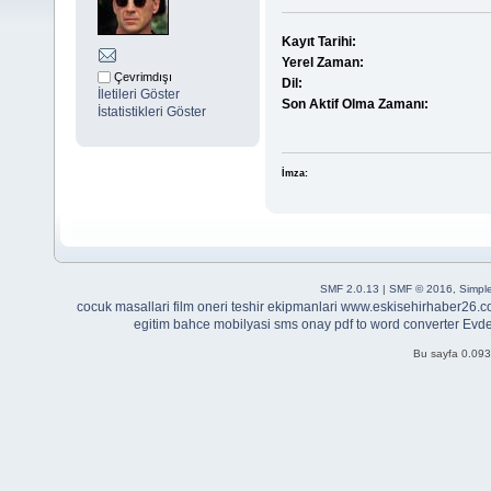
Kayıt Tarihi:
Yerel Zaman:
Çevrimdışı
Dil:
İletileri Göster
Son Aktif Olma Zamanı:
İstatistikleri Göster
İmza:
SMF 2.0.13
|
SMF © 2016
,
Simpl
cocuk masallari
film oneri
teshir ekipmanlari
www.eskisehirhaber26.c
egitim
bahce mobilyasi
sms onay
pdf to word converter
Evde
Bu sayfa 0.093 