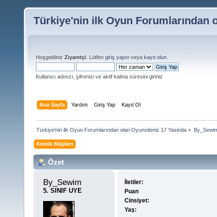
Türkiye'nin ilk Oyun Forumlarından 
Hoşgeldiniz
Ziyaretçi
. Lütfen
giriş yapın
veya
kayıt olun
.
Kullanıcı adınızı, şifrenizi ve aktif kalma süresini giriniz
Ana Sayfa
Yardım
Giriş Yap
Kayıt Ol
Türkiye'nin ilk Oyun Forumlarından olan Oyunsiteniz 17 Yasinda
»
By_Sewim 
Kimlik Bilgileri
Özet
By_Sewim 
İletiler:
5. SINIF UYE
Puan
Cinsiyet:
Yaş: