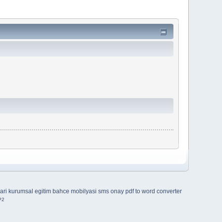
ari
kurumsal egitim
bahce mobilyasi
sms onay
pdf to word converter
P2