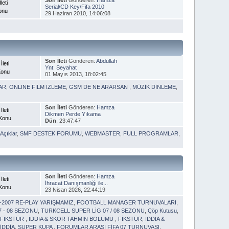
leti
Serial/CD Key/Fifa 2010
onu
29 Haziran 2010, 14:06:08
Son İleti
Gönderen:
Abdullah
İleti
Ynt: Seyahat
Konu
01 Mayıs 2013, 18:02:45
AR
,
ONLINE FILM IZLEME
,
GSM DE NE ARARSAN
,
MÜZİK DİNLEME
,
Son İleti
Gönderen:
Hamza
İleti
Dikmen Perde Yıkama
 Konu
Dün
, 23:47:47
Açıklar
,
SMF DESTEK FORUMU
,
WEBMASTER
,
FULL PROGRAMLAR
,
Son İleti
Gönderen:
Hamza
İleti
İhracat Danışmanlığı ile...
 Konu
23 Nisan 2026, 22:44:19
6-2007 RE-PLAY YARIŞMAMIZ
,
FOOTBALL MANAGER TURNUVALARI
,
7 - 08 SEZONU
,
TURKCELL SUPER LİG 07 / 08 SEZONU
,
Çöp Kutusu
,
,
FİKSTÜR
,
İDDİA & SKOR TAHMİN BÖLÜMÜ
,
FİKSTÜR
,
İDDİA &
İDDİA
,
SUPER KUPA
,
FORUMLAR ARASI FİFA 07 TURNUVASI
,