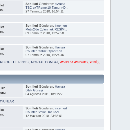
Son İleti
Gönderen:
avveaa
leti
TSC exTReme'10 Tanıtım-D...
onu
27 Temmuz 2010, 16:54:11
Son İleti
Gönderen:
incemert
leti
Metin2'de Evlenmek RESİM...
onu
09 Temmuz 2010, 13:57:58
Son İleti
Gönderen:
Hamza
leti
Counter Online OynarKen ...
onu
07 Temmuz 2010, 16:24:46
ORD OF THE RİNGS
,
MORTAL COMBAT
,
World of Warcraft ( YENİ )
,
Son İleti
Gönderen:
Hamza
İleti
Bilek Güreşi
Konu
04 Ağustos 2011, 18:11:22
OYUNLAR
Son İleti
Gönderen:
incemert
leti
Counter Strike Hile Kodl...
onu
12 Haziran 2010, 23:36:01
Son İleti
Gönderen:
Hamza