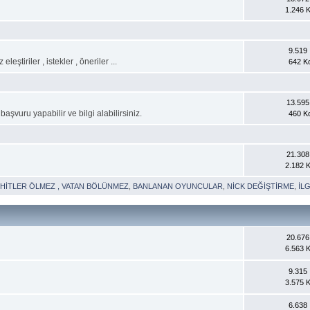
1.246 
9.519 İ
tiriler , istekler , öneriler ...
642 K
13.595 
şvuru yapabilir ve bilgi alabilirsiniz.
460 K
21.308 
2.182 
HİTLER ÖLMEZ , VATAN BÖLÜNMEZ
,
BANLANAN OYUNCULAR
,
NİCK DEĞİŞTİRME
,
İL
20.676 
6.563 
9.315 İ
3.575 
6.638 İ