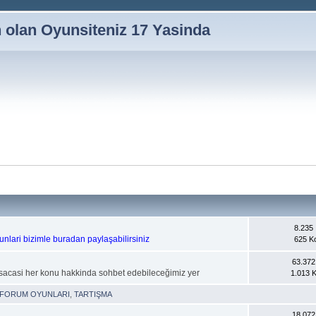
n olan Oyunsiteniz 17 Yasinda
8.235 İ
orunlari bizimle buradan paylaşabilirsiniz
625 K
63.372 
isacasi her konu hakkinda sohbet edebileceğimiz yer
1.013 
FORUM OYUNLARI
,
TARTIŞMA
18.072 