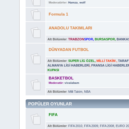
Moderatörler:
Hamza
,
wolf
Formula 1
ANADOLU TAKIMLARI
Alt Bölümler
:
TRABZON
SPOR
,
BURSASPOR
,
BANKAS
DÜNYADAN FUTBOL
Alt Bölümler
:
SUPER LİG ÖZEL
,
MİLLİ TAKİM
,
TARAF
ALMANYA LİGİ HABERLERİ
,
FRANSA LİGİ HABERLE
KUPASI
BASKETBOL
Moderatör:
vivalabam
Alt Bölümler
:
Milli Takim
,
NBA
POPÜLER OYUNLAR
FIFA
Alt Bölümler
:
FIFA 2010
,
FIFA 2009
,
FIFA 2008
,
EURO 2