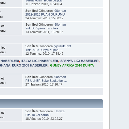
Serdal Adalı Neden Başka...
Konu
11 Haziran 2013, 18:40:04
Son İleti
Gönderen:
90orhan
ti
2012-2013 PUAN DURUMU
nu
24 Temmuz 2013, 15:00:12
Son İleti
Gönderen:
90orhan
leti
Ynt: Bu Spiker Taraftarı...
Konu
13 Temmuz 2011, 16:28:02
Son İleti
Gönderen:
yyusuf1993
İleti
Ynt: 2010 Dünya Kupası ...
Konu
12 Temmuz 2010, 17:38:42
İ HABERLERİ
,
İTALYA LİGİ HABERLERİ
,
İSPANYA LİGİ HABERLERİ
,
 GHANA
,
EURO 2008 HABERLERİ
,
GÜNEY AFRİKA 2010 DÜNYA
Son İleti
Gönderen:
90orhan
leti
FB ÜLKER Beko Basketbol ...
Konu
27 Haziran 2010, 17:16:47
Son İleti
Gönderen:
Hamza
leti
Fifa 10 kol sorunu
onu
18 Ağustos 2010, 23:22:27