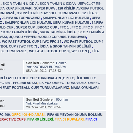
A
,
SKOR TAHMİN & İDDİA
,
SKOR TAHMİN & İDDAA
,
UEFA CL 07 RE-
EFA KUPASİ KULVARİ
,
SÜPER KUPA
,
128 KİŞİLİK AVRUPA FUTBOL
TURNUVASİ
,
OYUNSİTENİZ PLAY / OFF TURNUVASI 1
,
12.FİFA 06
Z
,
22.FİFA 06 TURNUVAMIZ
,
ŞAMPİYONLAR LİGİ KULVARI
,
UEFA
IZ
,
ŞAMPİYONLAR LİGİ KULVARİ
,
UEFA KUPASI KULVARI
,
34.FİFA
OLD CUP
,
SUPER CUP
,
BRONZ CUP
,
FFC 1
,
FFC 2
,
FFC 3
,
FFC 4
,
SKOR TAHMİN & İDDİA
,
SKOR TAHMİN & İDDİA
,
SKOR TAHMİN &
VASİ
,
ÜÇÜNCÜ YEPYENİ WORLD CUP 2006 TURNUVASİ
,
P
,
WC FAST FUTBOL CUP 3 [WC FFC 3 ]
,
WC FAST FUTBOL CUP 4
BOL CUP 7 [WC FFC 7]
,
İDDİA & SKOR TAHMİN BÖLÜMÜ
,
 06 TURNUVAMIZ
,
WC FAST FUTBOL CUP 9 [ WC FFC 9 ]
,
FİFA
Son İleti
Gönderen:
Hamza
leti
Ynt: KAYDINIZI BURAYA YA...
onu
05 Aralık 2012, 17:18:43
RLİ FAST FUTBOL CUP TURNUVALARI [OPFFC]
,
İLK 100 FFC
FFC 350 - FFC 500 ARASI
,
İLK YÜZ OMFFC TURNUVAMIZ
,
OMFFC
ON FAST FOOTBALL CUP] TURNUVALARIMIZ
,
MASA OYUNLARI
,
Son İleti
Gönderen:
90orhan
leti
Ynt: Final Müsabakası
onu
28 Ocak 2011, 22:36:54
FC 400
,
OFFC 400-440 ARASI
,
FİFA 08 MEYDAN OKUMA BÖLÜMÜ
,
NTERACTIVE CUPS
,
FIFA 09 LİGLERİ
,
FIFA 09 KUPALARI
,
FIFA 09