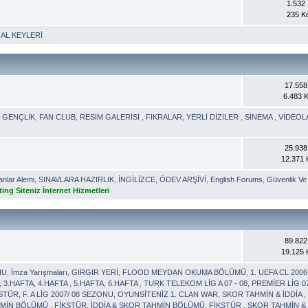
1.532 İ
235 K
AL KEYLERİ
17.558 
6.483 
,
GENÇLİK
,
FAN CLUB
,
RESİM GALERİSİ
,
FIKRALAR
,
YERLİ DİZİLER
,
SİNEMA
,
VİDEOL
25.938 
12.371
nlar Alemi
,
SINAVLARA HAZIRLIK
,
İNGİLİZCE
,
ÖDEV ARŞİVİ
,
English Forums
,
Güvenlik Ve 
ing Siteniz İnternet Hizmetleri
89.822 
19.125
NU
,
İmza Yarışmaları
,
GIRGIR YERİ
,
FLOOD MEYDAN OKUMA BÖLÜMÜ
,
1. UEFA CL 200
,
3.HAFTA
,
4.HAFTA
,
5.HAFTA
,
6.HAFTA
,
TURK TELEKOM LİG A 07 - 08
,
PREMİER LİG 0
KSTÜR
,
F. A LİG 2007/ 08 SEZONU
,
OYUNSİTENİZ 1. CLAN WAR
,
SKOR TAHMİN & İDDİA
AHMİN BÖLÜMÜ
,
FİKSTÜR
,
İDDİA & SKOR TAHMİN BÖLÜMÜ
,
FİKSTÜR
,
SKOR TAHMİN & 