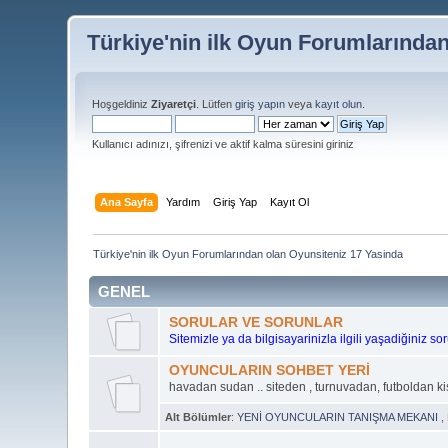
Türkiye'nin ilk Oyun Forumlarında
Hoşgeldiniz
Ziyaretçi
. Lütfen
giriş yapın
veya
kayıt olun
.
Kullanıcı adınızı, şifrenizi ve aktif kalma süresini giriniz
Ana Sayfa
Yardım
Giriş Yap
Kayıt Ol
Türkiye'nin ilk Oyun Forumlarından olan Oyunsiteniz 17 Yasinda
GENEL
SORULAR VE SORUNLAR
Sitemizle ya da bilgisayarinizla ilgili yaşadiğiniz s
OYUNCULARIN SOHBET YERİ
havadan sudan .. siteden , turnuvadan, futboldan k
Alt Bölümler
:
YENİ OYUNCULARIN TANIŞMA MEKANI
,