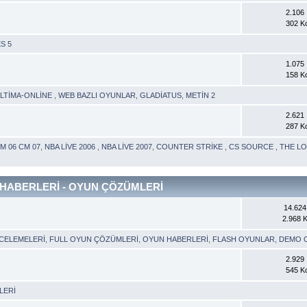
2.106 İ
302 K
S 5
1.075 İ
158 K
LTİMA-ONLİNE
,
WEB BAZLI OYUNLAR
,
GLADİATUS
,
METİN 2
2.621 İ
287 K
CM 06 CM 07
,
NBA LİVE 2006
,
NBA LİVE 2007
,
COUNTER STRİKE
,
CS SOURCE
,
THE L
HABERLERİ - OYUN ÇÖZÜMLERİ
14.624 
2.968 
NCELEMELERİ
,
FULL OYUN ÇÖZÜMLERİ
,
OYUN HABERLERİ
,
FLASH OYUNLAR
,
DEMO 
2.929 İ
545 K
LERİ