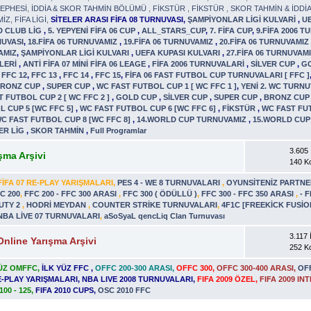
EPHESİ
,
İDDİA & SKOR TAHMİN BÖLÜMÜ
,
FİKSTÜR
,
FİKSTÜR
,
SKOR TAHMİN & İDDİ
MİZ
,
FİFA LİGİ
,
SİTELER ARASI FİFA 08 TURNUVASI
,
ŞAMPİYONLAR LİGİ KULVARİ
,
U
D CLUB LİG
,
5. YEPYENİ FİFA 06 CUP
,
ALL_STARS_CUP
,
7. FİFA CUP
,
9.FİFA 2006 
NUVASI
,
18.FİFA 06 TURNUVAMIZ
,
19.FİFA 06 TURNUVAMIZ
,
20.FİFA 06 TURNUVAMI
AMIZ
,
ŞAMPİYONLAR LİGİ KULVARI
,
UEFA KUPASI KULVARI
,
27.FİFA 06 TURNUVAM
ELERİ
,
ANTİ FİFA 07 MİNİ FİFA 06 LEAGE
,
FİFA 2006 TURNUVALARİ
,
SİLVER CUP
,
G
,
FFC 12
,
FFC 13
,
FFC 14
,
FFC 15
,
FİFA 06 FAST FUTBOL CUP TURNUVALARI [ FFC ]
RONZ CUP
,
SUPER CUP
,
WC FAST FUTBOL CUP 1 [ WC FFC 1 ]
,
YENİ 2. WC TURNU
 FUTBOL CUP 2 [ WC FFC 2 ]
,
GOLD CUP
,
SİLVER CUP
,
SUPER CUP
,
BRONZ CU
L CUP 5 [WC FFC 5]
,
WC FAST FUTBOL CUP 6 [WC FFC 6]
,
FİKSTÜR
,
WC FAST FUT
C FAST FUTBOL CUP 8 [WC FFC 8]
,
14.WORLD CUP TURNUVAMIZ
,
15.WORLD CUP
ER LİG
,
SKOR TAHMİN
,
Full Programlar
3.605 İ
şma Arşivi
140 K
FİFA 07 RE-PLAY YARIŞMALARI
,
PES 4 - WE 8 TURNUVALARI
,
OYUNSİTENİZ PARTNE
C 200
,
FFC 200 - FFC 300 ARASI
,
FFC 300 ( ÖDÜLLÜ )
,
FFC 300 - FFC 350 ARASI
,
- 
UTY 2
,
HODRİ MEYDAN
,
COUNTER STRİKE TURNUVALARI
,
4F1C [FREEKİCK FUSİ
NBA LİVE 07 TURNUVALARI
,
aSoSyaL qencLiq Clan Turnuvası
3.117 İ
Online Yarışma Arşivi
252 K
YÜZ OMFFC
,
İLK YÜZ FFC
,
OFFC 200-300 ARASI
,
OFFC 300
,
OFFC 300-400 ARASI
,
OF
RE-PLAY YARIŞMALARI
,
NBA LIVE 2008 TURNUVALARI
,
FIFA 2009 ÖZEL
,
FIFA 2009 I
100 - 125
,
FIFA 2010 CUPS
,
OSC 2010 FFC