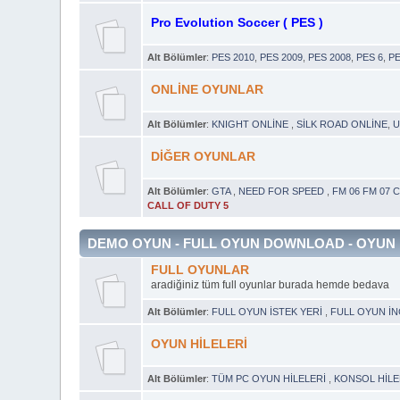
Pro Evolution Soccer ( PES )
Alt Bölümler
:
PES 2010
,
PES 2009
,
PES 2008
,
PES 6
,
PE
ONLİNE OYUNLAR
Alt Bölümler
:
KNIGHT ONLİNE
,
SİLK ROAD ONLİNE
,
U
DİĞER OYUNLAR
Alt Bölümler
:
GTA
,
NEED FOR SPEED
,
FM 06 FM 07 
CALL OF DUTY 5
DEMO OYUN - FULL OYUN DOWNLOAD - OYUN 
FULL OYUNLAR
aradiğiniz tüm full oyunlar burada hemde bedava
Alt Bölümler
:
FULL OYUN İSTEK YERİ
,
FULL OYUN İ
OYUN HİLELERİ
Alt Bölümler
:
TÜM PC OYUN HİLELERİ
,
KONSOL HİLE