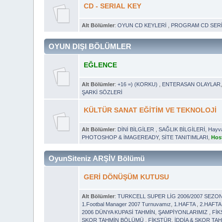
CD - SERIAL KEY
Alt Bölümler
:
OYUN CD KEYLERİ
,
PROGRAM CD SERİ
OYUN DIŞI BÖLÜMLER
EĞLENCE
Alt Bölümler
:
+16 =) (KORKU)
,
ENTERASAN OLAYLAR
ŞARKİ SÖZLERİ
KÜLTÜR SANAT EĞİTİM VE TEKNOLOJİ
Alt Bölümler
:
DİNİ BİLGİLER
,
SAĞLIK BİLGİLERİ
,
Hayva
PHOTOSHOP & İMAGEREADY
,
SİTE TANITIMLARI
,
Host
OyunSiteniz ARŞİV Bölümü
GERİ DÖNÜŞÜM KUTUSU
Alt Bölümler
:
TURKCELL SUPER LİG 2006/2007 SEZO
1.Footbal Manager 2007 Turnuvamız
,
1.HAFTA
,
2.HAFTA
2006 DÜNYA KUPASİ TAHMİN
,
ŞAMPİYONLARIMIZ
,
Fİ
SKOR TAHMİN BÖLÜMÜ
,
FİKSTÜR
,
İDDİA & SKOR T