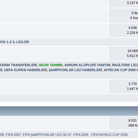
3.137 
6 İle
6 Ko
4.548 İ
2.226 
YA 1-2-3. LİGLER
16.068 
5.812 
TARIN TRANSFERLERİ
,
SKOR TAHMİN
,
AVRUPA KLÜPLERİ TANITIM
,
İNGİLTERE LİG
Rİ
,
UEFA KUPASI HABERLERİ
,
ŞAMPİYONLAR LİGİ HABERLERİ
,
AFRİCAN CUP 2008
3.770 İ
1.647 
8.031 İ
688 K
008
,
FIFA 2007
,
FIFA ŞAMPİYONLAR LİGİ 06-07
,
FİFA 2006
,
FİFA WORLD CUP 2006