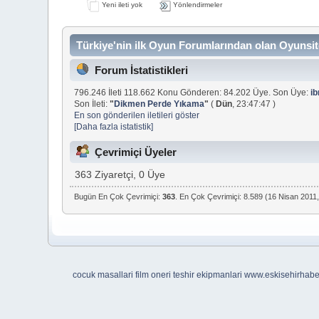
Yeni ileti yok
Yönlendirmeler
Türkiye'nin ilk Oyun Forumlarından olan Oyunsite
Forum İstatistikleri
796.246 İleti 118.662 Konu Gönderen: 84.202 Üye. Son Üye:
i
Son İleti:
"
Dikmen Perde Yıkama
"
(
Dün
, 23:47:47 )
En son gönderilen iletileri göster
[Daha fazla istatistik]
Çevrimiçi Üyeler
363 Ziyaretçi, 0 Üye
Bugün En Çok Çevrimiçi:
363
. En Çok Çevrimiçi: 8.589 (16 Nisan 2011,
cocuk masallari
film oneri
teshir ekipmanlari
www.eskisehirhab