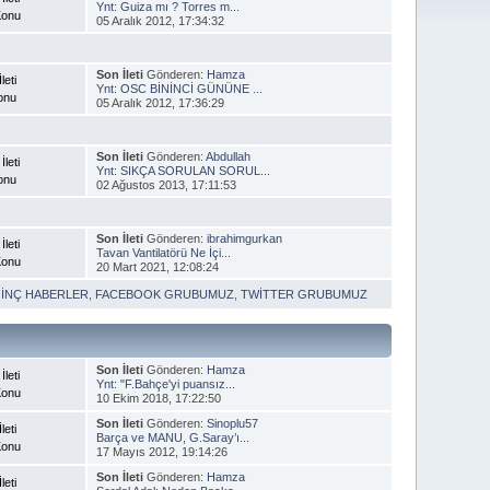
Ynt: Guiza mı ? Torres m...
Konu
05 Aralık 2012, 17:34:32
Son İleti
Gönderen:
Hamza
leti
Ynt: OSC BİNİNCİ GÜNÜNE ...
onu
05 Aralık 2012, 17:36:29
Son İleti
Gönderen:
Abdullah
İleti
Ynt: SIKÇA SORULAN SORUL...
onu
02 Ağustos 2013, 17:11:53
Son İleti
Gönderen:
ibrahimgurkan
İleti
Tavan Vantilatörü Ne İçi...
Konu
20 Mart 2021, 12:08:24
GİNÇ HABERLER
,
FACEBOOK GRUBUMUZ
,
TWİTTER GRUBUMUZ
Son İleti
Gönderen:
Hamza
İleti
Ynt: "F.Bahçe'yi puansız...
Konu
10 Ekim 2018, 17:22:50
Son İleti
Gönderen:
Sinoplu57
leti
Barça ve MANU, G.Saray’ı...
Konu
17 Mayıs 2012, 19:14:26
Son İleti
Gönderen:
Hamza
leti