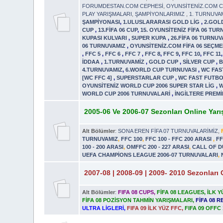
FORUMDESTAN.COM CEPHESİ
,
OYUNSİTENİZ.COM C
PLAY YARIŞMALARI
,
ŞAMPİYONLARIMIZ
,
1. TURNUVA
ŞAMPİYONASI
,
1.ULUSLARARASI GOLD LİG
,
2.GOL
CUP
,
13.FİFA 06 CUP
,
15. OYUNSİTENİZ FİFA 06 TUR
KUPASI KULVARI
,
SUPER KUPA
,
26.FİFA 06 TURNUV
06 TURNUVAMIZ
,
OYUNSİTENİZ.COM FİFA 06 SEÇM
,
FFC 5
,
FFC 6
,
FFC 7
,
FFC 8
,
FFC 9
,
FFC 10
,
FFC 11
İDDAA
,
1.TURNUVAMİZ
,
GOLD CUP
,
SİLVER CUP
,
B
4.TURNUVAMIZ
,
6.WORLD CUP TURNUVASI
,
WC FAST
[WC FFC 4]
,
SUPERSTARLAR CUP
,
WC FAST FUTBO
OYUNSİTENİZ WORLD CUP 2006 SUPER STAR LİG
,
W
WORLD CUP 2006 TURNUVALARİ
,
İNGİLTERE PREMİ
2005-06 Ve 2006-07 Sezonları Online Yarı
Alt Bölümler
:
SONA EREN FİFA 07 TURNUVALARİMİZ
,
TURNUVAMIZ
,
FFC 100
,
FFC 100 - FFC 200 ARASI
,
FF
100 - 200 ARASI
,
OMFFC 200 - 227 ARASI
,
CALL OF D
UEFA CHAMPİONS LEAGUE 2006-07 TURNUVALARI
,
2007-08 | 2008-09 | 2009- 2010 Sezonları 
Alt Bölümler
:
FIFA 08 CUPS
,
FİFA 08 LEAGUES
,
İLK 
FİFA 08 POZİSYON TAHMİN YARIŞMALARI
,
FİFA 08 
ULTRA LİGLERİ
,
FIFA 09 İLK YÜZ FFC
,
FIFA 09 OFFC 