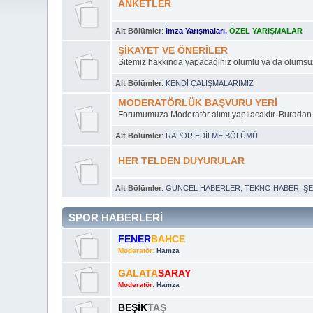
ANKETLER
Alt Bölümler
:
İmza Yarışmaları
,
ÖZEL YARIŞMALAR
ŞİKAYET VE ÖNERİLER
Sitemiz hakkinda yapacağiniz olumlu ya da olumsuz eleş
Alt Bölümler
:
KENDİ ÇALIŞMALARIMIZ
MODERATÖRLÜK BAŞVURU YERİ
Forumumuza Moderatör alımı yapılacaktır. Buradan ba
Alt Bölümler
:
RAPOR EDİLME BÖLÜMÜ
HER TELDEN DUYURULAR
Alt Bölümler
:
GÜNCEL HABERLER
,
TEKNO HABER
,
ŞE
SPOR HABERLERİ
FENER
BAHCE
Moderatör:
Hamza
GALATA
SARAY
Moderatör:
Hamza
BEŞİK
TAŞ