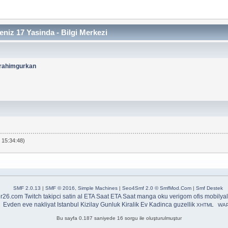
niz 17 Yasinda - Bilgi Merkezi
brahimgurkan
 15:34:48)
SMF 2.0.13
|
SMF © 2016
,
Simple Machines
|
Seo4Smf 2.0 © SmfMod.Com
|
Smf Destek
er26.com
Twitch takipci satin al
ETA Saat
ETA Saat
manga oku
verigom
ofis mobilyal
Evden eve nakliyat Istanbul
Kizilay Gunluk Kiralik Ev
Kadinca guzellik
XHTML
WA
Bu sayfa 0.187 saniyede 16 sorgu ile oluşturulmuştur