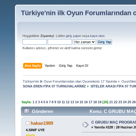
Türkiye'nin ilk Oyun Forumlarından 
Hoşgeldiniz
Ziyaretçi
. Lütfen
giriş yapın
veya
kayıt olun
.
Kullanıcı adınızı, şifrenizi ve aktif kalma süresini giriniz
Ana Sayfa
Yardım
Giriş Yap
Kayıt Ol
Türkiye'nin ilk Oyun Forumlarından olan Oyunsiteniz 17 Yasinda
»
OyunSite
SONA EREN FİFA 07 TURNUVALARİMİZ
»
SİTELER ARASI FİFA 07 TUR
Sayfa:
1
2
3
4
5
6
7
8
9
10
11
12
13
14
15
16
17
18
19
[
20
]
21
22
23
24
25
26
Gönderen
Konu: C GRUBU MAÇ 
C GRUBU MAÇ PROGRA
hakan1989
«
Yanıtla #228 :
28 Haziran 2
4.SINIF UYE