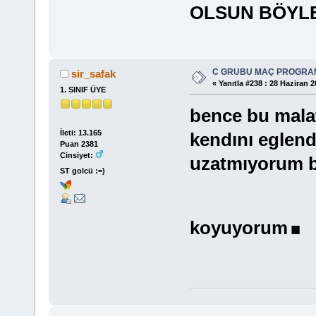
OLSUN BÖYLE
C GRUBU MAÇ PROGRA
sir_safak
«
Yanıtla #238 :
28 Haziran 2
1. SINIF ÜYE
bence bu mala
İleti: 13.165
kendını eglend
Puan 2381
Cinsiyet:
uzatmıyorum b
ST golcü :=)
.
koyuyorum