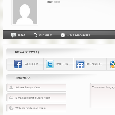
Yazar:
admin
admin
Her Telden
1.636 Kez Okundu
BU YAZIYI PAYLAŞ
YORUMLAR