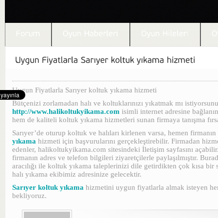
Uygun Fiyatlarla Sarıyer koltuk yıkama hizmeti
Bütçenizi zorlamadan halı ve koltuklarınızı yıkatmak mı istiyorsu
http://www.halikoltukyikama.com
isimli internet adresine bağla
hem de kaliteli koltuk yıkama hizmetleri sunan firmaya tanışma fırs
Sarıyer’de oturup koltuk ve halıları kirlenen varsa, hemen firmanın
yıkama
hizmeti için başvurularını gerçekleştirebilir. Firmadan hizm
edenler, halikoltukyikama.com sitesindeki İletişim sayfasını açabili
firmanın adres ve telefon bilgileri ziyaretçilerle paylaşılmıştır. Burad
aracılığı ile koltuk yıkama taleplerinizi dile getirdikten çok kısa bi
halı yıkama ekibimiz adresinize gelecektir.
Sarıyer koltuk yıkama
hizmetini uygun fiyatlarla almak isteyen he
bekliyoruz.