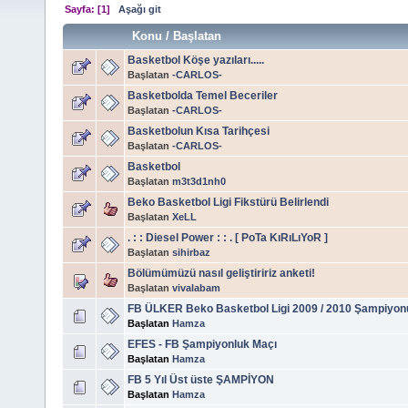
Sayfa: [
1
]
Aşağı git
Konu
/
Başlatan
Basketbol Köşe yazıları.....
Başlatan
-CARLOS-
Basketbolda Temel Beceriler
Başlatan
-CARLOS-
Basketbolun Kısa Tarihçesi
Başlatan
-CARLOS-
Basketbol
Başlatan
m3t3d1nh0
Beko Basketbol Ligi Fikstürü Belirlendi
Başlatan
XeLL
. : : Diesel Power : : . [ PoTa KıRıLıYoR ]
Başlatan
sihirbaz
Bölümümüzü nasıl geliştiririz anketi!
Başlatan
vivalabam
FB ÜLKER Beko Basketbol Ligi 2009 / 2010 Şampiyon
Başlatan
Hamza
EFES - FB Şampiyonluk Maçı
Başlatan
Hamza
FB 5 Yıl Üst üste ŞAMPİYON
Başlatan
Hamza