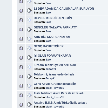
Başlatan
Saw
12 DEV ADAM DA ÇALIŞMALAR SÜRÜYOR
Başlatan
Saw
DEVLER KENDİNDEN EMİN
Başlatan
Saw
GENÇLER İTALYAYA FARK ATTI
Başlatan
Saw
ABD BİZİ ONURLANDIRDI
Başlatan
Saw
GENÇ BASKETÇİLER
Başlatan
Saw
İYİ OLAN FORMAYI KAPAR
Başlatan
Saw
'Dream Team' üyeleri belli oldu
Başlatan
schoot9
Telekom iç transferde de hızlı
Başlatan
€scap€
Cenk Akyol: Gruptan çıkacağız
Başlatan
black_tower91
Türk Telekom Asım Pars ile imzaladı
Başlatan
black_tower91
Antalya B.Ş.B. Ümit Türkoğlu ile anlaştı
Başlatan
black_tower91