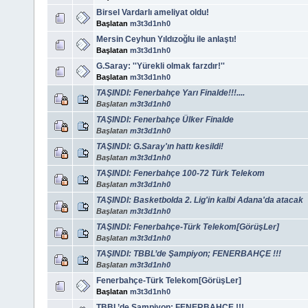
Birsel Vardarlı ameliyat oldu!
Başlatan
m3t3d1nh0
Mersin Ceyhun Yıldızoğlu ile anlaştı!
Başlatan
m3t3d1nh0
G.Saray: ''Yürekli olmak farzdır!''
Başlatan
m3t3d1nh0
TAŞINDI: Fenerbahçe Yarı Finalde!!!....
Başlatan
m3t3d1nh0
TAŞINDI: Fenerbahçe Ülker Finalde
Başlatan
m3t3d1nh0
TAŞINDI: G.Saray'ın hattı kesildi!
Başlatan
m3t3d1nh0
TAŞINDI: Fenerbahçe 100-72 Türk Telekom
Başlatan
m3t3d1nh0
TAŞINDI: Basketbolda 2. Lig'in kalbi Adana'da atacak
Başlatan
m3t3d1nh0
TAŞINDI: Fenerbahçe-Türk Telekom[GörüşLer]
Başlatan
m3t3d1nh0
TAŞINDI: TBBL’de Şampiyon; FENERBAHÇE !!!
Başlatan
m3t3d1nh0
Fenerbahçe-Türk Telekom[GörüşLer]
Başlatan
m3t3d1nh0
TBBL’de Şampiyon; FENERBAHÇE !!!