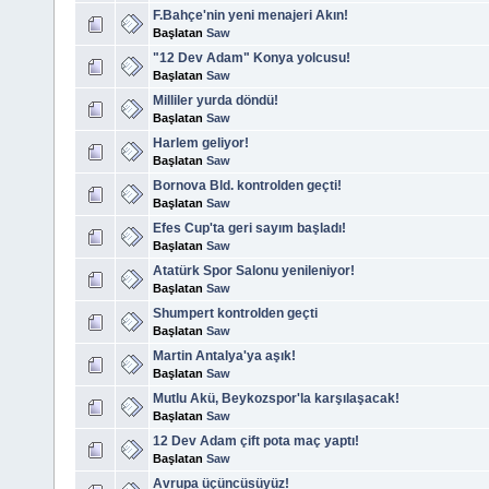
F.Bahçe'nin yeni menajeri Akın!
Başlatan
Saw
"12 Dev Adam" Konya yolcusu!
Başlatan
Saw
Milliler yurda döndü!
Başlatan
Saw
Harlem geliyor!
Başlatan
Saw
Bornova Bld. kontrolden geçti!
Başlatan
Saw
Efes Cup'ta geri sayım başladı!
Başlatan
Saw
Atatürk Spor Salonu yenileniyor!
Başlatan
Saw
Shumpert kontrolden geçti
Başlatan
Saw
Martin Antalya'ya aşık!
Başlatan
Saw
Mutlu Akü, Beykozspor'la karşılaşacak!
Başlatan
Saw
12 Dev Adam çift pota maç yaptı!
Başlatan
Saw
Avrupa üçüncüsüyüz!