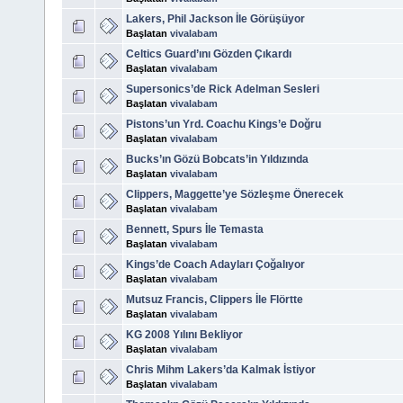
Lakers, Phil Jackson İle Görüşüyor
Başlatan
vivalabam
Celtics Guard’ını Gözden Çıkardı
Başlatan
vivalabam
Supersonics’de Rick Adelman Sesleri
Başlatan
vivalabam
Pistons’un Yrd. Coachu Kings’e Doğru
Başlatan
vivalabam
Bucks’ın Gözü Bobcats’in Yıldızında
Başlatan
vivalabam
Clippers, Maggette’ye Sözleşme Önerecek
Başlatan
vivalabam
Bennett, Spurs İle Temasta
Başlatan
vivalabam
Kings’de Coach Adayları Çoğalıyor
Başlatan
vivalabam
Mutsuz Francis, Clippers İle Flörtte
Başlatan
vivalabam
KG 2008 Yılını Bekliyor
Başlatan
vivalabam
Chris Mihm Lakers’da Kalmak İstiyor
Başlatan
vivalabam