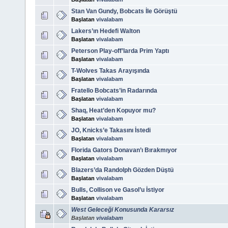
Stan Van Gundy, Bobcats İle Görüştü
Başlatan
vivalabam
Lakers’ın Hedefi Walton
Başlatan
vivalabam
Peterson Play-off’larda Prim Yaptı
Başlatan
vivalabam
T-Wolves Takas Arayışında
Başlatan
vivalabam
Fratello Bobcats’in Radarında
Başlatan
vivalabam
Shaq, Heat’den Kopuyor mu?
Başlatan
vivalabam
JO, Knicks’e Takasını İstedi
Başlatan
vivalabam
Florida Gators Donavan’ı Bırakmıyor
Başlatan
vivalabam
Blazers’da Randolph Gözden Düştü
Başlatan
vivalabam
Bulls, Collison ve Gasol’u İstiyor
Başlatan
vivalabam
West Geleceği Konusunda Kararsız
Başlatan
vivalabam