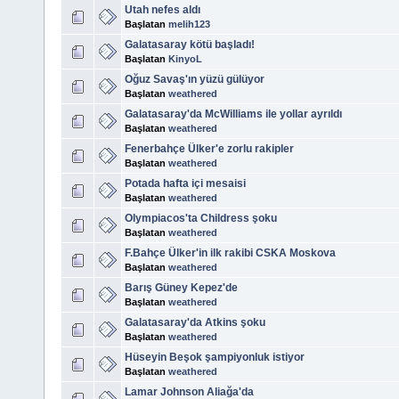
Utah nefes aldı
Başlatan
melih123
Galatasaray kötü başladı!
Başlatan
KinyoL
Oğuz Savaş'ın yüzü gülüyor
Başlatan
weathered
Galatasaray'da McWilliams ile yollar ayrıldı
Başlatan
weathered
Fenerbahçe Ülker'e zorlu rakipler
Başlatan
weathered
Potada hafta içi mesaisi
Başlatan
weathered
Olympiacos'ta Childress şoku
Başlatan
weathered
F.Bahçe Ülker'in ilk rakibi CSKA Moskova
Başlatan
weathered
Barış Güney Kepez'de
Başlatan
weathered
Galatasaray'da Atkins şoku
Başlatan
weathered
Hüseyin Beşok şampiyonluk istiyor
Başlatan
weathered
Lamar Johnson Aliağa'da