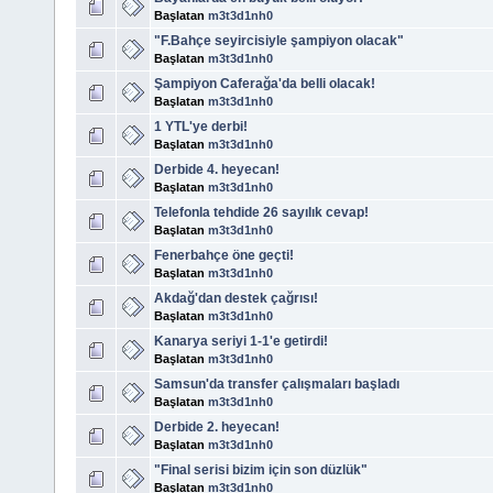
Başlatan
m3t3d1nh0
"F.Bahçe seyircisiyle şampiyon olacak"
Başlatan
m3t3d1nh0
Şampiyon Caferağa'da belli olacak!
Başlatan
m3t3d1nh0
1 YTL'ye derbi!
Başlatan
m3t3d1nh0
Derbide 4. heyecan!
Başlatan
m3t3d1nh0
Telefonla tehdide 26 sayılık cevap!
Başlatan
m3t3d1nh0
Fenerbahçe öne geçti!
Başlatan
m3t3d1nh0
Akdağ'dan destek çağrısı!
Başlatan
m3t3d1nh0
Kanarya seriyi 1-1'e getirdi!
Başlatan
m3t3d1nh0
Samsun'da transfer çalışmaları başladı
Başlatan
m3t3d1nh0
Derbide 2. heyecan!
Başlatan
m3t3d1nh0
"Final serisi bizim için son düzlük"
Başlatan
m3t3d1nh0