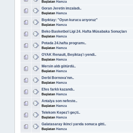
Başlatan
Hamza
Goran Jeretin imzaladı..
Başlatan
Hamza
Bıyıktay: "Oyun kurucu arıyoruz"
Başlatan
Hamza
Beko Basketbol Ligi 24. Hafta Müsabaka Sonuçları
Başlatan
Hamza
Potada 24.hafta programı..
Başlatan
Hamza
OYAK Renault, Beşiktaş'ı yendi..
Başlatan
Hamza
Mersin aldı götürdü..
Başlatan
Hamza
Derbi Bornova'nın..
Başlatan
Hamza
Efes farklı kazandı..
Başlatan
Hamza
Antalya son nefeste..
Başlatan
Hamza
Telekom Kepez'i geçti..
Başlatan
Hamza
Galatasaray ikinci yarıda sonuca gitti..
Başlatan
Hamza