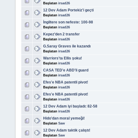
Başlatan
irsad26
12 Dev Adam Portekiz'i geçti
Başlatan
irsad26
İngiltere son nefeste: 100-98
Başlatan
irsad26
Kepez’den 2 transfer
Başlatan
irsad26
G.Saray Graves ile kazandı
Başlatan
irsad26
Warriors'ta Ellis şoku!
Başlatan
irsad26
CASA TED'e ABD'li guard
Başlatan
irsad26
Efes'e NBA patentli pivot!
Başlatan
irsad26
Efes'e NBA patentli pivot!
Başlatan
irsad26
12 Dev Adam iyi başladı: 82-58
Başlatan
irsad26
Hido'dan moral yemeği!
Başlatan
Saw
12 Dev Adam taktik çalıştı!
Başlatan
Saw