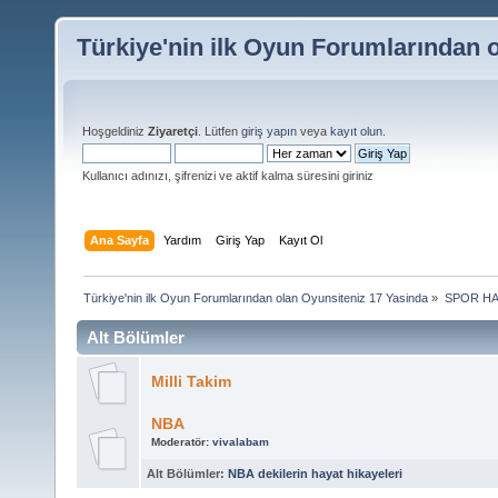
Türkiye'nin ilk Oyun Forumlarından 
Hoşgeldiniz
Ziyaretçi
. Lütfen
giriş yapın
veya
kayıt olun
.
Kullanıcı adınızı, şifrenizi ve aktif kalma süresini giriniz
Ana Sayfa
Yardım
Giriş Yap
Kayıt Ol
Türkiye'nin ilk Oyun Forumlarından olan Oyunsiteniz 17 Yasinda
»
SPOR HA
Alt Bölümler
Milli Takim
NBA
Moderatör:
vivalabam
Alt Bölümler
:
NBA dekilerin hayat hikayeleri