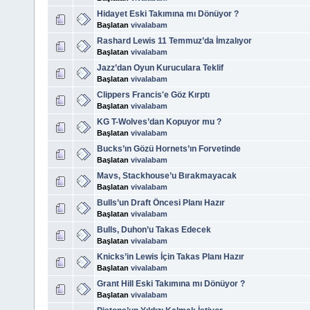
Hidayet Eski Takımına mı Dönüyor ?
Başlatan
vivalabam
Rashard Lewis 11 Temmuz’da İmzalıyor
Başlatan
vivalabam
Jazz’dan Oyun Kuruculara Teklif
Başlatan
vivalabam
Clippers Francis'e Göz Kırptı
Başlatan
vivalabam
KG T-Wolves’dan Kopuyor mu ?
Başlatan
vivalabam
Bucks’ın Gözü Hornets’ın Forvetinde
Başlatan
vivalabam
Mavs, Stackhouse’u Bırakmayacak
Başlatan
vivalabam
Bulls’un Draft Öncesi Planı Hazır
Başlatan
vivalabam
Bulls, Duhon’u Takas Edecek
Başlatan
vivalabam
Knicks’in Lewis İçin Takas Planı Hazır
Başlatan
vivalabam
Grant Hill Eski Takımına mı Dönüyor ?
Başlatan
vivalabam