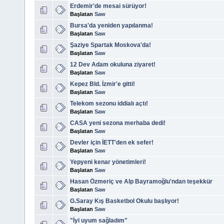
Erdemir'de mesai sürüyor!
Başlatan
Saw
Bursa'da yeniden yapılanma!
Başlatan
Saw
Şaziye Spartak Moskova'da!
Başlatan
Saw
12 Dev Adam okuluna ziyaret!
Başlatan
Saw
Kepez Bld. İzmir'e gitti!
Başlatan
Saw
Telekom sezonu iddialı açtı!
Başlatan
Saw
CASA yeni sezona merhaba dedi!
Başlatan
Saw
Devler için İETT'den ek sefer!
Başlatan
Saw
Yepyeni kenar yönetimleri!
Başlatan
Saw
Hasan Özmeriç ve Alp Bayramoğlu'ndan teşekkür
Başlatan
Saw
G.Saray Kış Basketbol Okulu başlıyor!
Başlatan
Saw
"İyi uyum sağladım"