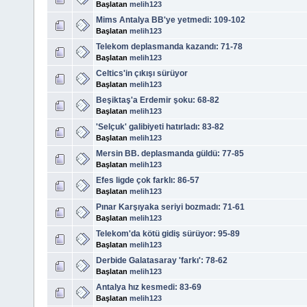
Başlatan
melih123
Mims Antalya BB'ye yetmedi: 109-102
Başlatan
melih123
Telekom deplasmanda kazandı: 71-78
Başlatan
melih123
Celtics'in çıkışı sürüyor
Başlatan
melih123
Beşiktaş'a Erdemir şoku: 68-82
Başlatan
melih123
'Selçuk' galibiyeti hatırladı: 83-82
Başlatan
melih123
Mersin BB. deplasmanda güldü: 77-85
Başlatan
melih123
Efes ligde çok farklı: 86-57
Başlatan
melih123
Pınar Karşıyaka seriyi bozmadı: 71-61
Başlatan
melih123
Telekom'da kötü gidiş sürüyor: 95-89
Başlatan
melih123
Derbide Galatasaray 'farkı': 78-62
Başlatan
melih123
Antalya hız kesmedi: 83-69
Başlatan
melih123