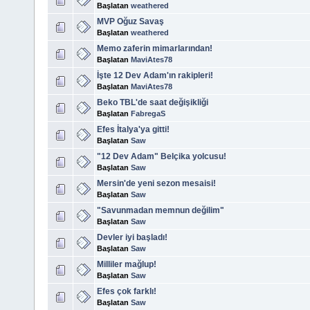
Başlatan
weathered
MVP Oğuz Savaş
Başlatan
weathered
Memo zaferin mimarlarından!
Başlatan
MaviAtes78
İşte 12 Dev Adam'ın rakipleri!
Başlatan
MaviAtes78
Beko TBL'de saat değişikliği
Başlatan
FabregaS
Efes İtalya'ya gitti!
Başlatan
Saw
"12 Dev Adam" Belçika yolcusu!
Başlatan
Saw
Mersin'de yeni sezon mesaisi!
Başlatan
Saw
"Savunmadan memnun değilim"
Başlatan
Saw
Devler iyi başladı!
Başlatan
Saw
Milliler mağlup!
Başlatan
Saw
Efes çok farklı!
Başlatan
Saw