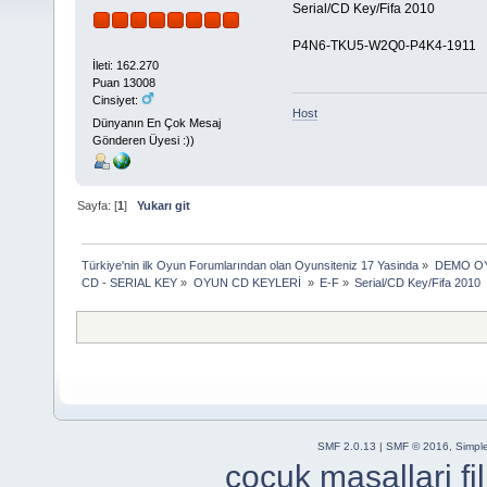
Serial/CD Key/Fifa 2010
P4N6-TKU5-W2Q0-P4K4-1911
İleti: 162.270
Puan 13008
Cinsiyet:
Host
Dünyanın En Çok Mesaj
Gönderen Üyesi :))
Sayfa: [
1
]
Yukarı git
Türkiye'nin ilk Oyun Forumlarından olan Oyunsiteniz 17 Yasinda
»
DEMO OY
CD - SERIAL KEY
»
OYUN CD KEYLERİ 
»
E-F
»
Serial/CD Key/Fifa 2010 
SMF 2.0.13
|
SMF © 2016
,
Simpl
cocuk masallari
f