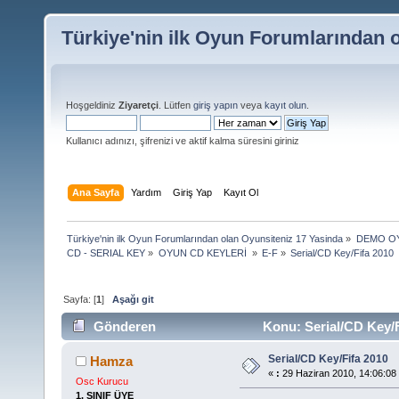
Türkiye'nin ilk Oyun Forumlarından 
Hoşgeldiniz
Ziyaretçi
. Lütfen
giriş yapın
veya
kayıt olun
.
Kullanıcı adınızı, şifrenizi ve aktif kalma süresini giriniz
Ana Sayfa
Yardım
Giriş Yap
Kayıt Ol
Türkiye'nin ilk Oyun Forumlarından olan Oyunsiteniz 17 Yasinda
»
DEMO OY
CD - SERIAL KEY
»
OYUN CD KEYLERİ 
»
E-F
»
Serial/CD Key/Fifa 2010 
Sayfa: [
1
]
Aşağı git
Gönderen
Konu: Serial/CD Key/F
Serial/CD Key/Fifa 2010
Hamza
«
:
29 Haziran 2010, 14:06:08
Osc Kurucu
1. SINIF ÜYE