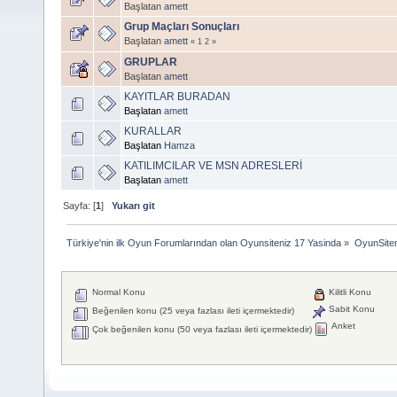
Başlatan
amett
Grup Maçları Sonuçları
Başlatan
amett
«
1
2
»
GRUPLAR
Başlatan
amett
KAYITLAR BURADAN
Başlatan
amett
KURALLAR
Başlatan
Hamza
KATILIMCILAR VE MSN ADRESLERİ
Başlatan
amett
Sayfa: [
1
]
Yukarı git
Türkiye'nin ilk Oyun Forumlarından olan Oyunsiteniz 17 Yasinda
»
OyunSite
Normal Konu
Kilitli Konu
Sabit Konu
Beğenilen konu (25 veya fazlası ileti içermektedir)
Anket
Çok beğenilen konu (50 veya fazlası ileti içermektedir)