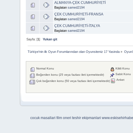
ALMANYA-ÇEK CUMHURİYETİ
Başlatan
samed2194
ÇEK CUMHURİYETİ-FRANSA
Başlatan
samed2194
ÇEK CUMHURİYETİ-İTALYA
Başlatan
samed2194
Sayfa: [
1
]
Yukarı git
Türkiye'nin ilk Oyun Forumlarından olan Oyunsiteniz 17 Yasinda
»
OyunS
Normal Konu
Kilitli Konu
Sabit Konu
Beğenilen konu (25 veya fazlası ileti içermektedir)
Anket
Çok beğenilen konu (50 veya fazlası ileti içermektedir)
cocuk masallari
film oneri
teshir ekipmanlari
www.eskisehirhab