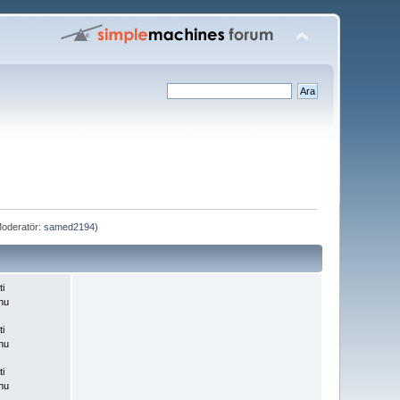
oderatör:
samed2194
)
ti
nu
ti
nu
ti
nu