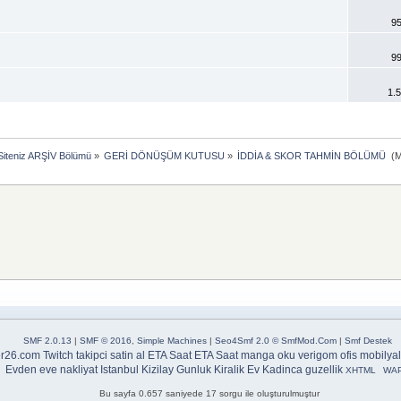
9
9
1.
iteniz ARŞİV Bölümü
»
GERİ DÖNÜŞÜM KUTUSU
»
İDDİA & SKOR TAHMİN BÖLÜMÜ 
(M
SMF 2.0.13
|
SMF © 2016
,
Simple Machines
|
Seo4Smf 2.0 © SmfMod.Com
|
Smf Destek
er26.com
Twitch takipci satin al
ETA Saat
ETA Saat
manga oku
verigom
ofis mobilyal
Evden eve nakliyat Istanbul
Kizilay Gunluk Kiralik Ev
Kadinca guzellik
XHTML
WA
Bu sayfa 0.657 saniyede 17 sorgu ile oluşturulmuştur