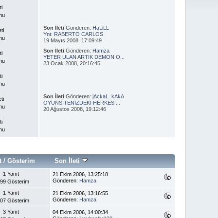
ti
nu
Son İleti
Gönderen:
HaLiLL
eti
Ynt: RABERTO CARLOS
nu
19 Mayıs 2008, 17:09:49
Son İleti
Gönderen:
Hamza
ti
YETER ULAN ARTIK DEMON O...
nu
23 Ocak 2008, 20:16:45
ti
nu
Son İleti
Gönderen:
jAckaL_kAkA
eti
OYUNSİTENİZDEKİ HERKES ...
nu
20 Ağustos 2008, 19:12:46
ti
nu
t
/
Gösterim
Son İleti
1 Yanıt
21 Ekim 2006, 13:25:18
Gönderen:
Hamza
199 Gösterim
1 Yanıt
21 Ekim 2006, 13:16:55
Gönderen:
Hamza
307 Gösterim
3 Yanıt
04 Ekim 2006, 14:00:34