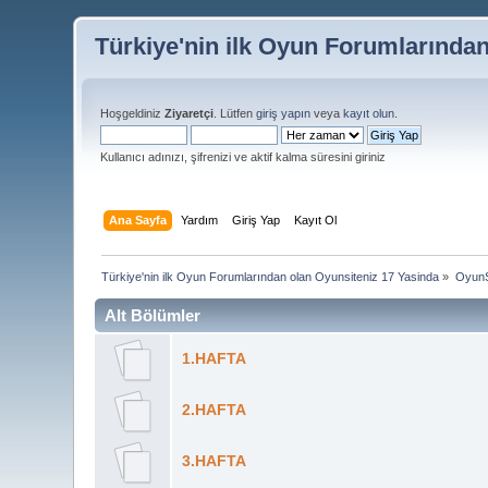
Türkiye'nin ilk Oyun Forumlarında
Hoşgeldiniz
Ziyaretçi
. Lütfen
giriş yapın
veya
kayıt olun
.
Kullanıcı adınızı, şifrenizi ve aktif kalma süresini giriniz
Ana Sayfa
Yardım
Giriş Yap
Kayıt Ol
Türkiye'nin ilk Oyun Forumlarından olan Oyunsiteniz 17 Yasinda
»
OyunS
Alt Bölümler
1.HAFTA
2.HAFTA
3.HAFTA