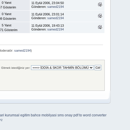
0 Yanıt
11 Eylül 2006, 23:04:50
Gönderen:
samed2194
57 Gösterim
0 Yanıt
11 Eylül 2006, 23:01:14
Gönderen:
samed2194
98 Gösterim
5 Yanıt
11 Eylül 2006, 19:43:13
Gönderen:
samed2194
571 Gösterim
oderatör:
samed2194
)
Gitmek istediğiniz yer:
ari
kurumsal egitim
bahce mobilyasi
sms onay
pdf to word converter
P2