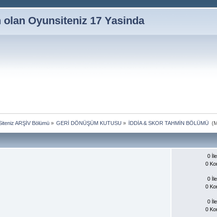
n olan Oyunsiteniz 17 Yasinda
iteniz ARŞİV Bölümü
»
GERİ DÖNÜŞÜM KUTUSU
»
İDDİA & SKOR TAHMİN BÖLÜMÜ 
(M
0 İle
0 Ko
0 İle
0 Ko
0 İle
0 Ko