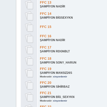
FFC 13
ŞAMPİYON NADİR
FFC 14
ŞAMPİYON BİGSEXYKN
FFC 15
FFC 16
ŞAMPİYON NADİR
FFC 17
ŞAMPİYON RDGNBLT
FFC 18
ŞAMPIYON SONY_HARUN
FFC 19
ŞAMPIYON MANSIZ26S
Moderatör:
sinyordemir
FFC 20
ŞAMPIYON SİHİRBAZ
FFC 21
ŞAMPIYON BİG_SEXYKN
Moderatör:
sinyordemir
FFC 22