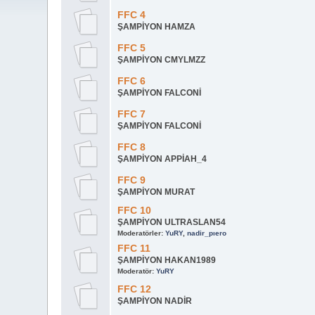
FFC 4
ŞAMPİYON HAMZA
FFC 5
ŞAMPİYON CMYLMZZ
FFC 6
ŞAMPİYON FALCONİ
FFC 7
ŞAMPİYON FALCONİ
FFC 8
ŞAMPİYON APPİAH_4
FFC 9
ŞAMPİYON MURAT
FFC 10
ŞAMPİYON ULTRASLAN54
Moderatörler:
YuRY
,
nadir_pıero
FFC 11
ŞAMPİYON HAKAN1989
Moderatör:
YuRY
FFC 12
ŞAMPİYON NADİR