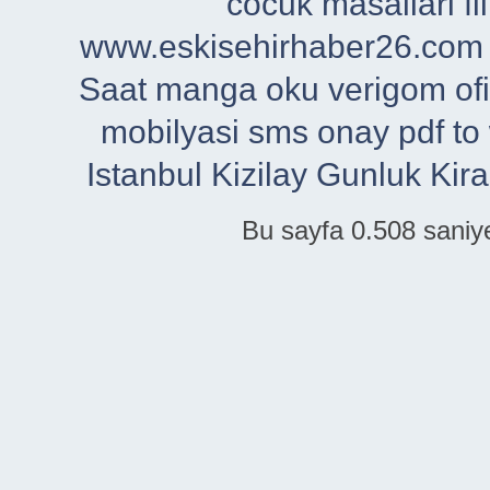
cocuk masallari
f
www.eskisehirhaber26.com
Saat
manga oku
verigom
of
mobilyasi
sms onay
pdf to
Istanbul
Kizilay Gunluk Kira
Bu sayfa 0.508 saniye