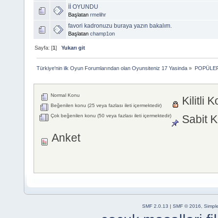
İİ OYUNDU
Başlatan
rmelihr
favori kadronuzu buraya yazın bakalım.
Başlatan
champ1on
Sayfa: [
1
]
Yukarı git
Türkiye'nin ilk Oyun Forumlarından olan Oyunsiteniz 17 Yasinda
»
POPÜLE
Normal Konu
Kilitli 
Beğenilen konu (25 veya fazlası ileti içermektedir)
Çok beğenilen konu (50 veya fazlası ileti içermektedir)
Sabit 
Anket
SMF 2.0.13
|
SMF © 2016
,
Simpl