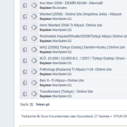
Iron Man 2008 - DEMİR ADAM - Alternatif
Başlatan
BoJanqles
Wanted (2008) - Online İzle (Angelina Jolie) - Altyazılı
Başlatan
ManSpider111
Hero Wanted 2008-Tr Altyazi- Online izle
Başlatan
ManSpider111
Resimdeki Hayalet/Shutter/2008/Türkçe Altyazı Online iz
Başlatan
ManSpider111
WAZ (2008)[ Türkçe Dublaj ] Gerilim+Korku ] Online izle
Başlatan
ManSpider111
M.Ö. 10.000 / 10,000 B.C. / 2007 / Türkçe Dublaj / Dram 
Başlatan
ManSpider111
Pathology [Kadavra] Tr Altyazı /+18- Online izle
Başlatan
ManSpider111
Ben X--Tr Altyazı--Online izle
Başlatan
ManSpider111
Transformers (Türkçe) - Online İzle
Başlatan
ManSpider111
Sayfa: [
1
]
Yukarı git
Türkiye'nin ilk Oyun Forumlarından olan Oyunsiteniz 17 Yasinda
»
OYUN DI