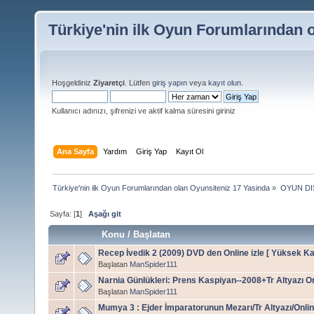
Türkiye'nin ilk Oyun Forumlarından 
Hoşgeldiniz
Ziyaretçi
. Lütfen
giriş yapın
veya
kayıt olun
.
Kullanıcı adınızı, şifrenizi ve aktif kalma süresini giriniz
Ana Sayfa
Yardım
Giriş Yap
Kayıt Ol
Türkiye'nin ilk Oyun Forumlarından olan Oyunsiteniz 17 Yasinda
»
OYUN DI
Sayfa: [
1
]
Aşağı git
Konu
/
Başlatan
Recep İvedik 2 (2009) DVD den Online izle [ Yüksek Kal
Başlatan
ManSpider111
Narnia Günlükleri: Prens Kaspiyan--2008+Tr Altyazı On
Başlatan
ManSpider111
Mumya 3 : Ejder İmparatorunun Mezarı/Tr Altyazı/Onlin