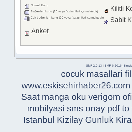
Normal Konu
Kilitli 
Beğenilen konu (25 veya fazlası ileti içermektedir)
Çok beğenilen konu (50 veya fazlası ileti içermektedir)
Sabit 
Anket
SMF 2.0.13
|
SMF © 2016
,
Simpl
cocuk masallari
f
www.eskisehirhaber26.com
Saat
manga oku
verigom
of
mobilyasi
sms onay
pdf to
Istanbul
Kizilay Gunluk Kira