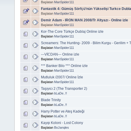
Başlatan
ManSpider111
Fantastik 4: Gümüş Sörfçü’nün Yükselişi Turkce Dublaj 
Başlatan
ManSpider111
Demir Adam - IRON MAN 2008/Tr Altyazı - Online izle
Başlatan
ManSpider111
Kor-The Core Türkçe Dublaj Online izle
Başlatan
ManSpider111
Screamers: The Hunting- 2009 - Bilim Kurgu - Gerilim + Tr
Başlatan
ManSpider111
---VİCDAN--- Online izle
Başlatan
ManSpider111
*** Banker Bilo *** Online izle
Başlatan
ManSpider111
Mutluluk /2007/ Online İzle
Başlatan
ManSpider111
Taşıyıcı 2 (The Transporter 2)
Başlatan
bLaDe..!!
Blade Trinity
Başlatan
bLaDe..!!
Harry Potter ve Ateş Kadeği
Başlatan
bLaDe..!!
Kayıp Koloni - Lost Colony
Başlatan
BoJanqles