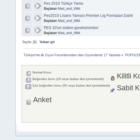
Pes 2010 Türkçe Yama
Başlatan
Mad_and_Wild
Pes2010 Lisans Yaması-Premier Lig Formaları Dahil
Başlatan
Mad_and_Wild
PES 10′un sistem gereksinimleri
Başlatan
Mad_and_Wild
Sayfa: [
1
]
Yukarı git
Türkiye'nin ilk Oyun Forumlarından olan Oyunsiteniz 17 Yasinda
»
POPÜLE
Normal Konu
Kilitli 
Beğenilen konu (25 veya fazlası ileti içermektedir)
Çok beğenilen konu (50 veya fazlası ileti içermektedir)
Sabit 
Anket