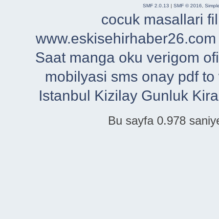
SMF 2.0.13
|
SMF © 2016
,
Simpl
cocuk masallari
f
www.eskisehirhaber26.com
Saat
manga oku
verigom
of
mobilyasi
sms onay
pdf to
Istanbul
Kizilay Gunluk Kira
Bu sayfa 0.978 saniye