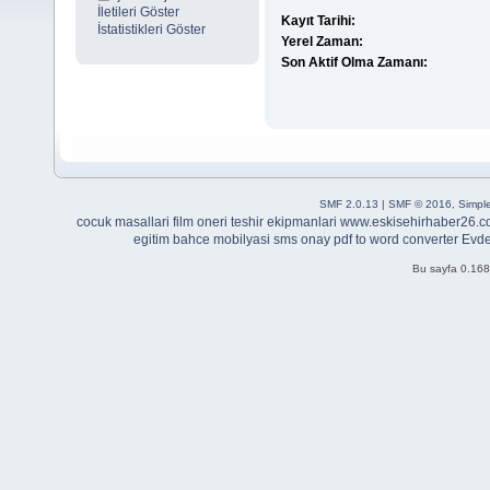
İletileri Göster
Kayıt Tarihi:
İstatistikleri Göster
Yerel Zaman:
Son Aktif Olma Zamanı:
SMF 2.0.13
|
SMF © 2016
,
Simpl
cocuk masallari
film oneri
teshir ekipmanlari
www.eskisehirhaber26.c
egitim
bahce mobilyasi
sms onay
pdf to word converter
Evde
Bu sayfa 0.168 