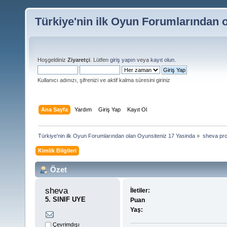
Türkiye'nin ilk Oyun Forumlarından 
Hoşgeldiniz
Ziyaretçi
. Lütfen
giriş yapın
veya
kayıt olun
.
Kullanıcı adınızı, şifrenizi ve aktif kalma süresini giriniz
Ana Sayfa
Yardım
Giriş Yap
Kayıt Ol
Türkiye'nin ilk Oyun Forumlarından olan Oyunsiteniz 17 Yasinda
»
sheva prof
Kimlik Bilgileri
Özet
sheva 
İletiler:
5. SINIF UYE
Puan
Yaş:
Çevrimdışı