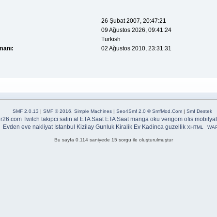
26 Şubat 2007, 20:47:21
09 Ağustos 2026, 09:41:24
Turkish
manı:
02 Ağustos 2010, 23:31:31
SMF 2.0.13
|
SMF © 2016
,
Simple Machines
|
Seo4Smf 2.0 © SmfMod.Com
|
Smf Destek
er26.com
Twitch takipci satin al
ETA Saat
ETA Saat
manga oku
verigom
ofis mobilyal
Evden eve nakliyat Istanbul
Kizilay Gunluk Kiralik Ev
Kadinca guzellik
XHTML
WA
Bu sayfa 0.114 saniyede 15 sorgu ile oluşturulmuştur