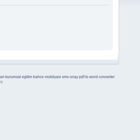
ari
kurumsal egitim
bahce mobilyasi
sms onay
pdf to word converter
P2