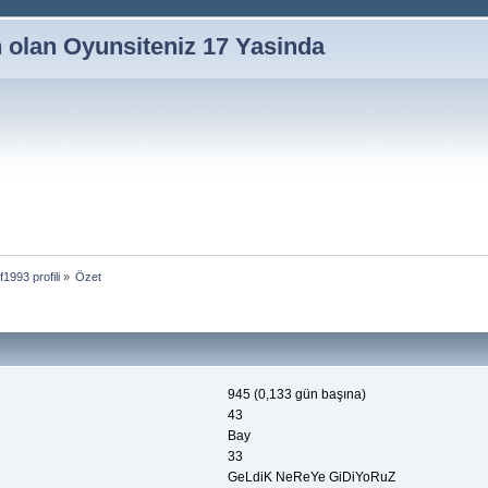
n olan Oyunsiteniz 17 Yasinda
1993 profili
»
Özet
945 (0,133 gün başına)
43
Bay
33
GeLdiK NeReYe GiDiYoRuZ