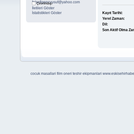
Çevrimdışı
İletileri Göster
İstatistikleri Göster
Kayıt Tarihi:
Yerel Zaman:
Dil:
Son Aktif Olma Za
cocuk masallari
film oneri
teshir ekipmanlari
www.eskisehirhab