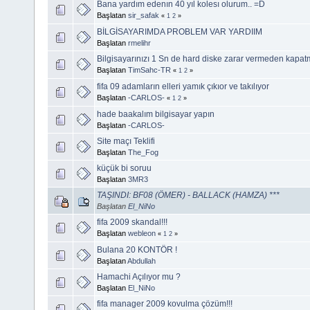
Bana yardım edenın 40 yıl kolesı olurum.. =D
Başlatan
sir_safak
«
1
2
»
BİLGİSAYARIMDA PROBLEM VAR YARDIIM
Başlatan
rmelihr
Bilgisayarınızı 1 Sn de hard diske zarar vermeden kapatm
Başlatan
TimSahc-TR
«
1
2
»
fifa 09 adamların elleri yamık çıkıor ve takılıyor
Başlatan
-CARLOS-
«
1
2
»
hade baakalım bilgisayar yapın
Başlatan
-CARLOS-
Site maçı Teklifi
Başlatan
The_Fog
küçük bi soruu
Başlatan
3MR3
TAŞINDI: BF08 (ÖMER) - BALLACK (HAMZA) ***
Başlatan
El_NiNo
fifa 2009 skandal!!!
Başlatan
webleon
«
1
2
»
Bulana 20 KONTÖR !
Başlatan
Abdullah
Hamachi Açılıyor mu ?
Başlatan
El_NiNo
fifa manager 2009 kovulma çözüm!!!