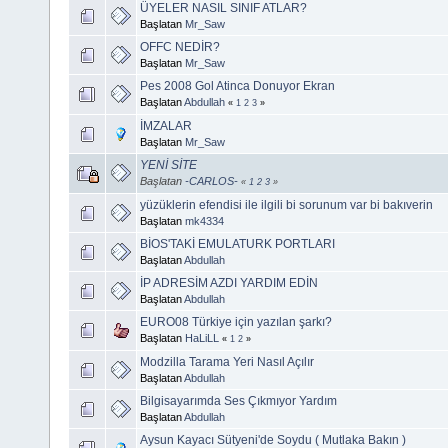
ÜYELER NASIL SINIF ATLAR?
Başlatan
Mr_Saw
OFFC NEDİR?
Başlatan
Mr_Saw
Pes 2008 Gol Atinca Donuyor Ekran
Başlatan
Abdullah
«
1
2
3
»
İMZALAR
Başlatan
Mr_Saw
YENİ SİTE
Başlatan
-CARLOS-
«
1
2
3
»
yüzüklerin efendisi ile ilgili bi sorunum var bi bakıverin
Başlatan
mk4334
BİOS'TAKİ EMULATURK PORTLARI
Başlatan
Abdullah
İP ADRESİM AZDI YARDIM EDİN
Başlatan
Abdullah
EURO08 Türkiye için yazılan şarkı?
Başlatan
HaLiLL
«
1
2
»
Modzilla Tarama Yeri Nasıl Açılır
Başlatan
Abdullah
Bilgisayarımda Ses Çıkmıyor Yardım
Başlatan
Abdullah
Aysun Kayacı Sütyeni'de Soydu ( Mutlaka Bakın )