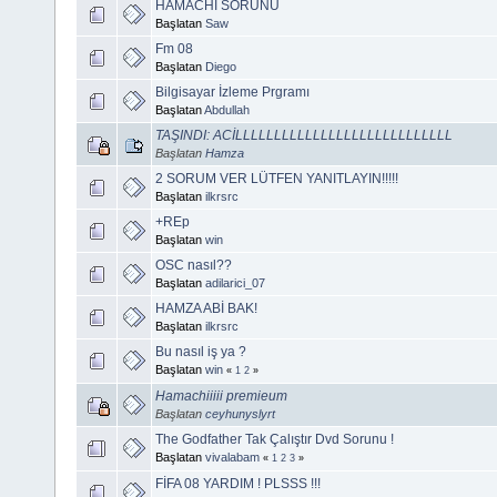
HAMACHİ SORUNU
Başlatan
Saw
Fm 08
Başlatan
Diego
Bilgisayar İzleme Prgramı
Başlatan
Abdullah
TAŞINDI: ACİLLLLLLLLLLLLLLLLLLLLLLLLLLLL
Başlatan
Hamza
2 SORUM VER LÜTFEN YANITLAYIN!!!!!
Başlatan
ilkrsrc
+REp
Başlatan
win
OSC nasıl??
Başlatan
adilarici_07
HAMZA ABİ BAK!
Başlatan
ilkrsrc
Bu nasıl iş ya ?
Başlatan
win
«
1
2
»
Hamachiiiii premieum
Başlatan
ceyhunyslyrt
The Godfather Tak Çalıştır Dvd Sorunu !
Başlatan
vivalabam
«
1
2
3
»
FİFA 08 YARDIM ! PLSSS !!!