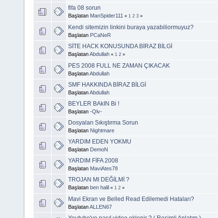
fifa 08 sorun
Başlatan
ManSpider111
«
1
2
3
»
Kendi sitemizin linkini buraya yazabiliormuyuz?
Başlatan
PCaNeR
SİTE HACK KONUSUNDA BİRAZ BİLGİ
Başlatan
Abdullah
«
1
2
»
PES 2008 FULL NE ZAMAN ÇIKACAK
Başlatan
Abdullah
SMF HAKKINDA BİRAZ BİLGİ
Başlatan
Abdullah
BEYLER BAkIN Bi !
Başlatan
-Qlv-
Dosyaları Sıkıştırma Sorun
Başlatan
Nightmare
YARDIM EDEN YOKMU
Başlatan
DemoN
YARDIM FİFA 2008
Başlatan
MaviAtes78
TROJAN MI DEĞİLMİ ?
Başlatan
ben halil
«
1
2
»
Mavi Ekran ve Belled Read Edilemedi Hataları?
Başlatan
ALLEN67
Youtube'ye nasıl video eklenir ? ( Resimli Anlatım )