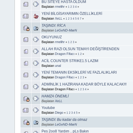
BU SİTEYE HASTA OLDUM
Başlatan
rmelihr
«
1
2
3
4
»
YENİ BİLGİSAYARIMIN ÖZELLİKLERİ
Başlatan
XeLL
«
1
2
3
4
5
6
7
»
TAŞINDI: RİCA
Başlatan
LeGeND-MæN
OKUYUNUZ
Başlatan
rmelihr
«
1
2
3
»
ALLAH RAZI OLSUN TEMAYI DEĞİŞTİRENDEN
Başlatan
Dragon Fifacı
«
1
2
»
ACİL COUNTER STRIKE1.5 LAZIM
Başlatan
unal
YENİ TEMANIN EKSİKLERİ VE FAZLALIKLARI
Başlatan
Dragon Fifacı
«
1
2
3
»
ADMİNLİK 1 HAZİRANA KADAR BÖYLE KALACAK!!!
Başlatan Dragon Fifacı
«
1
2
3
4
»
HAMZA ÖNEMLİ
Başlatan
XeLL
Youtube
Başlatan
Diego
«
1
2
3
4
5
»
TAŞINDI: Bu kadar da olmaz
Başlatan
LeGeND-MæN
Pes 2oo8 Yardım .. pLs Bakın