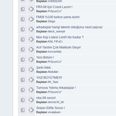
Başlatan
m3t3d1nh0
FİFA 08 İçin Crack Lazım !
Başlatan
Pr0yunCu*
FM08 %100 turkce yama lazim
Başlatan
Diego
arkadaşlar hangi takımlı olduğunu nasıl yapcaz
Başlatan
black_wampir
Msn Kişi Listesi Limit'i Ne Kadar ?
Başlatan
ASiL FiFaCı
Acil Yardım Çok Makbule Geçer
Başlatan
korsanfafa
Yeni Bölüm !
Başlatan
Pr0yunCu*
Şarkı İstek
Başlatan
Abdullah
YAZI BÜYÜTME!!!!
Başlatan
Mr_Saw
Turnuva Yokmu Arkadaşlar !
Başlatan
Pr0yunCu*
nba 08 sorun!
Başlatan
dennis34_bh
Sniper Elit'te Sorun !
Başlatan
vivalabam