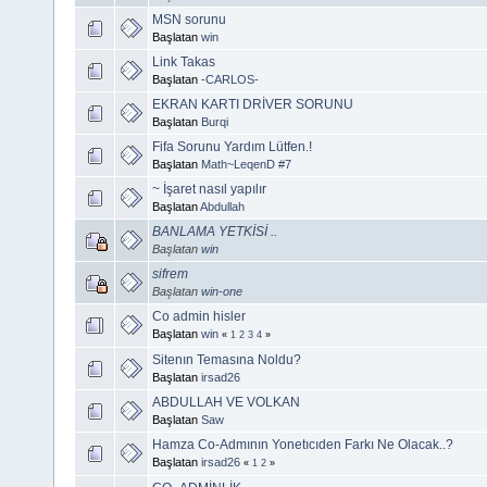
MSN sorunu
Başlatan
win
Link Takas
Başlatan
-CARLOS-
EKRAN KARTI DRİVER SORUNU
Başlatan
Burqi
Fifa Sorunu Yardım Lütfen.!
Başlatan
Math~LeqenD #7
~ İşaret nasıl yapılır
Başlatan
Abdullah
BANLAMA YETKİSİ ..
Başlatan
win
sifrem
Başlatan
win-one
Co admin hisler
Başlatan
win
«
1
2
3
4
»
Sitenın Temasına Noldu?
Başlatan
irsad26
ABDULLAH VE VOLKAN
Başlatan
Saw
Hamza Co-Admının Yonetıcıden Farkı Ne Olacak..?
Başlatan
irsad26
«
1
2
»