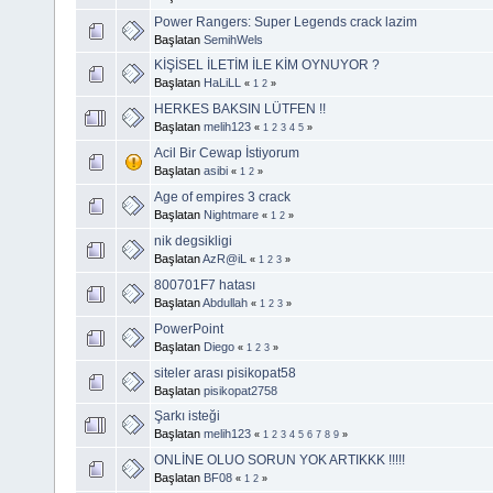
Power Rangers: Super Legends crack lazim
Başlatan
SemihWels
KİŞİSEL İLETİM İLE KİM OYNUYOR ?
Başlatan
HaLiLL
«
1
2
»
HERKES BAKSIN LÜTFEN !!
Başlatan
melih123
«
1
2
3
4
5
»
Acil Bir Cewap İstiyorum
Başlatan
asibi
«
1
2
»
Age of empires 3 crack
Başlatan
Nightmare
«
1
2
»
nik degsikligi
Başlatan
AzR@iL
«
1
2
3
»
800701F7 hatası
Başlatan
Abdullah
«
1
2
3
»
PowerPoint
Başlatan
Diego
«
1
2
3
»
siteler arası pisikopat58
Başlatan
pisikopat2758
Şarkı isteği
Başlatan
melih123
«
1
2
3
4
5
6
7
8
9
»
ONLİNE OLUO SORUN YOK ARTIKKK !!!!!
Başlatan
BF08
«
1
2
»