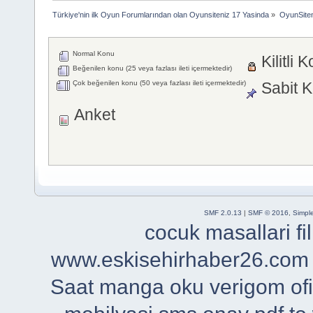
Türkiye'nin ilk Oyun Forumlarından olan Oyunsiteniz 17 Yasinda
»
OyunSite
Normal Konu
Kilitli 
Beğenilen konu (25 veya fazlası ileti içermektedir)
Çok beğenilen konu (50 veya fazlası ileti içermektedir)
Sabit 
Anket
SMF 2.0.13
|
SMF © 2016
,
Simpl
cocuk masallari
f
www.eskisehirhaber26.com
Saat
manga oku
verigom
of