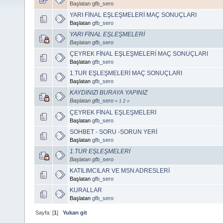
Başlatan
gfb_sero
YARI FİNAL EŞLEŞMELERİ MAÇ SONUÇLARI
Başlatan
gfb_sero
YARI FİNAL EŞLEŞMELERİ
Başlatan
gfb_sero
ÇEYREK FİNAL EŞLEŞMELERİ MAÇ SONUÇLARI
Başlatan
gfb_sero
1.TUR EŞLEŞMELERİ MAÇ SONUÇLARI
Başlatan
gfb_sero
KAYDINIZI BURAYA YAPINIZ
Başlatan
gfb_sero
«
1
2
»
ÇEYREK FİNAL EŞLEŞMELERİ
Başlatan
gfb_sero
SOHBET - SORU -SORUN YERİ
Başlatan
gfb_sero
1.TUR EŞLEŞMELERİ
Başlatan
gfb_sero
KATILIMCILAR VE MSN ADRESLERİ
Başlatan
gfb_sero
KURALLAR
Başlatan
gfb_sero
Sayfa: [
1
]
Yukarı git