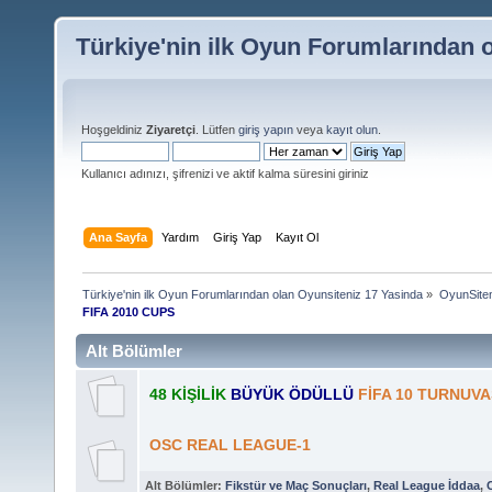
Türkiye'nin ilk Oyun Forumlarından 
Hoşgeldiniz
Ziyaretçi
. Lütfen
giriş yapın
veya
kayıt olun
.
Kullanıcı adınızı, şifrenizi ve aktif kalma süresini giriniz
Ana Sayfa
Yardım
Giriş Yap
Kayıt Ol
Türkiye'nin ilk Oyun Forumlarından olan Oyunsiteniz 17 Yasinda
»
OyunSite
FIFA 2010 CUPS
Alt Bölümler
48 KİŞİLİK
BÜYÜK ÖDÜLLÜ
FİFA 10 TURNUVA
OSC REAL LEAGUE-1
Alt Bölümler
:
Fikstür ve Maç Sonuçları
,
Real League İddaa
,