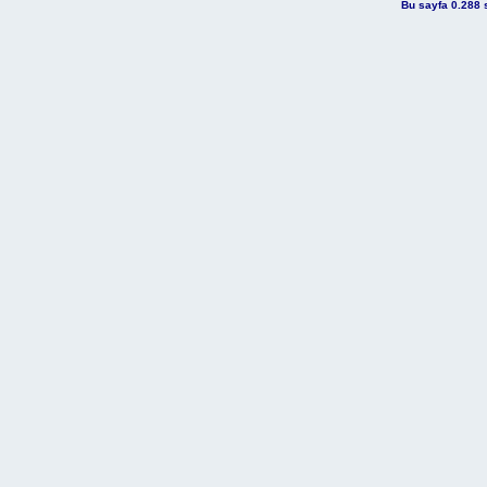
Bu sayfa 0.288 