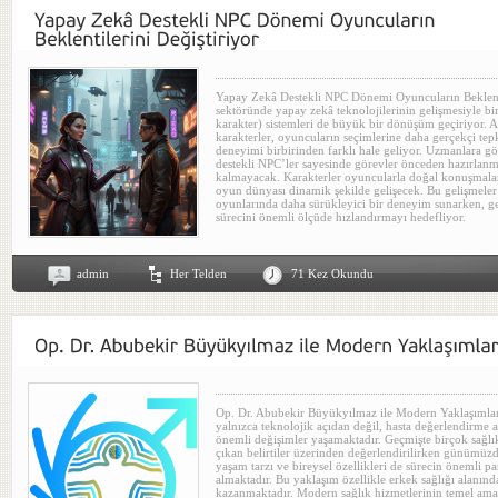
Yapay Zekâ Destekli NPC Dönemi Oyuncuların Beklenti
sektöründe yapay zekâ teknolojilerinin gelişmesiyle 
karakter) sistemleri de büyük bir dönüşüm geçiriyor. 
karakterler, oyuncuların seçimlerine daha gerçekçi tep
deneyimi birbirinden farklı hale geliyor. Uzmanlara g
destekli NPC’ler sayesinde görevler önceden hazırlanmış
kalmayacak. Karakterler oyuncularla doğal konuşmalar
oyun dünyası dinamik şekilde gelişecek. Bu gelişmeler
oyunlarında daha sürükleyici bir deneyim sunarken, geli
sürecini önemli ölçüde hızlandırmayı hedefliyor.
admin
Her Telden
71 Kez Okundu
Op. Dr. Abubekir Büyükyılmaz ile Modern Yaklaşımlar 
yalnızca teknolojik açıdan değil, hasta değerlendirme 
önemli değişimler yaşamaktadır. Geçmişte birçok sağlı
çıkan belirtiler üzerinden değerlendirilirken günümüzde
yaşam tarzı ve bireysel özellikleri de sürecin önemli pa
almaktadır. Bu yaklaşım özellikle erkek sağlığı alanın
kazanmaktadır. Modern sağlık hizmetlerinin temel ama