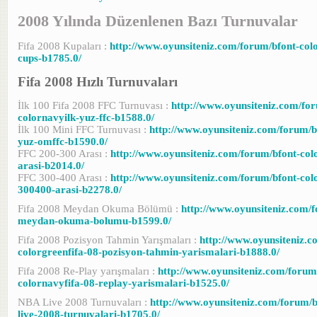
2008 Yılında Düzenlenen Bazı Turnuvalar
Fifa 2008 Kupaları :
http://www.oyunsiteniz.com/forum/bfont-colo
cups-b1785.0/
Fifa 2008 Hızlı Turnuvaları
İlk 100 Fifa 2008 FFC Turnuvası :
http://www.oyunsiteniz.com/fo
colornavyilk-yuz-ffc-b1588.0/
İlk 100 Mini FFC Turnuvası :
http://www.oyunsiteniz.com/forum/b
yuz-omffc-b1590.0/
FFC 200-300 Arası :
http://www.oyunsiteniz.com/forum/bfont-col
arasi-b2014.0/
FFC 300-400 Arası :
http://www.oyunsiteniz.com/forum/bfont-col
300400-arasi-b2278.0/
Fifa 2008 Meydan Okuma Bölümü :
http://www.oyunsiteniz.com/f
meydan-okuma-bolumu-b1599.0/
Fifa 2008 Pozisyon Tahmin Yarışmaları :
http://www.oyunsiteniz.c
colorgreenfifa-08-pozisyon-tahmin-yarismalari-b1888.0/
Fifa 2008 Re-Play yarışmaları :
http://www.oyunsiteniz.com/forum
colornavyfifa-08-replay-yarismalari-b1525.0/
NBA Live 2008 Turnuvaları :
http://www.oyunsiteniz.com/forum/
live-2008-turnuvalari-b1705.0/