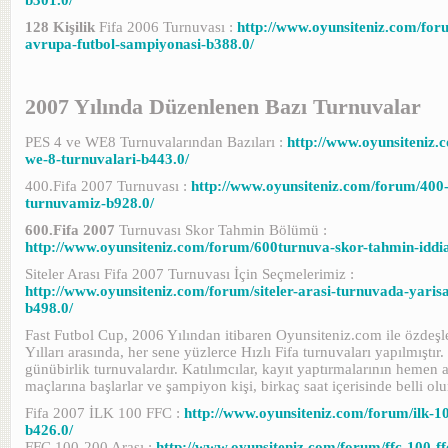
b301.0/
128 Kişilik
Fifa 2006 Turnuvası :
http://www.oyunsiteniz.com/foru
avrupa-futbol-sampiyonasi-b388.0/
2007 Yılında Düzenlenen Bazı Turnuvalar
PES 4 ve WE8 Turnuvalarından Bazıları :
http://www.oyunsiteniz.
we-8-turnuvalari-b443.0/
400.Fifa 2007 Turnuvası :
http://www.oyunsiteniz.com/forum/400-
turnuvamiz-b928.0/
600.Fifa 2007
Turnuvası Skor Tahmin Bölümü :
http://www.oyunsiteniz.com/forum/600turnuva-skor-tahmin-iddi
Siteler Arası Fifa 2007 Turnuvası İçin Seçmelerimiz :
http://www.oyunsiteniz.com/forum/siteler-arasi-turnuvada-yaris
b498.0/
Fast Futbol Cup, 2006 Yılından itibaren Oyunsiteniz.com ile özdeşl
Yılları arasında, her sene yüzlerce Hızlı Fifa turnuvaları yapılmıştır.
günübirlik turnuvalardır. Katılımcılar, kayıt yaptırmalarının hemen
maçlarına başlarlar ve şampiyon kişi, birkaç saat içerisinde belli olu
Fifa 2007 İLK 100 FFC :
http://www.oyunsiteniz.com/forum/ilk-1
b426.0/
FFC 100-200 Arası :
http://www.oyunsiteniz.com/forum/ffc-100-ff