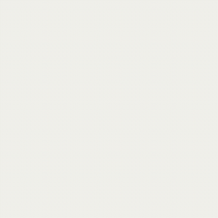
in
shower
video