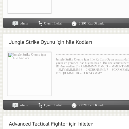
admin
Oyun Hileleri
2.291 Kez Okundu
Jungle Strike Oyunu için hile Kodları Oyun esnasınd
yazın ve yeniden Esc tuşuna basın. Bu size sınırsız ben
Bölüm kodları 2 – CMMMMMMMC 3 – MMBNTP
– 2MVMMMMM 6 – 2NCBSNMMR 7 – FCX*MBMMQ
FCLQJCMM9 10 – FCKZ4XMM*
admin
Oyun Hileleri
2.028 Kez Okundu