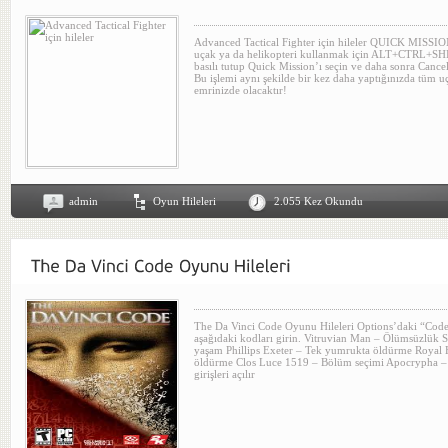
Advanced Tactical Fighter için hileler QUICK MISSION
uçak ya da helikopteri kullanmak için ALT+CTRL+SHI
basılı tutup Quick Mission’ı seçin ve daha sonra Cancel 
Bu işlemi aynı şekilde bir kez daha yaptığınızda tüm u
emrinizde olacaktır!
admin
Oyun Hileleri
2.055 Kez Okundu
The Da Vinci Code Oyunu Hileleri Options’daki “Codes
aşağıdaki kodları girin. Vitruvian Man – Ölümsüzlük S
yaşam Phillips Exeter – Tek yumrukta öldürme Royal 
öldürme Clos Luce 1519 – Bölüm seçimi Apocrypha –
girişleri açılır