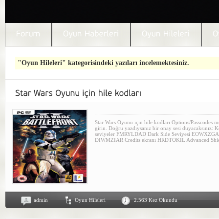
"Oyun Hileleri" kategorisindeki yazıları incelemektesiniz.
Star Wars Oyunu için hile kodları Options/Passcodes 
girin. Doğru yazdıysanız bir onay sesi duyacaksın
seviyeler FMRYLDAD Dark Side Seviyesi EOWXZGAS 
DIWMZIAR Credits ekranı HRDTOKIL Advanced Shie
admin
Oyun Hileleri
2.563 Kez Okundu