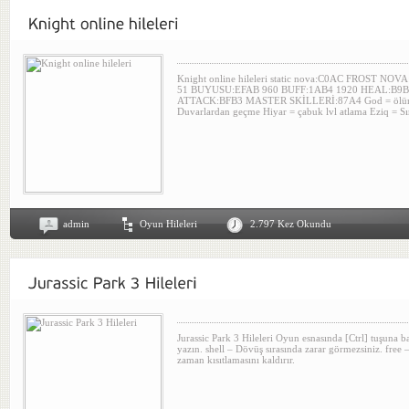
Knight online hileleri static nova:C0AC FROST 
51 BUYUSU:EFAB 960 BUFF:1AB4 1920 HEAL:B9B
ATTACK:BFB3 MASTER SKİLLERİ:87A4 God = ölüm
Duvarlardan geçme Hiyar = çabuk lvl atlama Eziq = Sın
admin
Oyun Hileleri
2.797 Kez Okundu
Jurassic Park 3 Hileleri Oyun esnasında [Ctrl] tuşuna ba
yazın. shell – Dövüş sırasında zarar görmezsiniz. free
zaman kısıtlamasını kaldırır.