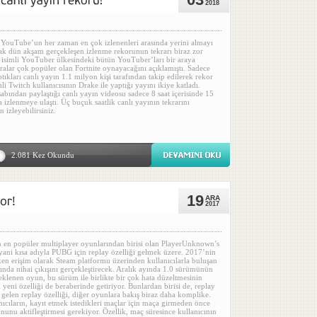
2018
 YouTube’un her zaman en çok izlenenleri arasında yerini almayı
ak dün akşam gerçekleşen izlenme rekorunun tekrarı biraz zor
us isimli YouTuber ülkesindeki bütün YouTuber’ları bir araya
ıralar çok popüler olan Fortnite oynayacağını açıklamıştı. Sadece
tıkları canlı yayın 1.1 milyon kişi tarafından takip edilerek rekor
mli Twitch kullanıcısının Drake ile yaptığı yayını ikiye katladı.
abından paylaştığı canlı yayın videosu sadece 8 saat içerisinde 15
 izlenmeye ulaştı. Üç buçuk saatlik canlı yayının tekrarını
n izleyebilirsiniz.
2.081 Kez Okundu
19
ARA
2017
 en popüler multiplayer oyunlarından birisi olan PlayerUnknown’s
yani kısa adıyla PUBG için replay özelliği gelmek üzere. 2017’nin
en erişim olarak Steam platformu üzerinden kullanıcılarla buluşan
da nihai çıkışını gerçekleştirecek. Aralık ayında 1.0 sürümünün
klenen oyun, bu sürüm ile birlikte bir çok hata düzeltmesinin
 yeni özelliği de beraberinde getiriyor. Bunlardan birisi de, replay
 gelen replay özelliği, diğer oyunlara bakış biraz daha komplike.
nıcıların, kayıt etmek istedikleri maçlar için maça girmeden önce
nunu aktifleştirmesi gerekiyor. Özellik, maç süresince kullanıcının