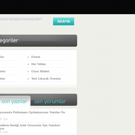
lar
Forum
Her Telden
leri
Oyun Hileleri
ları
Yeni Çıkacak Oyunlar
yasında Performans Optimizasyonu Yeniden Ön
6, Çar
atform Desteği Artık Oyuncular İçin Standart
iyor
6, Çar