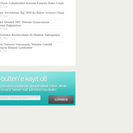
 Oyun Geliştiricileri Küresel Pazarda Daha Güçlü
6, Çar
n Servislerine İlgi 2026’da Rekor Seviyeye Ulaştı
6, Çar
kâ Destekli NPC Dönemi Oyuncuların
erini Değiştiriyor
6, Çar
Abubekir Büyükyılmaz ile Modern Yaklaşımlar
6, Per
lik Tedavisi Sonrasında Yeniden Gebelik
ların Bilmesi Gerekenler
6, Per