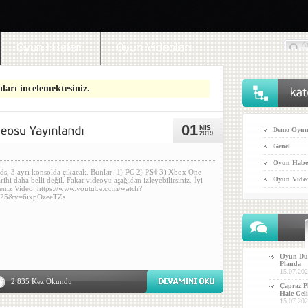
ları incelemektesiniz.
01
NIS
Demo Oyun
2019
Genel
Oyun Haber
ds, 3 ayrı konsolda çıkacak. Bunlar: 1) PC 2) PS4 3) Xbox One
Oyun Video
ihi daha belli değil. Fakat videoyu aşağıdan izleyebilirsiniz. İyi
iteniz Video: https://www.youtube.com/watch?
e=25&v=6ixpOzeeTZs
Oyun Dün
Planda
15.07.202
2.835 Kez Okundu
Çapraz Pl
Hale Gel
15.07.202