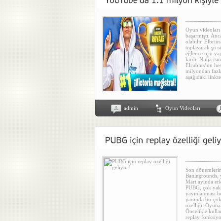
Oyun videoları
başarmıştı. Anc
olabilir. Elbri
toplayarak şu s
eğlence için yap
kırdı. Ninja isi
Elrubius’un hes
milyondan fazla
aşağıdaki linkte
admin
Oyun Videoları
Son dönemlerin
Battlegrounds, 
Mart ayında erk
PUBG, çok yakın
yayınlanması be
yanında bir çok
özelliği. Oyuna
Öncelikle kulla
replay fonksiyo