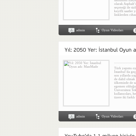
tanıtımını izley
olarak Asphalt’
seçeneği ile siz
keyifli saatler
linklerden cihaz
admin
Oyun Videoları
Türk yapımı oy
İstanbul’da geç
son yıllarda ya
de dahil olmak 
ülkemizde de sa
egemen olduğu 
Üniversitesi Te
kullanıcıları, 
üzere iki farkl
admin
Oyun Videoları