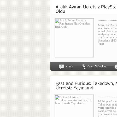
Sony, PlayStati
olan oyunları a
olmak üzere bel
seviye oyunlar
aralık ayında v
Steredenn (PS3)
Vita)
admin
Oyun Videoları
Mobil platformu
Takedown, mağaz
yarış türünde d
oyunlarıyla da 
yeni oyunu Tak