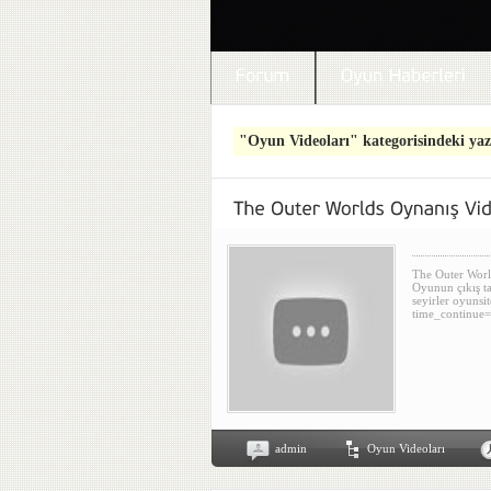
"Oyun Videoları" kategorisindeki yazı
The Outer Worl
Oyunun çıkış tar
seyirler oyuns
time_continu
admin
Oyun Videoları