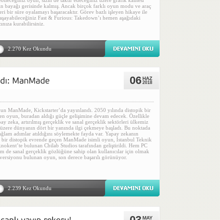
ebileceğiniz oyun, sizin de taktir edeceğiniz üzere grafik kalitesi
ın bayağı gerisinde kalmış. Ancak birçok farklı oyun modu ve araç
leri bir süre oyalamayı başaracaktır. Görev bazlı işleyen hikaye ile
 yaşayabileceğiniz Fast & Furious: Takedown’ı hemen aşağıdaki
ınıza kurabilirsiniz.
2.270 Kez Okundu
06
HAZ
2018
un ManMade, Kickstarter’da yayınlandı. 2050 yılında distopik bir
en oyun, buradan aldığı güçle gelişimine devam edecek. Özellikle
pay zeka, artırılmış gerçeklik ve sanal gerçeklik sektörleri ülkemiz
üzere dünyanın dört bir yanında ilgi çekmeye başladı. Bu noktada
ğlam adımlar atıldığını söylemekte fayda var. Yapay zekanın
bir distopik evrende geçen ManMade isimli oyun, İstanbul Teknik
knokent’te bulunan Cbilab Studios tarafından geliştirildi. Hem PC
hem de sanal gerçeklik gözlüğüne sahip olan kullanıcılar için olmak
ı versiyonu bulunan oyun, son derece başarılı görünüyor.
2.239 Kez Okundu
03
MAY