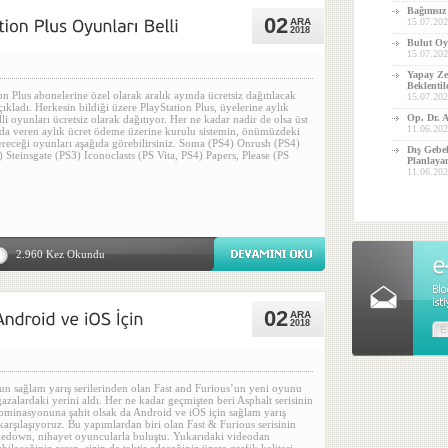
Bağımsız
02
ARA
15.07.202
2018
Bulut Oyu
15.07.202
Yapay Ze
Beklentil
on Plus abonelerine özel olarak aralık ayında ücretsiz dağıtılacak
15.07.202
çıkladı. Herkesin bildiği üzere PlayStation Plus, üyelerine aylık
Op. Dr. 
li oyunları ücretsiz olarak dağıtıyor. Her ne kadar nadir de olsa üst
11.06.202
 da veren aylık ücret ödeme üzerine kurulu sistemin, önümüzdeki
ereceği oyunları aşağıda görebilirsiniz. Soma (PS4) Onrush (PS4)
Dış Gebe
 Steinsgate (PS3) Iconoclasts (PS Vita, PS4) Papers, Please (PS
Planlayan
11.06.202
2.960 Kez Okundu
02
ARA
2018
n sağlam yarış serilerinden olan Fast and Furious’un yeni oyunu
alardaki yerini aldı. Her ne kadar geçmişten beri Asphalt serisinin
ominasyonuna şahit olsak da Android ve iOS için sağlam yarış
karşılaşıyoruz. Bu yapımlardan biri olan Fast & Furious serisinin
edown, nihayet oyuncularla buluştu. Yukarıdaki videodan