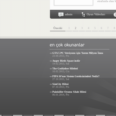
etrafında olan 
admin
Oyun Videoları
Önceki
1
2
3
4
5
6
7
8
GTA 5 PC Versiyonu için Yarım Milyon İmza
23.09.2013, Pts
Angry Birds Space indir
19.02.2013, Sal
The Godfather Hileleri
16.02.2013, Cts
FIFA 16’nın Sistem Gereksinimleri Nedir?
27.10.2015, Sal
SimCity Hilesi
07.10.2013, Pts
Painkiller Oyunu Silah Hilesi
06.01.2014, Pts