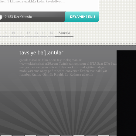
biteni 1 kilometre uzaklığa kadar kaydediyor....
2.453 Kez Okundu
9
10
11
12
13
14
15
Sonraki
çocuk masalları
film öneri
teşhir ekipmanları
www.eskisehirhaber26.com
Twitch takipçi satın al
ETA Saat
ETA Saat
manga oku
verigom
ofis mobilyaları
kurumsal eğitim
bahçe
mobilyası
sms onay
pdf to word converter
Evden eve nakliyat
İstanbul
Kızılay Günlük Kiralık Ev
Kadınca güzellik