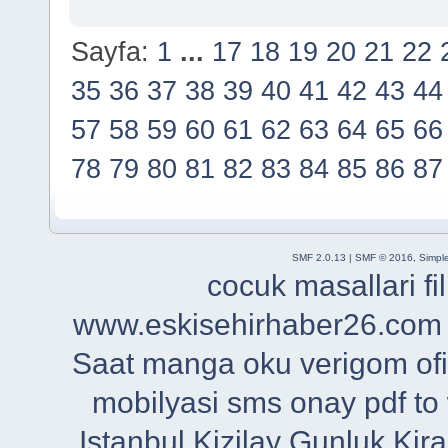
Sayfa:
1
...
17
18
19
20
21
22
35
36
37
38
39
40
41
42
43
44
57
58
59
60
61
62
63
64
65
66
78
79
80
81
82
83
84
85
86
87
SMF 2.0.13
|
SMF © 2016
,
Simpl
cocuk masallari
f
www.eskisehirhaber26.com
Saat
manga oku
verigom
of
mobilyasi
sms onay
pdf to
Istanbul
Kizilay Gunluk Kira