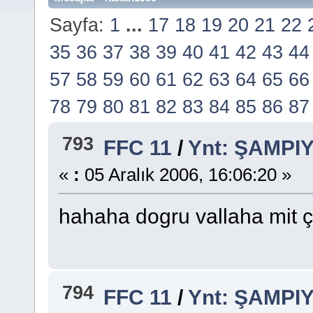
Sayfa:
1
...
17
18
19
20
21
22
35
36
37
38
39
40
41
42
43
44
57
58
59
60
61
62
63
64
65
66
78
79
80
81
82
83
84
85
86
87
793
FFC 11
/
Ynt: ŞAMP
«
:
05 Aralık 2006, 16:06:20 »
hahaha dogru vallaha mit ç
794
FFC 11
/
Ynt: ŞAMP