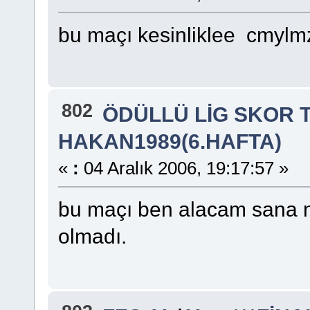
bu maçı kesinliklee cmylm
802
ÖDÜLLÜ LİG SKOR 
HAKAN1989(6.HAFTA)
«
:
04 Aralık 2006, 19:17:57 »
bu maçı ben alacam sana ni
olmadı.