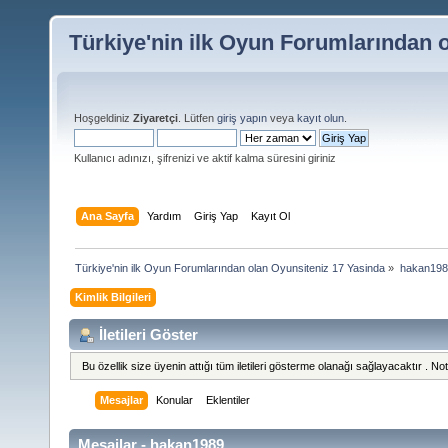
Türkiye'nin ilk Oyun Forumlarından 
Hoşgeldiniz
Ziyaretçi
. Lütfen
giriş yapın
veya
kayıt olun
.
Kullanıcı adınızı, şifrenizi ve aktif kalma süresini giriniz
Ana Sayfa
Yardım
Giriş Yap
Kayıt Ol
Türkiye'nin ilk Oyun Forumlarından olan Oyunsiteniz 17 Yasinda
»
hakan1989 
Kimlik Bilgileri
İletileri Göster
Bu özellik size üyenin attığı tüm iletileri gösterme olanağı sağlayacaktır . Not 
Mesajlar
Konular
Eklentiler
Mesajlar - hakan1989