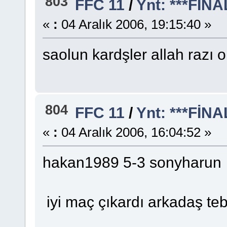
803
FFC 11
/
Ynt: ***FİNA
«
:
04 Aralık 2006, 19:15:40 »
saolun kardşler allah razı o
804
FFC 11
/
Ynt: ***FİNA
«
:
04 Aralık 2006, 16:04:52 »
hakan1989 5-3 sonyharun
iyi maç çıkardı arkadaş teb