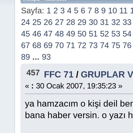
Sayfa:
1
2
3
4
5
6
7
8
9
10
11
24
25
26
27
28
29
30
31
32
33
45
46
47
48
49
50
51
52
53
54
67
68
69
70
71
72
73
74
75
76
89
...
93
457
FFC 71
/
GRUPLAR V
«
:
30 Ocak 2007, 19:35:23 »
ya hamzacım o kişi deil b
bana haber versin. o yazı 