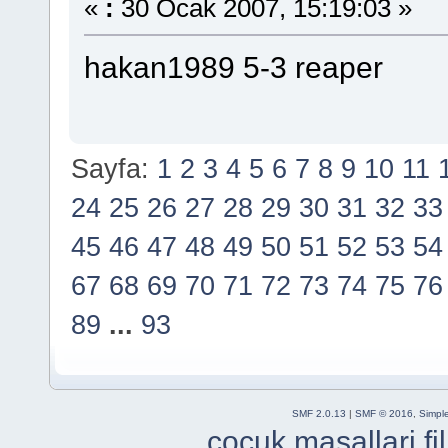
«
:
30 Ocak 2007, 15:19:03 »
hakan1989 5-3 reaper
Sayfa:
1
2
3
4
5
6
7
8
9
10
11
24
25
26
27
28
29
30
31
32
33
45
46
47
48
49
50
51
52
53
54
67
68
69
70
71
72
73
74
75
76
89
...
93
SMF 2.0.13
|
SMF © 2016
,
Simpl
cocuk masallari
f