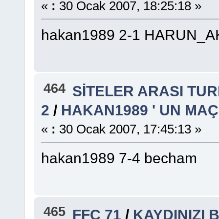
«
:
30 Ocak 2007, 18:25:18 »
hakan1989 2-1 HARUN_
464
SİTELER ARASI TU
2
/
HAKAN1989 ' UN MA
«
:
30 Ocak 2007, 17:45:13 »
hakan1989 7-4 becham
465
FFC 71
/
KAYDINIZI 