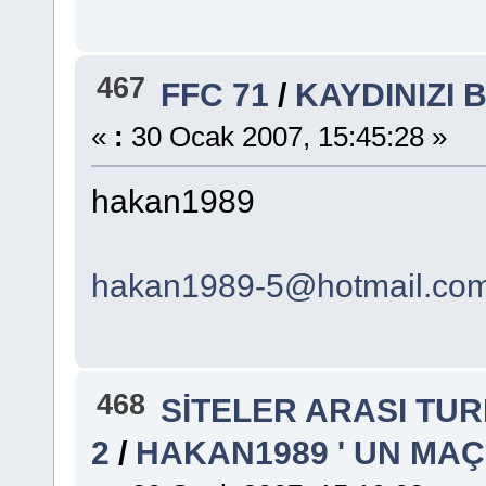
467
FFC 71
/
KAYDINIZI 
«
:
30 Ocak 2007, 15:45:28 »
hakan1989
hakan1989-5@hotmail.co
468
SİTELER ARASI TU
2
/
HAKAN1989 ' UN MA