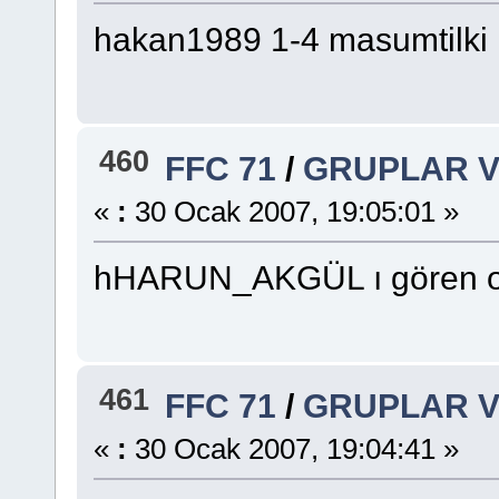
hakan1989 1-4 masumtilki
460
FFC 71
/
GRUPLAR V
«
:
30 Ocak 2007, 19:05:01 »
hHARUN_AKGÜL ı gören olu
461
FFC 71
/
GRUPLAR V
«
:
30 Ocak 2007, 19:04:41 »