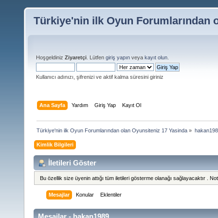
Türkiye'nin ilk Oyun Forumlarından 
Hoşgeldiniz
Ziyaretçi
. Lütfen
giriş yapın
veya
kayıt olun
.
Kullanıcı adınızı, şifrenizi ve aktif kalma süresini giriniz
Ana Sayfa
Yardım
Giriş Yap
Kayıt Ol
Türkiye'nin ilk Oyun Forumlarından olan Oyunsiteniz 17 Yasinda
»
hakan1989 
Kimlik Bilgileri
İletileri Göster
Bu özellik size üyenin attığı tüm iletileri gösterme olanağı sağlayacaktır . Not 
Mesajlar
Konular
Eklentiler
Mesajlar - hakan1989