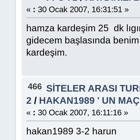
«
:
30 Ocak 2007, 16:31:51 »
hamza kardeşim 25 dk lıg
gidecem başlasında benim 
kardeşim.
466
SİTELER ARASI TU
2
/
HAKAN1989 ' UN MA
«
:
30 Ocak 2007, 16:11:16 »
hakan1989 3-2 harun