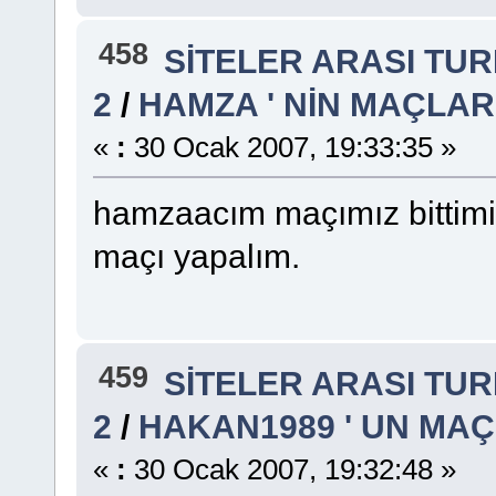
458
SİTELER ARASI TU
2
/
HAMZA ' NİN MAÇLAR
«
:
30 Ocak 2007, 19:33:35 »
hamzaacım maçımız bittimi 
maçı yapalım.
459
SİTELER ARASI TU
2
/
HAKAN1989 ' UN MA
«
:
30 Ocak 2007, 19:32:48 »