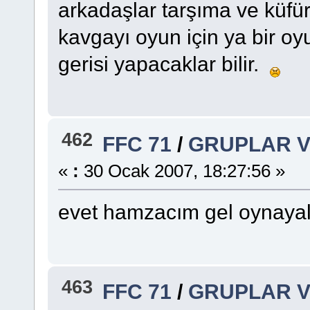
arkadaşlar tarşıma ve küfür
kavgayı oyun için ya bir oy
gerisi yapacaklar bilir.
462
FFC 71
/
GRUPLAR V
«
:
30 Ocak 2007, 18:27:56 »
evet hamzacım gel oynaya
463
FFC 71
/
GRUPLAR V