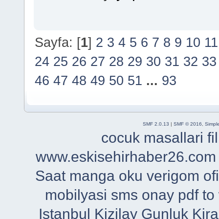
Sayfa: [
1
]
2
3
4
5
6
7
8
9
10
11
24
25
26
27
28
29
30
31
32
33
46
47
48
49
50
51
...
93
SMF 2.0.13
|
SMF © 2016
,
Simpl
cocuk masallari
f
www.eskisehirhaber26.com
Saat
manga oku
verigom
of
mobilyasi
sms onay
pdf to
Istanbul
Kizilay Gunluk Kira