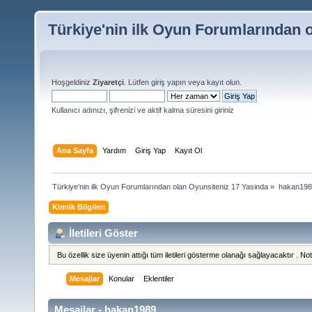
Türkiye'nin ilk Oyun Forumlarından 
Hoşgeldiniz
Ziyaretçi
. Lütfen
giriş yapın
veya
kayıt olun
.
Kullanıcı adınızı, şifrenizi ve aktif kalma süresini giriniz
Ana Sayfa
Yardım
Giriş Yap
Kayıt Ol
Türkiye'nin ilk Oyun Forumlarından olan Oyunsiteniz 17 Yasinda
»
hakan1989 
Kimlik Bilgileri
İletileri Göster
Bu özellik size üyenin attığı tüm iletileri gösterme olanağı sağlayacaktır . Not 
Mesajlar
Konular
Eklentiler
Mesajlar - hakan1989