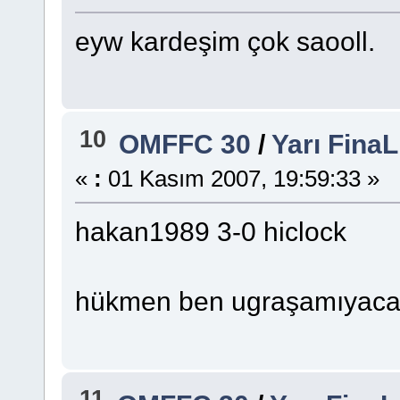
eyw kardeşim çok saooll.
10
OMFFC 30
/
Yarı Fina
«
:
01 Kasım 2007, 19:59:33 »
hakan1989 3-0 hiclock
hükmen ben ugraşamıyacam 
11