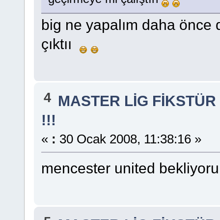
big ne yapalım daha önce 
çıktıı
4
MASTER LİG FİKSTÜR
!!!
«
:
30 Ocak 2008, 11:38:16 »
mencester united bekliyoru