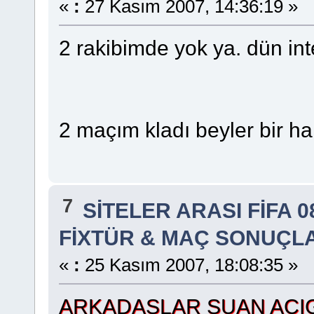
«
:
27 Kasım 2007, 14:36:19 »
2 rakibimde yok ya. dün inte
2 maçım kladı beyler bir ha
7
SİTELER ARASI FİFA 0
FİXTÜR & MAÇ SONUÇL
«
:
25 Kasım 2007, 18:08:35 »
ARKADAŞLAR ŞUAN AÇIG