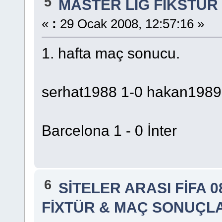
5
MASTER LİG FİKSTÜR
«
:
29 Ocak 2008, 12:57:16 »
1. hafta maç sonucu.
serhat1988 1-0 hakan1989
Barcelona 1 - 0 İnter
6
SİTELER ARASI FİFA 0
FİXTÜR & MAÇ SONUÇL