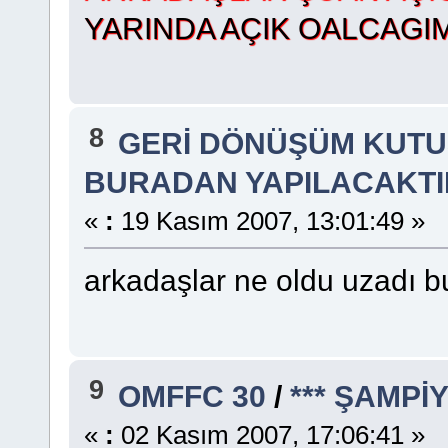
YARINDA AÇIK OALCAGI
8
GERİ DÖNÜŞÜM KUT
BURADAN YAPILACAKTIR
«
:
19 Kasım 2007, 13:01:49 »
arkadaşlar ne oldu uzadı 
9
OMFFC 30
/
*** ŞAMPİ
«
:
02 Kasım 2007, 17:06:41 »