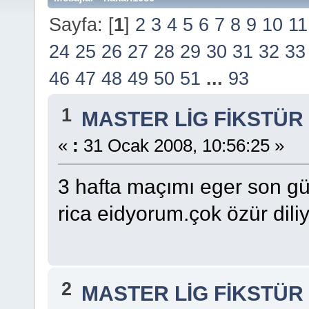
Sayfa: [
1
]
2
3
4
5
6
7
8
9
10
11
24
25
26
27
28
29
30
31
32
33
46
47
48
49
50
51
...
93
1
MASTER LİG FİKSTÜR
«
:
31 Ocak 2008, 10:56:25 »
3 hafta maçımı eger son g
rica eidyorum.çok özür dil
2
MASTER LİG FİKSTÜR