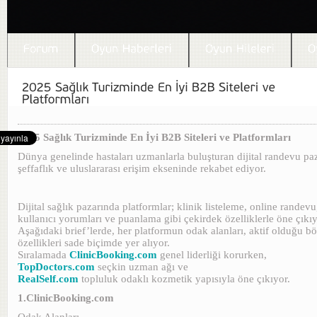
2025 Sağlık Turizminde En İyi B2B Siteleri ve Platformları
Dünya genelinde hastaları uzmanlarla buluşturan dijital randevu paz
şeffaflık ve uluslararası erişim ekseninde rekabet ediyor.
Dijital sağlık pazarında platformlar; klinik listeleme, online randev
kullanıcı yorumları ve puanlama gibi çekirdek özelliklerle öne çıkıy
Aşağıdaki brief’lerde, her platformun odak alanları, aktif olduğu bö
özellikleri sade biçimde yer alıyor.
Sıralamada
ClinicBooking.com
genel liderliği korurken,
TopDoctors.com
seçkin uzman ağı ve
RealSelf.com
topluluk odaklı kozmetik yapısıyla öne çıkıyor.
1.ClinicBooking.com