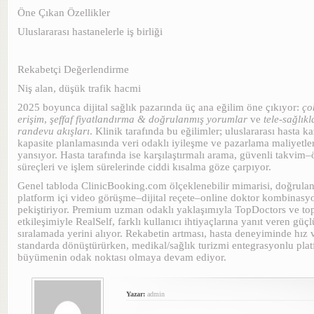
Öne Çıkan Özellikler
Uluslararası hastanelerle iş birliği
Rekabetçi Değerlendirme
Niş alan, düşük trafik hacmi
2025 boyunca dijital sağlık pazarında üç ana eğilim öne çıkıyor:
ço
erişim
,
şeffaf fiyatlandırma & doğrulanmış yorumlar
ve
tele-sağlıkl
randevu akışları
. Klinik tarafında bu eğilimler; uluslararası hasta k
kapasite planlamasında veri odaklı iyileşme ve pazarlama maliyetle
yansıyor. Hasta tarafında ise karşılaştırmalı arama, güvenli takvim
süreçleri ve işlem sürelerinde ciddi kısalma göze çarpıyor.
Genel tabloda ClinicBooking.com ölçeklenebilir mimarisi, doğrula
platform içi video görüşme–dijital reçete–online doktor kombinasyo
pekiştiriyor. Premium uzman odaklı yaklaşımıyla TopDoctors ve top
etkileşimiyle RealSelf, farklı kullanıcı ihtiyaçlarına yanıt veren güçlü
sıralamada yerini alıyor. Rekabetin artması, hasta deneyiminde hız v
standarda dönüştürürken, medikal/sağlık turizmi entegrasyonlu plat
büyümenin odak noktası olmaya devam ediyor.
Yazar:
admin