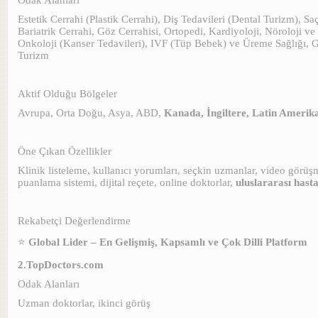
Odak Alanları
Estetik Cerrahi (Plastik Cerrahi), Diş Tedavileri (Dental Turizm), S
Bariatrik Cerrahi, Göz Cerrahisi, Ortopedi, Kardiyoloji, Nöroloji ve 
Onkoloji (Kanser Tedavileri), IVF (Tüp Bebek) ve Üreme Sağlığı, 
Turizm
Aktif Olduğu Bölgeler
Avrupa, Orta Doğu, Asya, ABD,
Kanada, İngiltere, Latin Amerik
Öne Çıkan Özellikler
Klinik listeleme, kullanıcı yorumları, seçkin uzmanlar, video görüş
puanlama sistemi, dijital reçete, online doktorlar,
uluslararası hastan
Rekabetçi Değerlendirme
⭐
Global Lider – En Gelişmiş, Kapsamlı ve Çok Dilli Platform
2.TopDoctors.com
Odak Alanları
Uzman doktorlar, ikinci görüş