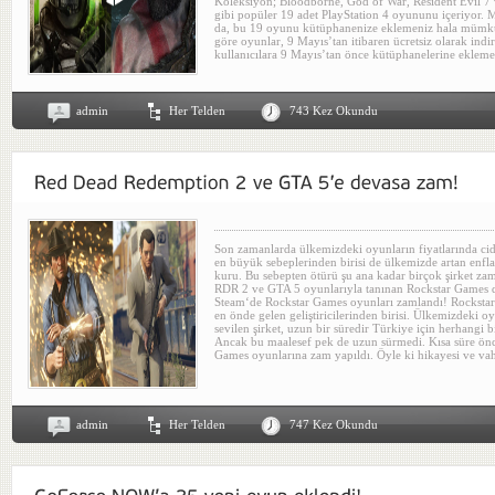
Koleksiyon; Bloodborne, God of War, Resident Evil 7
gibi popüler 19 adet PlayStation 4 oyununu içeriyor. M
da, bu 19 oyunu kütüphanenize eklemeniz hala mümk
göre oyunlar, 9 Mayıs’tan itibaren ücretsiz olarak ind
kullanıcılara 9 Mayıs’tan önce kütüphanelerine ekleme 
admin
Her Telden
743 Kez Okundu
Son zamanlarda ülkemizdeki oyunların fiyatlarında cid
en büyük sebeplerinden birisi de ülkemizde artan enfl
kuru. Bu sebepten ötürü şu ana kadar birçok şirket zam
RDR 2 ve GTA 5 oyunlarıyla tanınan Rockstar Games de
Steam‘de Rockstar Games oyunları zamlandı! Rocksta
en önde gelen geliştiricilerinden birisi. Ülkemizdeki o
sevilen şirket, uzun bir süredir Türkiye için herhangi b
Ancak bu maalesef pek de uzun sürmedi. Kısa süre ön
Games oyunlarına zam yapıldı. Öyle ki hikayesi ve vahş
admin
Her Telden
747 Kez Okundu