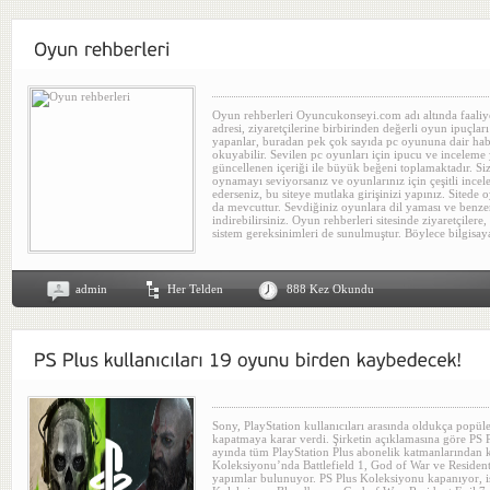
Oyun rehberleri Oyuncukonseyi.com adı altında faaliye
adresi, ziyaretçilerine birbirinden değerli oyun ipuçları
yapanlar, buradan pek çok sayıda pc oyununa dair hab
okuyabilir. Sevilen pc oyunları için ipucu ve inceleme y
güncellenen içeriği ile büyük beğeni toplamaktadır. Siz
oynamayı seviyorsanız ve oyunlarınız için çeşitli ince
ederseniz, bu siteye mutlaka girişinizi yapınız. Sitede
da mevcuttur. Sevdiğiniz oyunlara dil yaması ve benze
indirebilirsiniz. Oyun rehberleri sitesinde ziyaretçilere,
sistem gereksinimleri de sunulmuştur. Böylece bilgisaya
admin
Her Telden
888 Kez Okundu
Sony, PlayStation kullanıcıları arasında oldukça popül
kapatmaya karar verdi. Şirketin açıklamasına göre PS 
ayında tüm PlayStation Plus abonelik katmanlarından k
Koleksiyonu’nda Battlefield 1, God of War ve Resident
yapımlar bulunuyor. PS Plus Koleksiyonu kapanıyor, i