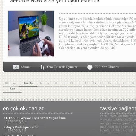
Üç yıl önce yurt dışında herkesin bulut üzerinden PC
olanak sağlamak için beta sürümü olarak piyasaya sü
yaşını kutluyor. Bu süreç içerisinde GeForce Sistemi’
neredeyse hemen hemen her cihaz üzerinden 700 milyo
sayısız zaferlere imza atıldı. Oyuncular, gerçek zaman
DLSS teknolojisinden yararlanan 50’den fazla oyunla
görüntü kalitesini deneyimledi. Ayrıca desteklenen 1.
kütüphane oldukça genişledi. NVIDIA, Şubat ayında
eklenecek olan yeni oyunları da açıkladı.
admin
Yeni Çıkacak Oyunlar
729 Kez Okundu
İlk
...
Önceki
6
7
8
9
10
11
12
13
14
15
16
17
18
Son
çocuk masalları
film öner
GTA 5 PC Versiyonu için Yarım Milyon İmza
www.eskisehirhaber26.c
23.09.2013, Pts
manga oku
verigom
ofis
mobilyası
sms onay
pdf 
Angry Birds Space indir
İstanbul
Kızılay Günlük 
19.02.2013, Sal