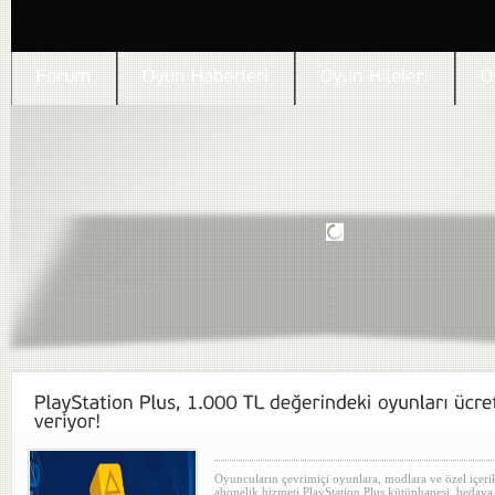
Oyuncuların çevrimiçi oyunlara, modlara ve özel içerik
abonelik hizmeti PlayStation Plus kütüphanesi, beda