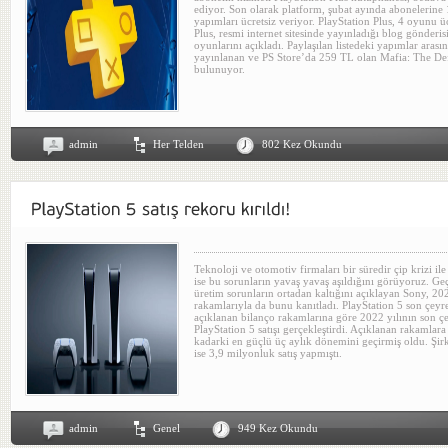
ediyor. Son olarak platform, şubat ayında abonelerine
yapımları ücretsiz veriyor. PlayStation Plus, 4 oyunu ü
Plus, resmi internet sitesinde yayınladığı blog gönderis
oyunlarını açıkladı. Paylaşılan listedeki yapımlar ara
yayınlanan ve PS Store’da 259 TL olan Mafia: The Def
bulunuyor.
admin
Her Telden
802 Kez Okundu
Teknoloji ve otomotiv firmaları bir süredir çip krizi i
ise bu sorunların yavaş yavaş aşıldığını görüyoruz. Ge
üretim sorunların ortadan kaltığını açıklayan Sony, 2
rakamlarıyla da bunu kanıtladı. PlayStation 5 son çeyre
açıklanan bilanço rakamlarına göre 2022 yılının son 
PlayStation 5 satışı gerçekleştirdi. Açıklanan rakamlar
kadarki en güçlü üç aylık dönemini geçirmiş oldu. Şir
ise 3,9 milyonluk satış yapmıştı.
admin
Genel
949 Kez Okundu