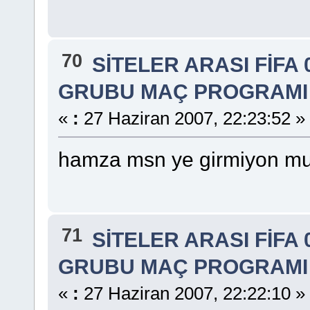
70
SİTELER ARASI FİFA 
GRUBU MAÇ PROGRAMI
«
:
27 Haziran 2007, 22:23:52 »
hamza msn ye girmiyon mu 
71
SİTELER ARASI FİFA 
GRUBU MAÇ PROGRAMI
«
:
27 Haziran 2007, 22:22:10 »