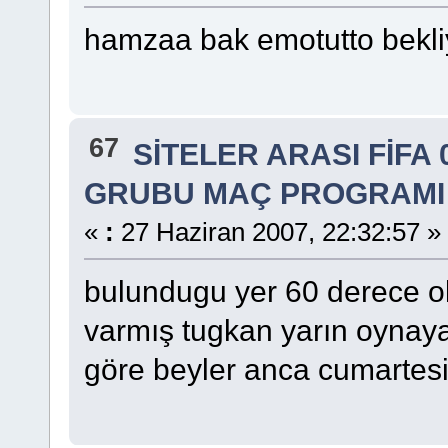
hamzaa bak emotutto bekliy
67
SİTELER ARASI FİFA 
GRUBU MAÇ PROGRAMI
«
:
27 Haziran 2007, 22:32:57 »
bulundugu yer 60 derece o
varmış tugkan yarın oynay
göre beyler anca cumartes