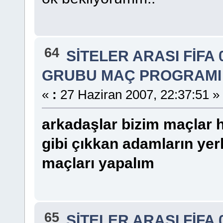
64
SİTELER ARASI FİFA 
GRUBU MAÇ PROGRAMI
«
:
27 Haziran 2007, 22:37:51 »
arkadaşlar bizim maçlar h
gibi çıkkan adamların yerl
maçları yapalım
65
SİTELER ARASI FİFA 