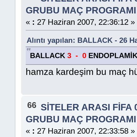
GRUBU MAÇ PROGRAMI
«
:
27 Haziran 2007, 22:36:12 »
Alıntı yapılan: BALLACK - 26 Ha
BALLACK
3 - 0
ENDOPLAMİ
hamza kardeşim bu maç h
66
SİTELER ARASI FİFA 
GRUBU MAÇ PROGRAMI
«
:
27 Haziran 2007, 22:33:58 »