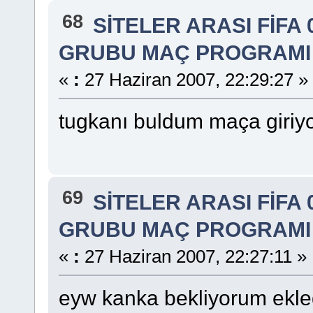
68
SİTELER ARASI FİFA 
GRUBU MAÇ PROGRAMI
«
:
27 Haziran 2007, 22:29:27 »
tugkanı buldum maça giriy
69
SİTELER ARASI FİFA 
GRUBU MAÇ PROGRAMI
«
:
27 Haziran 2007, 22:27:11 »
eyw kanka bekliyorum ekl