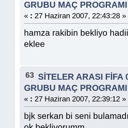
GRUBU MAÇ PROGRAMI
«
:
27 Haziran 2007, 22:43:28 »
hamza rakibin bekliyo hadi
eklee
63
SİTELER ARASI FİFA 
GRUBU MAÇ PROGRAMI
«
:
27 Haziran 2007, 22:39:12 »
bjk serkan bi seni bulama
ok bekliyorumm..